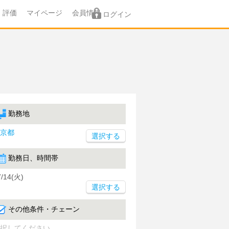
評価
マイページ
会員情報
ログイン
勤務地
京都
勤務日、時間帯
7/14(火)
選択する
その他条件・チェーン
択してください