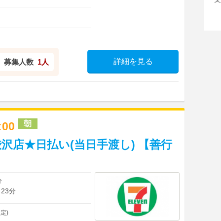
詳細を見る
募集人数
1人
朝
4:00
沢店★日払い(当日手渡し) 【善行
分
23分
定)