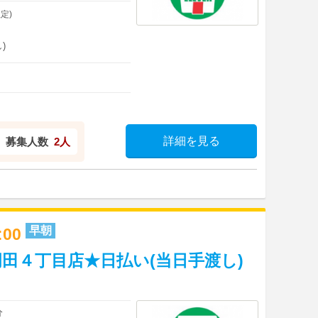
定)
)
詳細を見る
募集人数
2人
早朝
9:00
田４丁目店★日払い(当日手渡し)
分