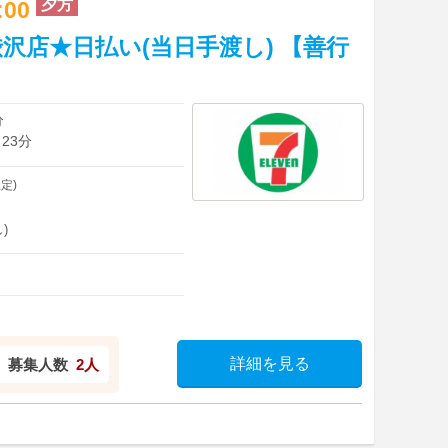
夕方
8:00
沢店★日払い(当日手渡し) 【善行
分
23分
定)
)
詳細を見る
募集人数
2人