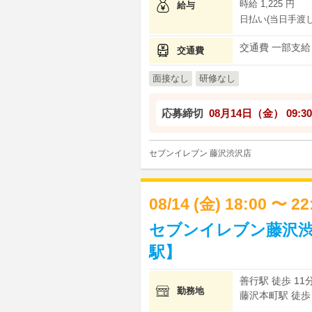
時給 1,225 円
給与
日払い(当日手渡し
交通費 一部支給
交通費
面接なし
研修なし
応募締切
08月14日（金）
09:30
セブンイレブン 藤沢渋沢店
08/14 (金) 18:00 〜 2
セブンイレブン藤沢渋
駅】
善行駅 徒歩 11
勤務地
藤沢本町駅 徒歩 