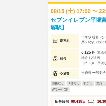
08/15 (土) 17:00 〜 2
セブンイレブン平塚宮
塚駅】
平塚駅 徒歩 7分
勤務地
茅ケ崎駅 バス 1
6,125 円
(日給想
時給 1,225 円
給与
日払い(当日手渡し
交通費 一部支給
交通費
面接なし
研修なし
駅チカ
主婦・
WワークOK
応募締切
08月15日（土）
16:30