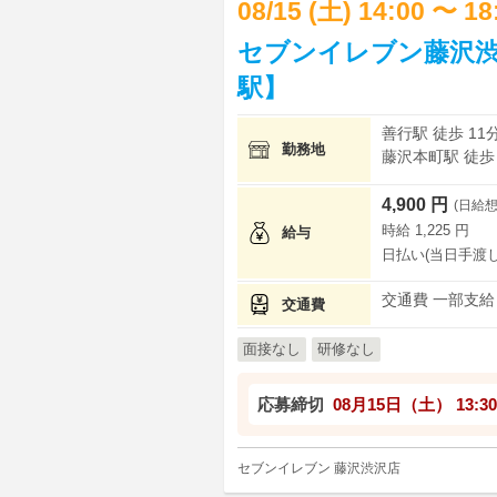
08/15 (土) 14:00 〜 1
セブンイレブン藤沢渋
駅】
善行駅 徒歩 11
勤務地
藤沢本町駅 徒歩 
4,900 円
(日給想
時給 1,225 円
給与
日払い(当日手渡し
交通費 一部支給
交通費
面接なし
研修なし
応募締切
08月15日（土）
13:30
セブンイレブン 藤沢渋沢店