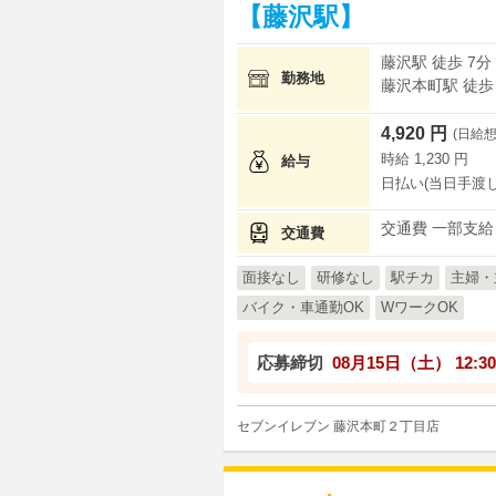
【藤沢駅】
藤沢駅 徒歩 7分
勤務地
藤沢本町駅 徒歩
4,920 円
(日給想
時給 1,230 円
給与
日払い(当日手渡し
交通費 一部支給
交通費
面接なし
研修なし
駅チカ
主婦・
バイク・車通勤OK
WワークOK
応募締切
08月15日（土）
12:30
セブンイレブン 藤沢本町２丁目店