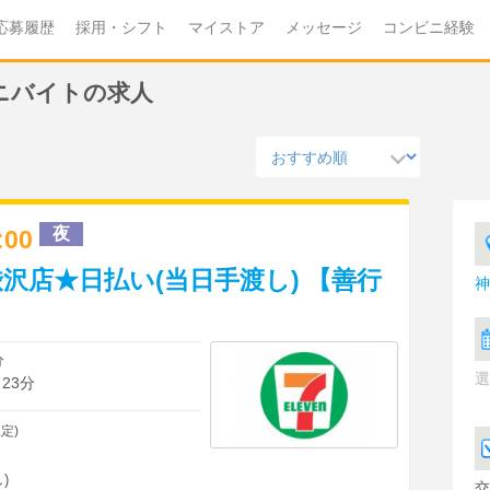
応募履歴
採用・シフト
マイストア
メッセージ
コンビニ経験
ニバイトの求人
夜
2:00
沢店★日払い(当日手渡し) 【善行
神
分
選
23分
定)
)
交