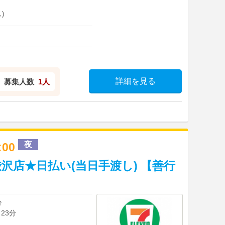
)
詳細を見る
募集人数
1人
夜
2:00
沢店★日払い(当日手渡し) 【善行
分
23分