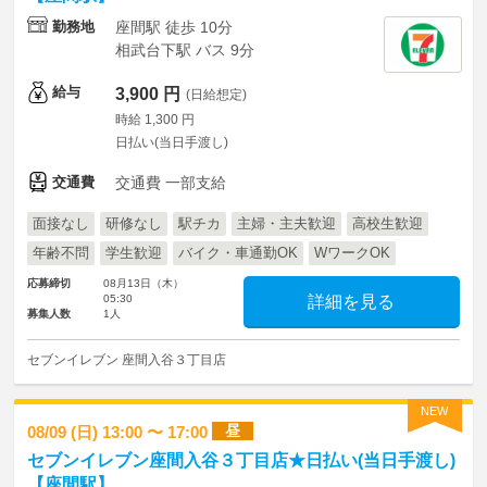
勤務地
座間駅 徒歩 10分
相武台下駅 バス 9分
給与
3,900 円
(日給想定)
時給 1,300 円
日払い(当日手渡し)
交通費
交通費 一部支給
面接なし
研修なし
駅チカ
主婦・主夫歓迎
高校生歓迎
年齢不問
学生歓迎
バイク・車通勤OK
WワークOK
応募締切
08月13日（木）
05:30
詳細を見る
募集人数
1人
セブンイレブン 座間入谷３丁目店
NEW
昼
08/09 (日) 13:00 〜 17:00
セブンイレブン座間入谷３丁目店★日払い(当日手渡し)
【座間駅】