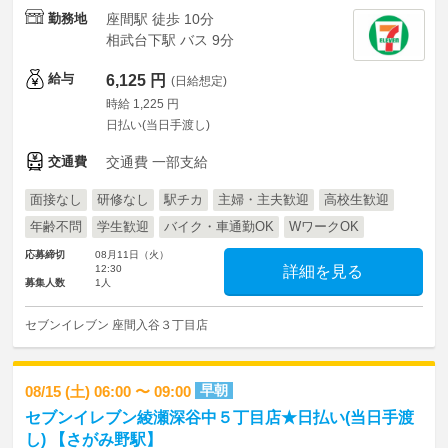
勤務地
座間駅 徒歩 10分
相武台下駅 バス 9分
給与
6,125 円
(日給想定)
時給 1,225 円
日払い(当日手渡し)
交通費
交通費 一部支給
面接なし
研修なし
駅チカ
主婦・主夫歓迎
高校生歓迎
年齢不問
学生歓迎
バイク・車通勤OK
WワークOK
応募締切
08月11日（火）
12:30
詳細を見る
募集人数
1人
セブンイレブン 座間入谷３丁目店
早朝
08/15 (土) 06:00 〜 09:00
セブンイレブン綾瀬深谷中５丁目店★日払い(当日手渡
し) 【さがみ野駅】