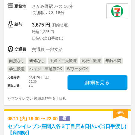
勤務地
さがみ野駅 バス 16分
長後駅 バス 16分
給与
3,675 円
(日給想定)
時給 1,225 円
日払い(当日手渡し)
交通費
交通費 一部支給
面接なし
研修なし
主婦・主夫歓迎
高校生歓迎
年齢不問
学生歓迎
バイク・車通勤OK
WワークOK
応募締切
08月15日（土）
05:30
詳細を見る
募集人数
1人
セブンイレブン 綾瀬深谷中５丁目店
NEW
夜
08/11 (火) 18:00 〜 22:00
セブンイレブン座間入谷３丁目店★日払い(当日手渡し)
【座間駅】