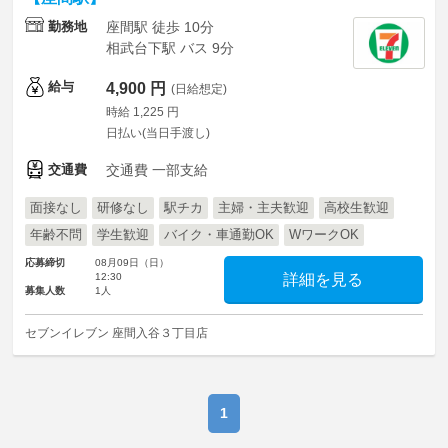
勤務地
座間駅 徒歩 10分
相武台下駅 バス 9分
給与
4,900 円
(日給想定)
時給 1,225 円
日払い(当日手渡し)
交通費
交通費 一部支給
面接なし
研修なし
駅チカ
主婦・主夫歓迎
高校生歓迎
年齢不問
学生歓迎
バイク・車通勤OK
WワークOK
応募締切
08月09日（日）
12:30
詳細を見る
募集人数
1人
セブンイレブン 座間入谷３丁目店
1