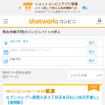
ショットコンビニアプリ登場
開く
バイト探しで使える保存機能つき
Androdアプリを無料でダウンロード
県央(年齢不問)のコンビニバイトの求人
神奈川県、県央
勤務日・時間帯を選択してください
選択
年齢不問
選択
5件中 1〜20件を表示
(全1ページ)
NEW
昼
08/11 (火) 13:00 〜 18:00
セブンイレブン座間入谷３丁目店★日払い(当日手渡し)
【座間駅】