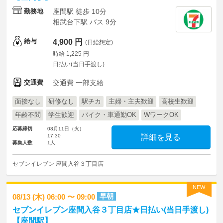
勤務地
座間駅 徒歩 10分
相武台下駅 バス 9分
給与
4,900 円
(日給想定)
時給 1,225 円
日払い(当日手渡し)
交通費
交通費 一部支給
面接なし
研修なし
駅チカ
主婦・主夫歓迎
高校生歓迎
年齢不問
学生歓迎
バイク・車通勤OK
WワークOK
応募締切
08月11日（火）
17:30
詳細を見る
募集人数
1人
セブンイレブン 座間入谷３丁目店
NEW
早朝
08/13 (木) 06:00 〜 09:00
セブンイレブン座間入谷３丁目店★日払い(当日手渡し)
【座間駅】