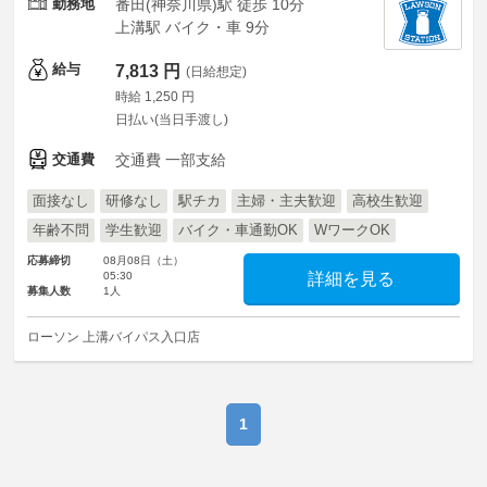
勤務地
番田(神奈川県)駅 徒歩 10分
上溝駅 バイク・車 9分
給与
7,813 円
(日給想定)
時給 1,250 円
日払い(当日手渡し)
交通費
交通費 一部支給
面接なし
研修なし
駅チカ
主婦・主夫歓迎
高校生歓迎
年齢不問
学生歓迎
バイク・車通勤OK
WワークOK
応募締切
08月08日（土）
05:30
詳細を見る
募集人数
1人
ローソン 上溝バイパス入口店
1