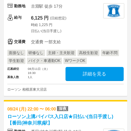
勤務地
古淵駅 徒歩 17分
給与
6,125 円
(日給想定)
時給 1,225 円
日払い(当日手渡し)
交通費
交通費 一部支給
面接なし
研修なし
主婦・主夫歓迎
高校生歓迎
年齢不問
学生歓迎
バイク・車通勤OK
WワークOK
応募締切
08月11日（火）
16:30
詳細を見る
募集人数
1人
ローソン 相模原東大沼店
深夜
08/24 (月) 22:00 〜 06:00
ローソン上溝バイパス入口店★日払い(当日手渡し)
【番田(神奈川県)駅】