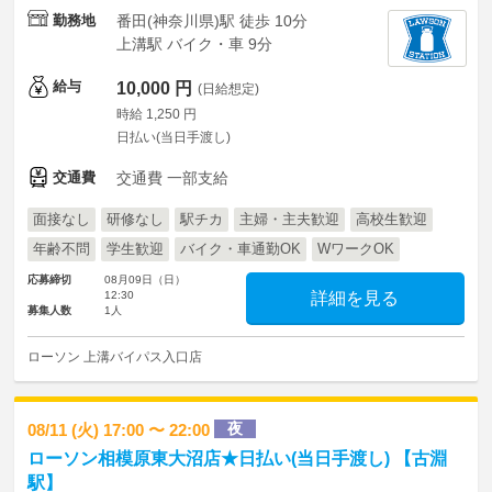
勤務地
番田(神奈川県)駅 徒歩 10分
上溝駅 バイク・車 9分
給与
10,000 円
(日給想定)
時給 1,250 円
日払い(当日手渡し)
交通費
交通費 一部支給
面接なし
研修なし
駅チカ
主婦・主夫歓迎
高校生歓迎
年齢不問
学生歓迎
バイク・車通勤OK
WワークOK
応募締切
08月09日（日）
12:30
詳細を見る
募集人数
1人
ローソン 上溝バイパス入口店
夜
08/11 (火) 17:00 〜 22:00
ローソン相模原東大沼店★日払い(当日手渡し) 【古淵
駅】