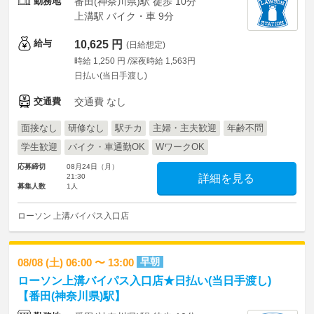
勤務地
番田(神奈川県)駅 徒歩 10分
上溝駅 バイク・車 9分
給与
10,625 円
(日給想定)
時給 1,250 円 /深夜時給 1,563円
日払い(当日手渡し)
交通費
交通費 なし
面接なし
研修なし
駅チカ
主婦・主夫歓迎
年齢不問
学生歓迎
バイク・車通勤OK
WワークOK
応募締切
08月24日（月）
21:30
詳細を見る
募集人数
1人
ローソン 上溝バイパス入口店
早朝
08/08 (土) 06:00 〜 13:00
ローソン上溝バイパス入口店★日払い(当日手渡し)
【番田(神奈川県)駅】