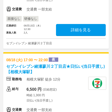
日払い(当日手渡し)
交通費
交通費 一部支給
面接なし
研修なし
応募締切
08月13日（木）
12:30
詳細を見る
募集人数
2人
セブンイレブン 綾瀬蓼川２丁目店
夜
08/18 (火) 17:00 〜 22:00
セブンイレブン綾瀬蓼川２丁目店★日払い(当日手渡し)
【相模大塚駅】
勤務地
相模大塚駅 徒歩 12分
給与
6,500 円
(日給想定)
時給 1,300 円
日払い(当日手渡し)
交通費
交通費 一部支給