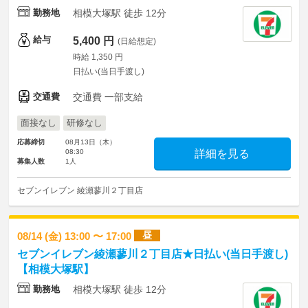
勤務地
相模大塚駅 徒歩 12分
給与
5,400 円
(日給想定)
時給 1,350 円
日払い(当日手渡し)
交通費
交通費 一部支給
面接なし
研修なし
応募締切
08月13日（木）
08:30
詳細を見る
募集人数
1人
セブンイレブン 綾瀬蓼川２丁目店
昼
08/14 (金) 13:00 〜 17:00
セブンイレブン綾瀬蓼川２丁目店★日払い(当日手渡し)
【相模大塚駅】
勤務地
相模大塚駅 徒歩 12分