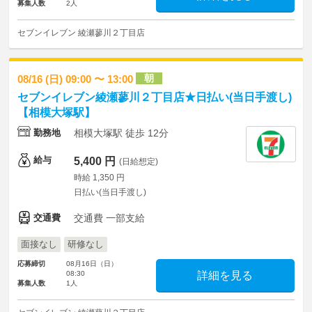
募集人数
2人
セブンイレブン 綾瀬蓼川２丁目店
朝
08/16 (日) 09:00 〜 13:00
セブンイレブン綾瀬蓼川２丁目店★日払い(当日手渡し)
【相模大塚駅】
勤務地
相模大塚駅 徒歩 12分
給与
5,400 円
(日給想定)
時給 1,350 円
日払い(当日手渡し)
交通費
交通費 一部支給
面接なし
研修なし
応募締切
08月16日（日）
08:30
詳細を見る
募集人数
1人