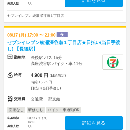
詳細を見る
募集人数
1人
セブンイレブン 綾瀬深谷南１丁目店
夜
08/17 (月) 17:00 〜 21:00
セブンイレブン綾瀬深谷南１丁目店★日払い(当日手渡
し) 【長後駅】
勤務地
長後駅 バス 15分
高座渋谷駅 バイク・車 11分
給与
4,900 円
(日給想定)
時給 1,225 円
日払い(当日手渡し)
交通費
交通費 一部支給
面接なし
研修なし
バイク・車通勤OK
応募締切
08月17日（月）
16:30
詳細を見る
募集人数
1人