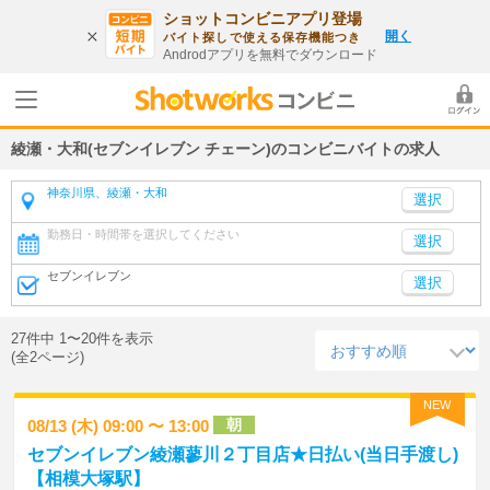
ショットコンビニアプリ登場
開く
バイト探しで使える保存機能つき
Androdアプリを無料でダウンロード
綾瀬・大和(セブンイレブン チェーン)のコンビニバイトの求人
神奈川県、綾瀬・大和
勤務日・時間帯を選択してください
選択
セブンイレブン
選択
27件中 1〜20件を表示
(全2ページ)
NEW
朝
08/13 (木) 09:00 〜 13:00
セブンイレブン綾瀬蓼川２丁目店★日払い(当日手渡し)
【相模大塚駅】