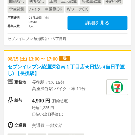
面接なし
研修なし
主婦・主夫歓迎
高校生歓迎
年齢不問
学生歓迎
バイク・車通勤OK
WワークOK
応募締切
08月15日（土）
05:30
詳細を見る
募集人数
1人
セブンイレブン 綾瀬深谷中５丁目店
昼
08/15 (土) 13:00 〜 17:00
セブンイレブン綾瀬深谷南１丁目店★日払い(当日手渡
し) 【長後駅】
勤務地
長後駅 バス 15分
高座渋谷駅 バイク・車 11分
給与
4,900 円
(日給想定)
時給 1,225 円
日払い(当日手渡し)
交通費
交通費 一部支給