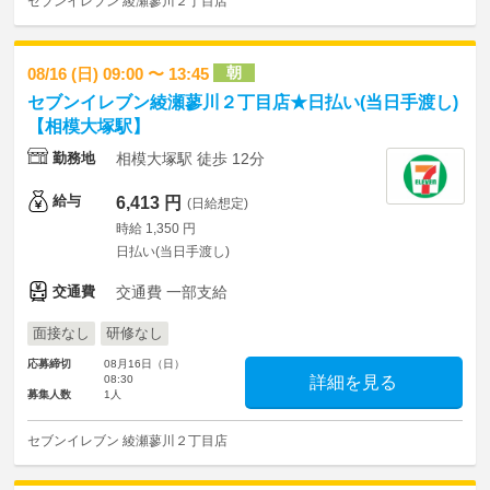
セブンイレブン 綾瀬蓼川２丁目店
朝
08/16 (日) 09:00 〜 13:45
セブンイレブン綾瀬蓼川２丁目店★日払い(当日手渡し)
【相模大塚駅】
勤務地
相模大塚駅 徒歩 12分
給与
6,413 円
(日給想定)
時給 1,350 円
日払い(当日手渡し)
交通費
交通費 一部支給
面接なし
研修なし
応募締切
08月16日（日）
08:30
詳細を見る
募集人数
1人
セブンイレブン 綾瀬蓼川２丁目店