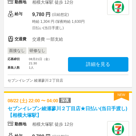
勤務地
相模大塚駅 徒歩 12分
給与
9,780 円
(日給想定)
時給 1,304 円 /深夜時給 1,630円
日払い(当日手渡し)
交通費
交通費 一部支給
面接なし
研修なし
応募締切
08月21日（金）
21:30
詳細を見る
募集人数
1人
セブンイレブン 綾瀬蓼川２丁目店
NEW
深夜
08/22 (土) 22:00 〜 04:00
セブンイレブン綾瀬蓼川２丁目店★日払い(当日手渡し)
【相模大塚駅】
勤務地
相模大塚駅 徒歩 12分
給与