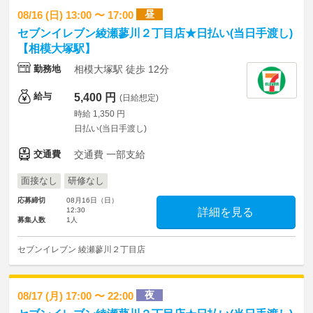
昼
08/16 (日) 13:00 〜 17:00
セブンイレブン綾瀬蓼川２丁目店★日払い(当日手渡し)
【相模大塚駅】
勤務地
相模大塚駅 徒歩 12分
給与
5,400 円
(日給想定)
時給 1,350 円
日払い(当日手渡し)
交通費
交通費 一部支給
面接なし
研修なし
応募締切
08月16日（日）
12:30
詳細を見る
募集人数
1人
セブンイレブン 綾瀬蓼川２丁目店
夜
08/17 (月) 17:00 〜 22:00