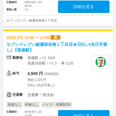
応募締切
08月16日（日）
08:30
詳細を見る
募集人数
1人
セブンイレブン 綾瀬深谷南１丁目店
昼
08/16 (日) 13:00 〜 17:00
セブンイレブン綾瀬深谷南１丁目店★日払い(当日手渡
し) 【長後駅】
勤務地
長後駅 バス 15分
高座渋谷駅 バイク・車 11分
給与
4,900 円
(日給想定)
時給 1,225 円
日払い(当日手渡し)
交通費
交通費 一部支給
面接なし
研修なし
バイク・車通勤OK
応募締切
08月16日（日）
12:30