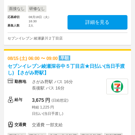
面接なし
研修なし
応募締切
08月18日（火）
16:30
詳細を見る
募集人数
2人
セブンイレブン 綾瀬蓼川２丁目店
早朝
08/15 (土) 06:00 〜 09:00
セブンイレブン綾瀬深谷中５丁目店★日払い(当日手渡
し) 【さがみ野駅】
勤務地
さがみ野駅 バス 16分
長後駅 バス 16分
給与
3,675 円
(日給想定)
時給 1,225 円
日払い(当日手渡し)
交通費
交通費 一部支給