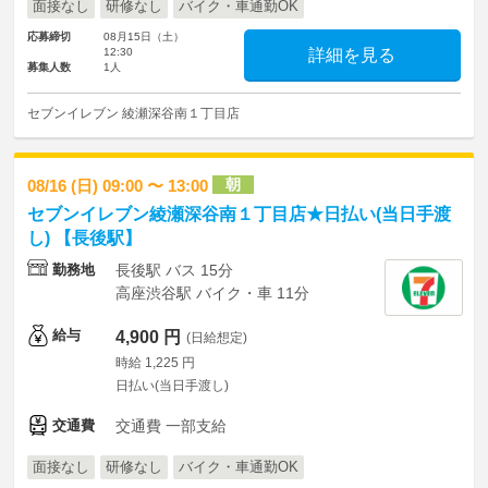
面接なし
研修なし
バイク・車通勤OK
応募締切
08月15日（土）
12:30
詳細を見る
募集人数
1人
セブンイレブン 綾瀬深谷南１丁目店
朝
08/16 (日) 09:00 〜 13:00
セブンイレブン綾瀬深谷南１丁目店★日払い(当日手渡
し) 【長後駅】
勤務地
長後駅 バス 15分
高座渋谷駅 バイク・車 11分
給与
4,900 円
(日給想定)
時給 1,225 円
日払い(当日手渡し)
交通費
交通費 一部支給
面接なし
研修なし
バイク・車通勤OK