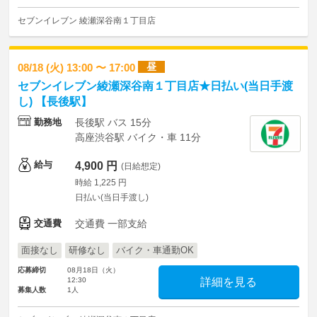
セブンイレブン 綾瀬深谷南１丁目店
昼
08/18 (火) 13:00 〜 17:00
セブンイレブン綾瀬深谷南１丁目店★日払い(当日手渡
し) 【長後駅】
勤務地
長後駅 バス 15分
高座渋谷駅 バイク・車 11分
給与
4,900 円
(日給想定)
時給 1,225 円
日払い(当日手渡し)
交通費
交通費 一部支給
面接なし
研修なし
バイク・車通勤OK
応募締切
08月18日（火）
12:30
詳細を見る
募集人数
1人