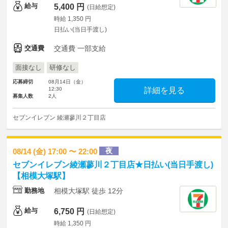
給与
5,400 円
(日給想定)
時給 1,350 円
日払い(当日手渡し)
交通費
交通費 一部支給
面接なし
研修なし
応募締切
08月14日（金）
12:30
詳細を見る
募集人数
2人
セブンイレブン 綾瀬蓼川２丁目店
夜
08/14 (金) 17:00 〜 22:00
セブンイレブン綾瀬蓼川２丁目店★日払い(当日手渡し)
【相模大塚駅】
勤務地
相模大塚駅 徒歩 12分
給与
6,750 円
(日給想定)
時給 1,350 円