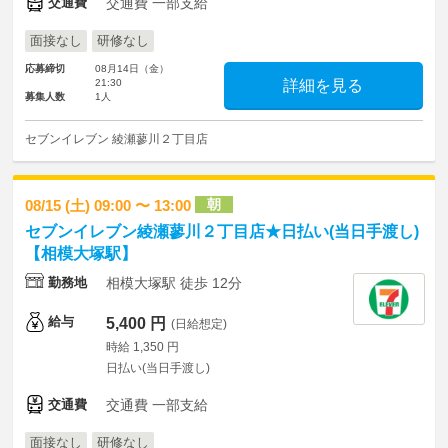
交通費
交通費 一部支給
面接なし
研修なし
応募締切
08月14日（金）
21:30
詳細を見る
募集人数
1人
セブンイレブン 綾瀬蓼川２丁目店
朝
08/15 (土) 09:00 〜 13:00
セブンイレブン綾瀬蓼川２丁目店★日払い(当日手渡し)
【相模大塚駅】
勤務地
相模大塚駅 徒歩 12分
給与
5,400 円
(日給想定)
時給 1,350 円
日払い(当日手渡し)
交通費
交通費 一部支給
面接なし
研修なし