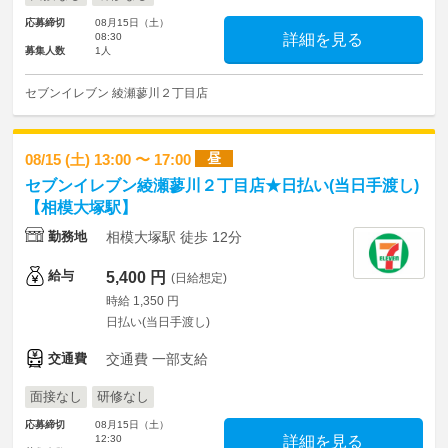
応募締切
08月15日（土）
08:30
詳細を見る
募集人数
1人
セブンイレブン 綾瀬蓼川２丁目店
昼
08/15 (土) 13:00 〜 17:00
セブンイレブン綾瀬蓼川２丁目店★日払い(当日手渡し)
【相模大塚駅】
勤務地
相模大塚駅 徒歩 12分
給与
5,400 円
(日給想定)
時給 1,350 円
日払い(当日手渡し)
交通費
交通費 一部支給
面接なし
研修なし
応募締切
08月15日（土）
12:30
詳細を見る