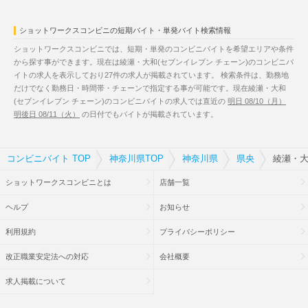
ショットワークスコンビニの短期バイト・単発バイト検索情報
ショットワークスコンビニでは、短期・単発のコンビニバイトを希望エリアや条件
から探す事ができます。現在は綾瀬・大和(セブンイレブン チェーン)のコンビニバ
イトの求人を表示しており27件の求人が掲載されています。 検索条件は、勤務地
だけでなく勤務日・時間帯・チェーンで指定する事が可能です。現在綾瀬・大和
(セブンイレブン チェーン)のコンビニバイトの求人では直近の
明日 08/10（月）
明後日 08/11（火）
の日付でもバイトが掲載されています。
コンビニバイト TOP
神奈川県TOP
神奈川県
県央
綾瀬・大
ショットワークスコンビニとは
店舗一覧
ヘルプ
お知らせ
利用規約
プライバシーポリシー
改正職業安定法への対応
会社概要
求人掲載について