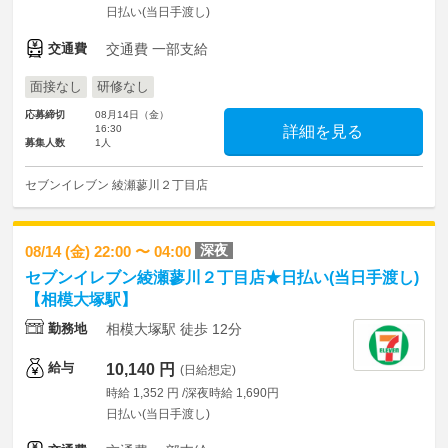
日払い(当日手渡し)
交通費
交通費 一部支給
面接なし
研修なし
応募締切
08月14日（金）
16:30
詳細を見る
募集人数
1人
セブンイレブン 綾瀬蓼川２丁目店
深夜
08/14 (金) 22:00 〜 04:00
セブンイレブン綾瀬蓼川２丁目店★日払い(当日手渡し)
【相模大塚駅】
勤務地
相模大塚駅 徒歩 12分
給与
10,140 円
(日給想定)
時給 1,352 円 /深夜時給 1,690円
日払い(当日手渡し)