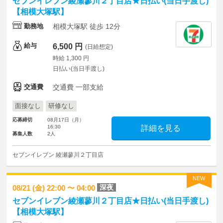
セブンイレブン綾瀬蓼川２丁目店★日払い(当日手渡し)
【相模大塚駅】
勤務地
相模大塚駅 徒歩 12分
給与
6,500 円
(日給想定)
時給 1,300 円
日払い(当日手渡し)
交通費
交通費 一部支給
面接なし
研修なし
応募締切
08月17日（月）
16:30
詳細を見る
募集人数
2人
セブンイレブン 綾瀬蓼川２丁目店
NEW
深夜
08/21 (金) 22:00 〜 04:00
セブンイレブン綾瀬蓼川２丁目店★日払い(当日手渡し)
【相模大塚駅】