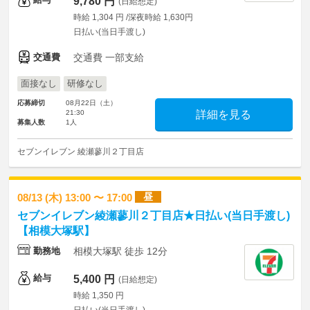
9,780 円
(日給想定)
時給 1,304 円 /深夜時給 1,630円
日払い(当日手渡し)
交通費
交通費 一部支給
面接なし
研修なし
応募締切
08月22日（土）
21:30
詳細を見る
募集人数
1人
セブンイレブン 綾瀬蓼川２丁目店
昼
08/13 (木) 13:00 〜 17:00
セブンイレブン綾瀬蓼川２丁目店★日払い(当日手渡し)
【相模大塚駅】
勤務地
相模大塚駅 徒歩 12分
給与
5,400 円
(日給想定)
時給 1,350 円