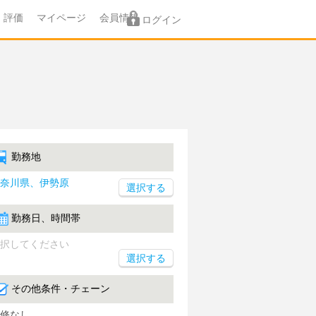
評価
マイページ
会員情報
ログイン
勤務地
奈川県、伊勢原
勤務日、時間帯
択してください
選択する
その他条件・チェーン
修なし