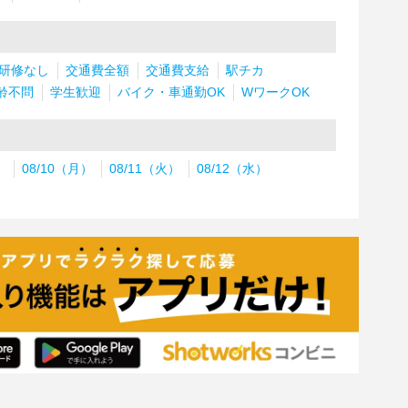
研修なし
交通費全額
交通費支給
駅チカ
齢不問
学生歓迎
バイク・車通勤OK
WワークOK
）
08/10（月）
08/11（火）
08/12（水）