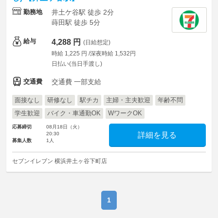
勤務地
井土ケ谷駅 徒歩 2分
蒔田駅 徒歩 5分
給与
4,288 円
(日給想定)
時給 1,225 円 /深夜時給 1,532円
日払い(当日手渡し)
交通費
交通費 一部支給
面接なし
研修なし
駅チカ
主婦・主夫歓迎
年齢不問
学生歓迎
バイク・車通勤OK
WワークOK
応募締切
08月18日（火）
20:30
詳細を見る
募集人数
1人
セブンイレブン 横浜井土ヶ谷下町店
1