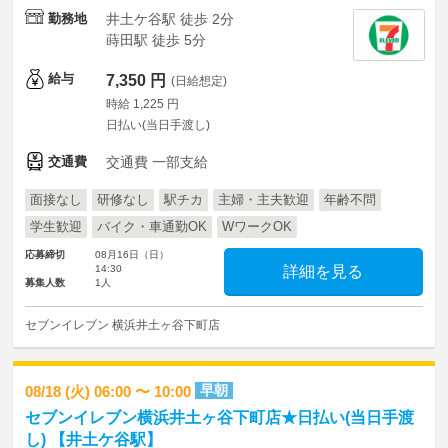
勤務地
井土ケ谷駅 徒歩 2分
蒔田駅 徒歩 5分
給与
7,350 円
(日給想定)
時給 1,225 円
日払い(当日手渡し)
交通費
交通費 一部支給
面接なし
研修なし
駅チカ
主婦・主夫歓迎
年齢不問
学生歓迎
バイク・車通勤OK
WワークOK
応募締切
08月16日（日）
14:30
詳細を見る
募集人数
1人
セブンイレブン 横浜井土ヶ谷下町店
早朝
08/18 (火) 06:00 〜 10:00
セブンイレブン横浜井土ヶ谷下町店★日払い(当日手渡
し) 【井土ケ谷駅】