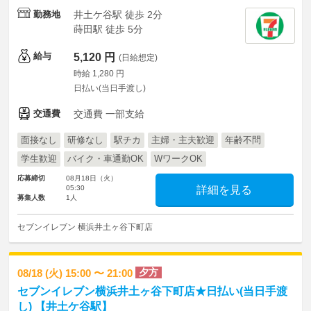
勤務地
井土ケ谷駅 徒歩 2分
蒔田駅 徒歩 5分
給与
5,120 円
(日給想定)
時給 1,280 円
日払い(当日手渡し)
交通費
交通費 一部支給
面接なし
研修なし
駅チカ
主婦・主夫歓迎
年齢不問
学生歓迎
バイク・車通勤OK
WワークOK
応募締切
08月18日（火）
05:30
詳細を見る
募集人数
1人
セブンイレブン 横浜井土ヶ谷下町店
夕方
08/18 (火) 15:00 〜 21:00
セブンイレブン横浜井土ヶ谷下町店★日払い(当日手渡
し) 【井土ケ谷駅】