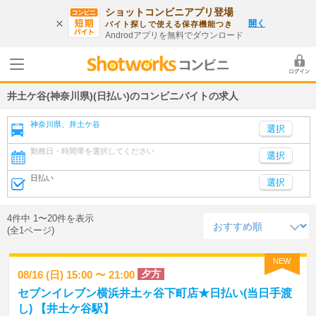
ショットコンビニアプリ登場
開く
バイト探しで使える保存機能つき
Androdアプリを無料でダウンロード
井土ケ谷(神奈川県)(日払い)のコンビニバイトの求人
神奈川県、井土ケ谷
勤務日・時間帯を選択してください
選択
日払い
選択
4件中 1〜20件を表示
(全1ページ)
NEW
夕方
08/16 (日) 15:00 〜 21:00
セブンイレブン横浜井土ヶ谷下町店★日払い(当日手渡
し) 【井土ケ谷駅】