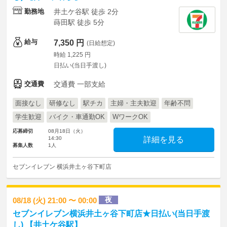
勤務地
井土ケ谷駅 徒歩 2分
蒔田駅 徒歩 5分
給与
7,350 円
(日給想定)
時給 1,225 円
日払い(当日手渡し)
交通費
交通費 一部支給
面接なし
研修なし
駅チカ
主婦・主夫歓迎
年齢不問
学生歓迎
バイク・車通勤OK
WワークOK
応募締切
08月18日（火）
14:30
詳細を見る
募集人数
1人
セブンイレブン 横浜井土ヶ谷下町店
夜
08/18 (火) 21:00 〜 00:00
セブンイレブン横浜井土ヶ谷下町店★日払い(当日手渡
し) 【井土ケ谷駅】