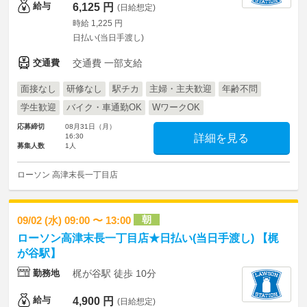
給与
6,125 円
(日給想定)
時給 1,225 円
日払い(当日手渡し)
交通費
交通費 一部支給
面接なし
研修なし
駅チカ
主婦・主夫歓迎
年齢不問
学生歓迎
バイク・車通勤OK
WワークOK
応募締切
08月31日（月）
16:30
詳細を見る
募集人数
1人
ローソン 高津末長一丁目店
朝
09/02 (水) 09:00 〜 13:00
ローソン高津末長一丁目店★日払い(当日手渡し) 【梶
が谷駅】
勤務地
梶が谷駅 徒歩 10分
給与
4,900 円
(日給想定)