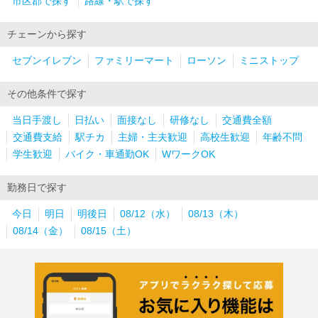
市区郡で探す
路線・駅で探す
チェーンから探す
セブンイレブン
ファミリーマート
ローソン
ミニストップ
その他条件で探す
当日手渡し
日払い
面接なし
研修なし
交通費全額
交通費支給
駅チカ
主婦・主夫歓迎
高校生歓迎
年齢不問
学生歓迎
バイク・車通勤OK
WワークOK
勤務日で探す
今日
明日
明後日
08/12（水）
08/13（木）
08/14（金）
08/15（土）