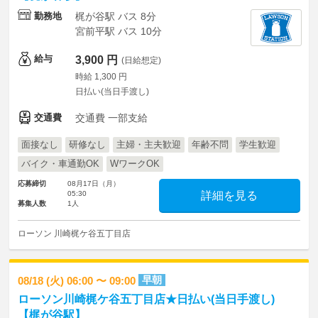
勤務地
梶が谷駅 バス 8分
宮前平駅 バス 10分
給与
3,900 円
(日給想定)
時給 1,300 円
日払い(当日手渡し)
交通費
交通費 一部支給
面接なし
研修なし
主婦・主夫歓迎
年齢不問
学生歓迎
バイク・車通勤OK
WワークOK
応募締切
08月17日（月）
05:30
詳細を見る
募集人数
1人
ローソン 川崎梶ケ谷五丁目店
早朝
08/18 (火) 06:00 〜 09:00
ローソン川崎梶ケ谷五丁目店★日払い(当日手渡し)
【梶が谷駅】