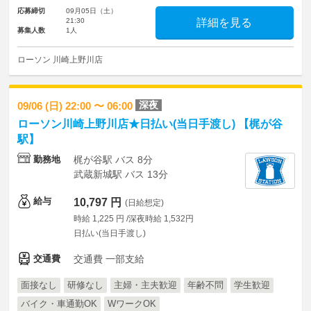
応募締切
09月05日（土）
21:30
詳細を見る
募集人数
1人
ローソン 川崎上野川店
深夜
09/06 (日) 22:00 〜 06:00
ローソン川崎上野川店★日払い(当日手渡し) 【梶が谷
駅】
勤務地
梶が谷駅 バス 8分
武蔵新城駅 バス 13分
給与
10,797 円
(日給想定)
時給 1,225 円 /深夜時給 1,532円
日払い(当日手渡し)
交通費
交通費 一部支給
面接なし
研修なし
主婦・主夫歓迎
年齢不問
学生歓迎
バイク・車通勤OK
WワークOK