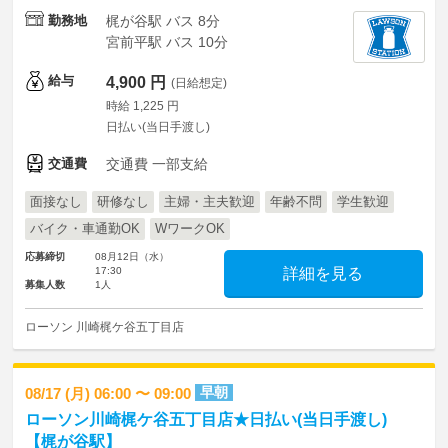
勤務地
梶が谷駅 バス 8分
宮前平駅 バス 10分
給与
4,900 円
(日給想定)
時給 1,225 円
日払い(当日手渡し)
交通費
交通費 一部支給
面接なし
研修なし
主婦・主夫歓迎
年齢不問
学生歓迎
バイク・車通勤OK
WワークOK
応募締切
08月12日（水）
17:30
詳細を見る
募集人数
1人
ローソン 川崎梶ケ谷五丁目店
早朝
08/17 (月) 06:00 〜 09:00
ローソン川崎梶ケ谷五丁目店★日払い(当日手渡し)
【梶が谷駅】