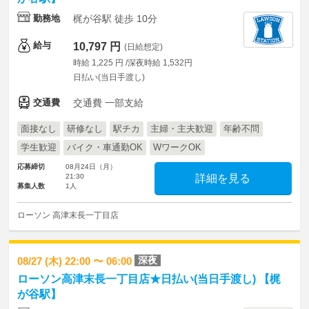
勤務地
梶が谷駅 徒歩 10分
給与
10,797 円
(日給想定)
時給 1,225 円 /深夜時給 1,532円
日払い(当日手渡し)
交通費
交通費 一部支給
面接なし
研修なし
駅チカ
主婦・主夫歓迎
年齢不問
学生歓迎
バイク・車通勤OK
WワークOK
応募締切
08月24日（月）
21:30
詳細を見る
募集人数
1人
ローソン 高津末長一丁目店
深夜
08/27 (木) 22:00 〜 06:00
ローソン高津末長一丁目店★日払い(当日手渡し) 【梶
が谷駅】