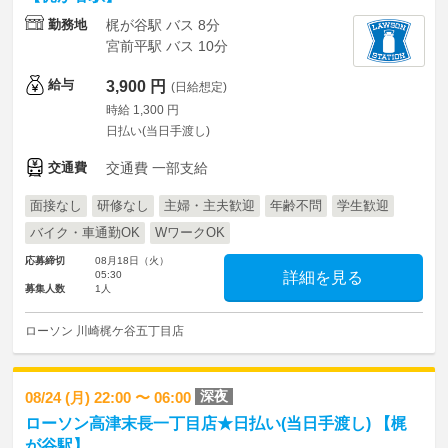
勤務地
梶が谷駅 バス 8分
宮前平駅 バス 10分
給与
3,900 円
(日給想定)
時給 1,300 円
日払い(当日手渡し)
交通費
交通費 一部支給
面接なし
研修なし
主婦・主夫歓迎
年齢不問
学生歓迎
バイク・車通勤OK
WワークOK
応募締切
08月18日（火）
05:30
詳細を見る
募集人数
1人
ローソン 川崎梶ケ谷五丁目店
深夜
08/24 (月) 22:00 〜 06:00
ローソン高津末長一丁目店★日払い(当日手渡し) 【梶
が谷駅】