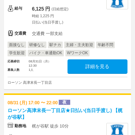
給与
6,125 円
(日給想定)
時給 1,225 円
日払い(当日手渡し)
交通費
交通費 一部支給
面接なし
研修なし
駅チカ
主婦・主夫歓迎
年齢不問
学生歓迎
バイク・車通勤OK
WワークOK
応募締切
08月31日（月）
12:30
詳細を見る
募集人数
1人
ローソン 高津末長一丁目店
夜
08/31 (月) 17:00 〜 22:00
ローソン高津末長一丁目店★日払い(当日手渡し) 【梶
が谷駅】
勤務地
梶が谷駅 徒歩 10分