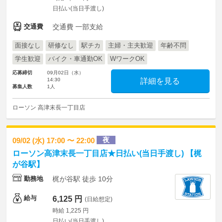
日払い(当日手渡し)
交通費
交通費 一部支給
面接なし
研修なし
駅チカ
主婦・主夫歓迎
年齢不問
学生歓迎
バイク・車通勤OK
WワークOK
応募締切
09月02日（水）
14:30
詳細を見る
募集人数
1人
ローソン 高津末長一丁目店
夜
09/02 (水) 17:00 〜 22:00
ローソン高津末長一丁目店★日払い(当日手渡し) 【梶
が谷駅】
勤務地
梶が谷駅 徒歩 10分
給与
6,125 円
(日給想定)
時給 1,225 円
日払い(当日手渡し)