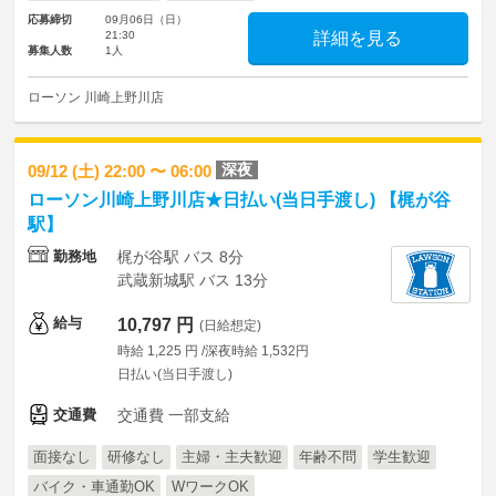
応募締切
09月06日（日）
21:30
詳細を見る
募集人数
1人
ローソン 川崎上野川店
深夜
09/12 (土) 22:00 〜 06:00
ローソン川崎上野川店★日払い(当日手渡し) 【梶が谷
駅】
勤務地
梶が谷駅 バス 8分
武蔵新城駅 バス 13分
給与
10,797 円
(日給想定)
時給 1,225 円 /深夜時給 1,532円
日払い(当日手渡し)
交通費
交通費 一部支給
面接なし
研修なし
主婦・主夫歓迎
年齢不問
学生歓迎
バイク・車通勤OK
WワークOK