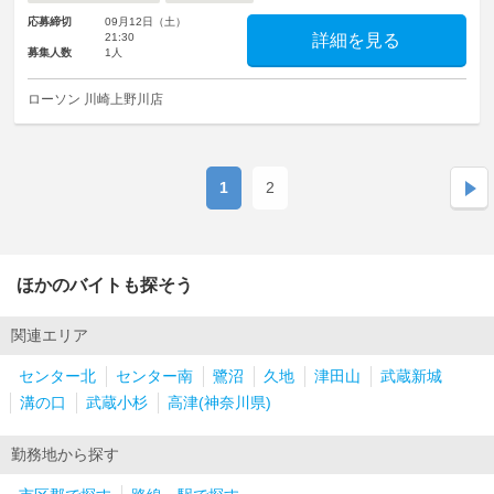
応募締切
09月12日（土）
21:30
詳細を見る
募集人数
1人
ローソン 川崎上野川店
1
2
ほかのバイトも探そう
関連エリア
センター北
センター南
鷺沼
久地
津田山
武蔵新城
溝の口
武蔵小杉
高津(神奈川県)
勤務地から探す