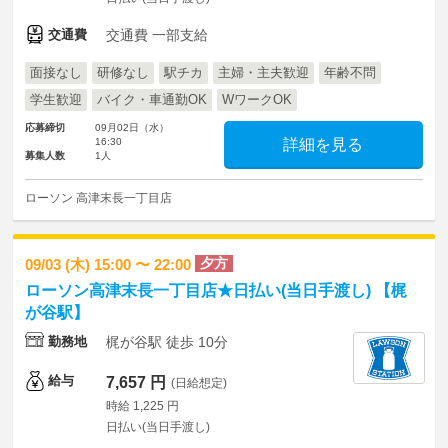
交通費
交通費 一部支給
面接なし
研修なし
駅チカ
主婦・主夫歓迎
年齢不問
学生歓迎
バイク・車通勤OK
WワークOK
応募締切
09月02日（水）
16:30
詳細を見る
募集人数
1人
ローソン 高津末長一丁目店
夕方
09/03 (木) 15:00 〜 22:00
ローソン高津末長一丁目店★日払い(当日手渡し) 【梶
が谷駅】
勤務地
梶が谷駅 徒歩 10分
給与
7,657 円
(日給想定)
時給 1,225 円
日払い(当日手渡し)