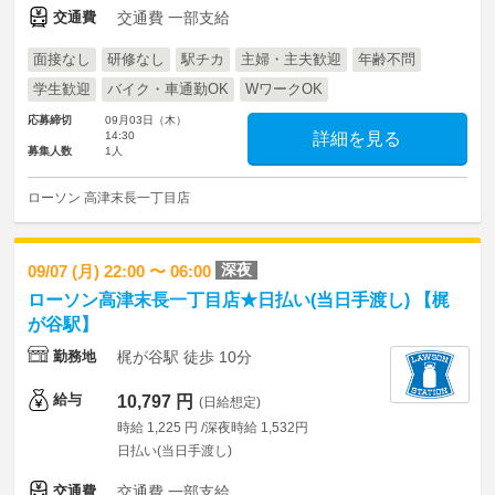
交通費
交通費 一部支給
面接なし
研修なし
駅チカ
主婦・主夫歓迎
年齢不問
学生歓迎
バイク・車通勤OK
WワークOK
応募締切
09月03日（木）
14:30
詳細を見る
募集人数
1人
ローソン 高津末長一丁目店
深夜
09/07 (月) 22:00 〜 06:00
ローソン高津末長一丁目店★日払い(当日手渡し) 【梶
が谷駅】
勤務地
梶が谷駅 徒歩 10分
給与
10,797 円
(日給想定)
時給 1,225 円 /深夜時給 1,532円
日払い(当日手渡し)
交通費
交通費 一部支給