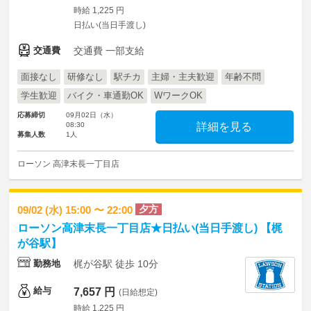
時給 1,225 円
日払い(当日手渡し)
交通費
交通費 一部支給
面接なし
研修なし
駅チカ
主婦・主夫歓迎
年齢不問
学生歓迎
バイク・車通勤OK
WワークOK
応募締切
09月02日（水）
08:30
詳細を見る
募集人数
1人
ローソン 高津末長一丁目店
夕方
09/02 (水) 15:00 〜 22:00
ローソン高津末長一丁目店★日払い(当日手渡し) 【梶
が谷駅】
勤務地
梶が谷駅 徒歩 10分
給与
7,657 円
(日給想定)
時給 1,225 円