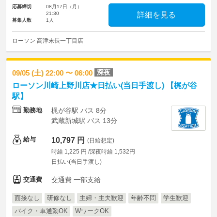
応募締切
08月17日（月）
21:30
詳細を見る
募集人数
1人
ローソン 高津末長一丁目店
深夜
09/05 (土) 22:00 〜 06:00
ローソン川崎上野川店★日払い(当日手渡し) 【梶が谷
駅】
勤務地
梶が谷駅 バス 8分
武蔵新城駅 バス 13分
給与
10,797 円
(日給想定)
時給 1,225 円 /深夜時給 1,532円
日払い(当日手渡し)
交通費
交通費 一部支給
面接なし
研修なし
主婦・主夫歓迎
年齢不問
学生歓迎
バイク・車通勤OK
WワークOK