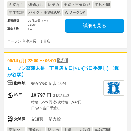
面接なし
研修なし
駅チカ
主婦・主夫歓迎
年齢不問
学生歓迎
バイク・車通勤OK
WワークOK
応募締切
09月10日（木）
21:30
詳細を見る
募集人数
1人
ローソン 高津末長一丁目店
深夜
09/14 (月) 22:00 〜 06:00
ローソン高津末長一丁目店★日払い(当日手渡し) 【梶
が谷駅】
勤務地
梶が谷駅 徒歩 10分
給与
10,797 円
(日給想定)
時給 1,225 円 /深夜時給 1,532円
日払い(当日手渡し)
交通費
交通費 一部支給
面接なし
研修なし
駅チカ
主婦・主夫歓迎
年齢不問