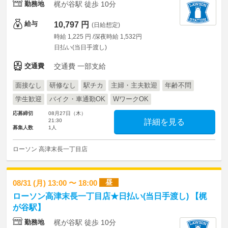
勤務地
梶が谷駅 徒歩 10分
給与
10,797 円
(日給想定)
時給 1,225 円 /深夜時給 1,532円
日払い(当日手渡し)
交通費
交通費 一部支給
面接なし
研修なし
駅チカ
主婦・主夫歓迎
年齢不問
学生歓迎
バイク・車通勤OK
WワークOK
応募締切
08月27日（木）
21:30
詳細を見る
募集人数
1人
ローソン 高津末長一丁目店
昼
08/31 (月) 13:00 〜 18:00
ローソン高津末長一丁目店★日払い(当日手渡し) 【梶
が谷駅】
勤務地
梶が谷駅 徒歩 10分