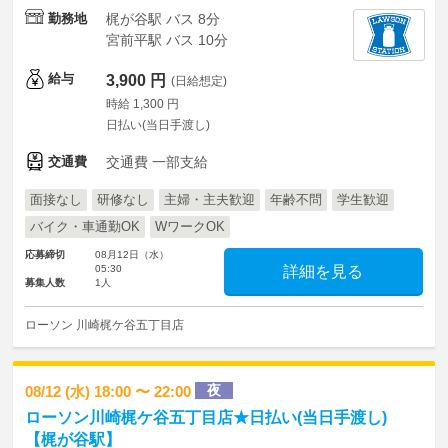
勤務地
梶が谷駅 バス 8分
宮前平駅 バス 10分
給与
3,900 円
(日給想定)
時給 1,300 円
日払い(当日手渡し)
交通費
交通費 一部支給
面接なし
研修なし
主婦・主夫歓迎
年齢不問
学生歓迎
バイク・車通勤OK
WワークOK
応募締切
08月12日（水）
05:30
詳細を見る
募集人数
1人
ローソン 川崎梶ケ谷五丁目店
夜
08/12 (水) 18:00 〜 22:00
ローソン川崎梶ケ谷五丁目店★日払い(当日手渡し)
【梶が谷駅】