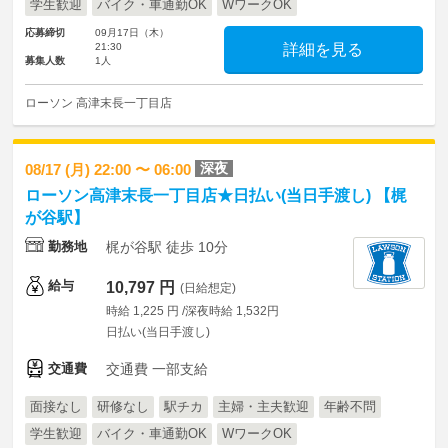
学生歓迎
バイク・車通勤OK
WワークOK
応募締切
09月17日（木）
21:30
詳細を見る
募集人数
1人
ローソン 高津末長一丁目店
深夜
08/17 (月) 22:00 〜 06:00
ローソン高津末長一丁目店★日払い(当日手渡し) 【梶
が谷駅】
勤務地
梶が谷駅 徒歩 10分
給与
10,797 円
(日給想定)
時給 1,225 円 /深夜時給 1,532円
日払い(当日手渡し)
交通費
交通費 一部支給
面接なし
研修なし
駅チカ
主婦・主夫歓迎
年齢不問
学生歓迎
バイク・車通勤OK
WワークOK