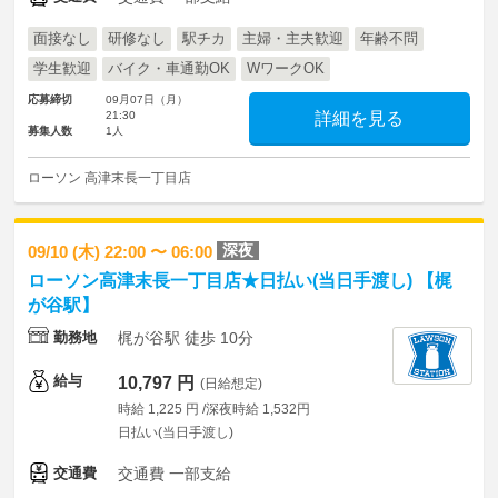
面接なし
研修なし
駅チカ
主婦・主夫歓迎
年齢不問
学生歓迎
バイク・車通勤OK
WワークOK
応募締切
09月07日（月）
21:30
詳細を見る
募集人数
1人
ローソン 高津末長一丁目店
深夜
09/10 (木) 22:00 〜 06:00
ローソン高津末長一丁目店★日払い(当日手渡し) 【梶
が谷駅】
勤務地
梶が谷駅 徒歩 10分
給与
10,797 円
(日給想定)
時給 1,225 円 /深夜時給 1,532円
日払い(当日手渡し)
交通費
交通費 一部支給