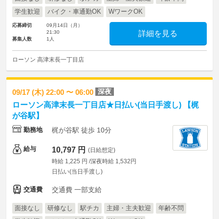
学生歓迎
バイク・車通勤OK
WワークOK
応募締切
09月14日（月）
21:30
詳細を見る
募集人数
1人
ローソン 高津末長一丁目店
深夜
09/17 (木) 22:00 〜 06:00
ローソン高津末長一丁目店★日払い(当日手渡し) 【梶
が谷駅】
勤務地
梶が谷駅 徒歩 10分
給与
10,797 円
(日給想定)
時給 1,225 円 /深夜時給 1,532円
日払い(当日手渡し)
交通費
交通費 一部支給
面接なし
研修なし
駅チカ
主婦・主夫歓迎
年齢不問