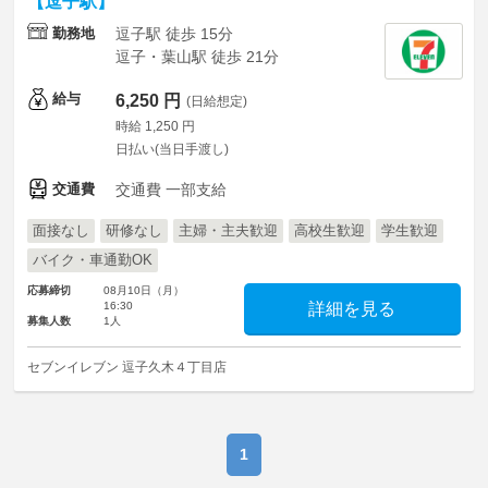
【逗子駅】
勤務地
逗子駅 徒歩 15分
逗子・葉山駅 徒歩 21分
給与
6,250 円
(日給想定)
時給 1,250 円
日払い(当日手渡し)
交通費
交通費 一部支給
面接なし
研修なし
主婦・主夫歓迎
高校生歓迎
学生歓迎
バイク・車通勤OK
応募締切
08月10日（月）
16:30
詳細を見る
募集人数
1人
セブンイレブン 逗子久木４丁目店
1