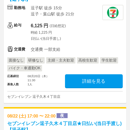
勤務地
逗子駅 徒歩 15分
逗子・葉山駅 徒歩 21分
給与
6,125 円
(日給想定)
時給 1,225 円
日払い(当日手渡し)
交通費
交通費 一部支給
面接なし
研修なし
主婦・主夫歓迎
高校生歓迎
学生歓迎
バイク・車通勤OK
応募締切
08月20日（木）
11:30
詳細を見る
募集人数
1人
セブンイレブン 逗子久木４丁目店
夜
08/22 (土) 17:00 〜 22:00
セブンイレブン逗子久木４丁目店★日払い(当日手渡し)
【逗子駅】