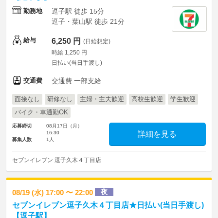
勤務地
逗子駅 徒歩 15分
逗子・葉山駅 徒歩 21分
給与
6,250 円
(日給想定)
時給 1,250 円
日払い(当日手渡し)
交通費
交通費 一部支給
面接なし
研修なし
主婦・主夫歓迎
高校生歓迎
学生歓迎
バイク・車通勤OK
応募締切
08月17日（月）
16:30
詳細を見る
募集人数
1人
セブンイレブン 逗子久木４丁目店
夜
08/19 (水) 17:00 〜 22:00
セブンイレブン逗子久木４丁目店★日払い(当日手渡し)
【逗子駅】