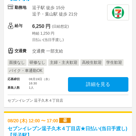
勤務地
逗子駅 徒歩 15分
逗子・葉山駅 徒歩 21分
給与
6,250 円
(日給想定)
時給 1,250 円
日払い(当日手渡し)
交通費
交通費 一部支給
面接なし
研修なし
主婦・主夫歓迎
高校生歓迎
学生歓迎
バイク・車通勤OK
応募締切
08月19日（水）
16:30
詳細を見る
募集人数
1人
セブンイレブン 逗子久木４丁目店
昼
08/20 (木) 12:00 〜 17:00
セブンイレブン逗子久木４丁目店★日払い(当日手渡し)
【逗子駅】