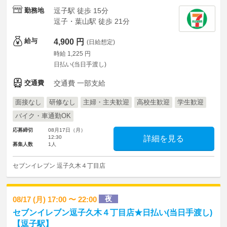
勤務地
逗子駅 徒歩 15分
逗子・葉山駅 徒歩 21分
給与
4,900 円
(日給想定)
時給 1,225 円
日払い(当日手渡し)
交通費
交通費 一部支給
面接なし
研修なし
主婦・主夫歓迎
高校生歓迎
学生歓迎
バイク・車通勤OK
応募締切
08月17日（月）
12:30
詳細を見る
募集人数
1人
セブンイレブン 逗子久木４丁目店
夜
08/17 (月) 17:00 〜 22:00
セブンイレブン逗子久木４丁目店★日払い(当日手渡し)
【逗子駅】