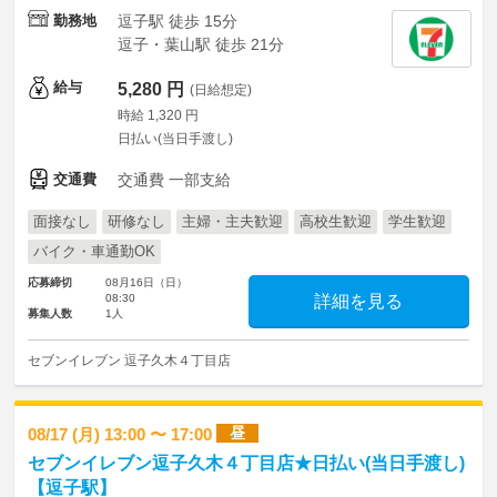
勤務地
逗子駅 徒歩 15分
逗子・葉山駅 徒歩 21分
給与
5,280 円
(日給想定)
時給 1,320 円
日払い(当日手渡し)
交通費
交通費 一部支給
面接なし
研修なし
主婦・主夫歓迎
高校生歓迎
学生歓迎
バイク・車通勤OK
応募締切
08月16日（日）
08:30
詳細を見る
募集人数
1人
セブンイレブン 逗子久木４丁目店
昼
08/17 (月) 13:00 〜 17:00
セブンイレブン逗子久木４丁目店★日払い(当日手渡し)
【逗子駅】