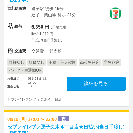
勤務地
逗子駅 徒歩 15分
逗子・葉山駅 徒歩 21分
給与
6,350 円
(日給想定)
時給 1,270 円
日払い(当日手渡し)
交通費
交通費 一部支給
面接なし
研修なし
主婦・主夫歓迎
高校生歓迎
学生歓迎
バイク・車通勤OK
応募締切
08月22日（土）
16:30
詳細を見る
募集人数
1人
セブンイレブン 逗子久木４丁目店
夜
08/10 (月) 17:00 〜 22:00
セブンイレブン逗子久木４丁目店★日払い(当日手渡し)