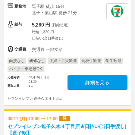
勤務地
逗子駅 徒歩 15分
逗子・葉山駅 徒歩 21分
給与
5,280 円
(日給想定)
時給 1,320 円
日払い(当日手渡し)
交通費
交通費 一部支給
面接なし
研修なし
主婦・主夫歓迎
高校生歓迎
学生歓迎
バイク・車通勤OK
応募締切
08月16日（日）
08:30
詳細を見る
募集人数
1人
セブンイレブン 逗子久木４丁目店
昼
08/17 (月) 13:00 〜 17:00
セブンイレブン逗子久木４丁目店★日払い(当日手渡し)
【逗子駅】