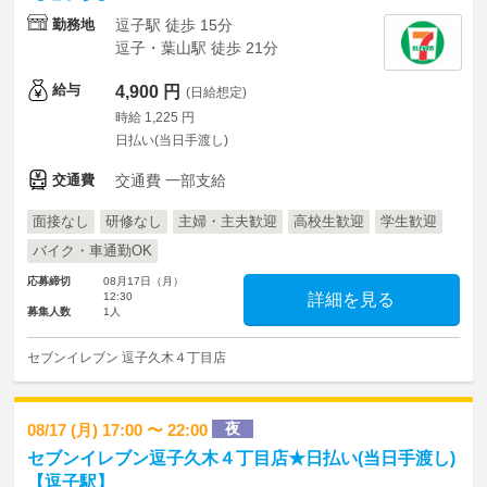
勤務地
逗子駅 徒歩 15分
逗子・葉山駅 徒歩 21分
給与
4,900 円
(日給想定)
時給 1,225 円
日払い(当日手渡し)
交通費
交通費 一部支給
面接なし
研修なし
主婦・主夫歓迎
高校生歓迎
学生歓迎
バイク・車通勤OK
応募締切
08月17日（月）
12:30
詳細を見る
募集人数
1人
セブンイレブン 逗子久木４丁目店
夜
08/17 (月) 17:00 〜 22:00
セブンイレブン逗子久木４丁目店★日払い(当日手渡し)
【逗子駅】