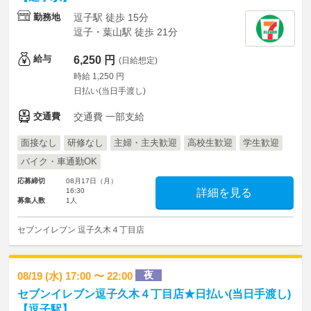
勤務地
逗子駅 徒歩 15分
逗子・葉山駅 徒歩 21分
給与
6,250 円
(日給想定)
時給 1,250 円
日払い(当日手渡し)
交通費
交通費 一部支給
面接なし
研修なし
主婦・主夫歓迎
高校生歓迎
学生歓迎
バイク・車通勤OK
応募締切
08月17日（月）
16:30
詳細を見る
募集人数
1人
セブンイレブン 逗子久木４丁目店
夜
08/19 (水) 17:00 〜 22:00
セブンイレブン逗子久木４丁目店★日払い(当日手渡し)
【逗子駅】