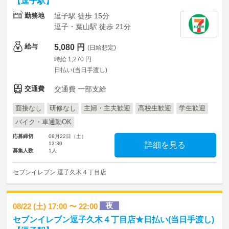
【逗子駅】
勤務地
逗子駅 徒歩 15分
逗子・葉山駅 徒歩 21分
給与
5,080 円
(日給想定)
時給 1,270 円
日払い(当日手渡し)
交通費
交通費 一部支給
面接なし
研修なし
主婦・主夫歓迎
高校生歓迎
学生歓迎
バイク・車通勤OK
応募締切
08月22日（土）
12:30
詳細を見る
募集人数
1人
セブンイレブン 逗子久木４丁目店
夜
08/22 (土) 17:00 〜 22:00
セブンイレブン逗子久木４丁目店★日払い(当日手渡し)