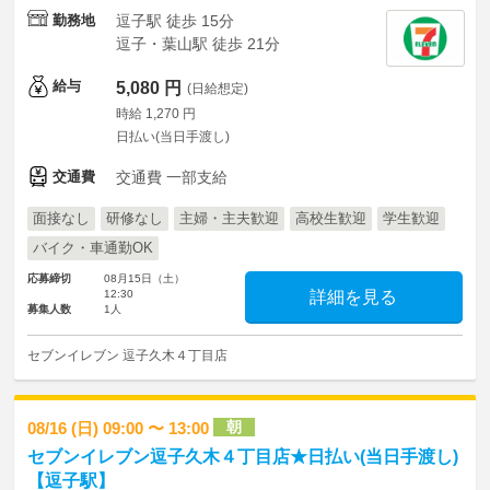
勤務地
逗子駅 徒歩 15分
逗子・葉山駅 徒歩 21分
給与
5,080 円
(日給想定)
時給 1,270 円
日払い(当日手渡し)
交通費
交通費 一部支給
面接なし
研修なし
主婦・主夫歓迎
高校生歓迎
学生歓迎
バイク・車通勤OK
応募締切
08月15日（土）
12:30
詳細を見る
募集人数
1人
セブンイレブン 逗子久木４丁目店
朝
08/16 (日) 09:00 〜 13:00
セブンイレブン逗子久木４丁目店★日払い(当日手渡し)
【逗子駅】