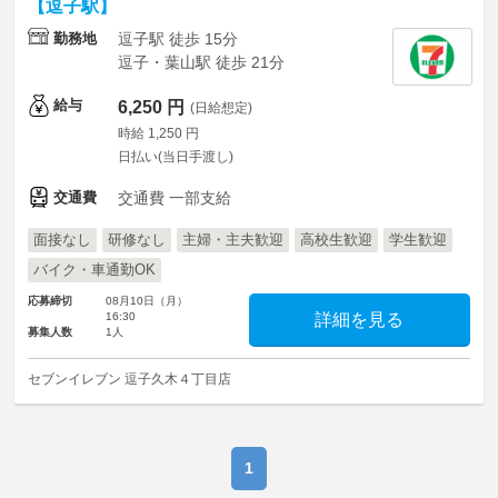
【逗子駅】
勤務地
逗子駅 徒歩 15分
逗子・葉山駅 徒歩 21分
給与
6,250 円
(日給想定)
時給 1,250 円
日払い(当日手渡し)
交通費
交通費 一部支給
面接なし
研修なし
主婦・主夫歓迎
高校生歓迎
学生歓迎
バイク・車通勤OK
応募締切
08月10日（月）
16:30
詳細を見る
募集人数
1人
セブンイレブン 逗子久木４丁目店
1