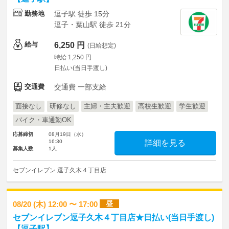
勤務地
逗子駅 徒歩 15分
逗子・葉山駅 徒歩 21分
給与
6,250 円
(日給想定)
時給 1,250 円
日払い(当日手渡し)
交通費
交通費 一部支給
面接なし
研修なし
主婦・主夫歓迎
高校生歓迎
学生歓迎
バイク・車通勤OK
応募締切
08月19日（水）
16:30
詳細を見る
募集人数
1人
セブンイレブン 逗子久木４丁目店
昼
08/20 (木) 12:00 〜 17:00
セブンイレブン逗子久木４丁目店★日払い(当日手渡し)
【逗子駅】