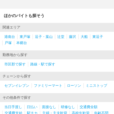
ほかのバイトも探そう
関連エリア
港南台
東戸塚
逗子・葉山
辻堂
藤沢
大船
東逗子
戸塚
本郷台
勤務地から探す
市区郡で探す
路線・駅で探す
チェーンから探す
セブンイレブン
ファミリーマート
ローソン
ミニストップ
その他条件で探す
当日手渡し
日払い
面接なし
研修なし
交通費全額
交通費支給
駅チカ
主婦・主夫歓迎
高校生歓迎
年齢不問