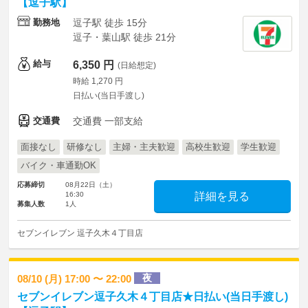
【逗子駅】
勤務地
逗子駅 徒歩 15分
逗子・葉山駅 徒歩 21分
給与
6,350 円
(日給想定)
時給 1,270 円
日払い(当日手渡し)
交通費
交通費 一部支給
面接なし
研修なし
主婦・主夫歓迎
高校生歓迎
学生歓迎
バイク・車通勤OK
応募締切
08月22日（土）
16:30
詳細を見る
募集人数
1人
セブンイレブン 逗子久木４丁目店
夜
08/10 (月) 17:00 〜 22:00
セブンイレブン逗子久木４丁目店★日払い(当日手渡し)