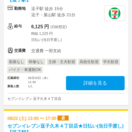
勤務地
逗子駅 徒歩 15分
逗子・葉山駅 徒歩 21分
給与
6,125 円
(日給想定)
時給 1,225 円
日払い(当日手渡し)
交通費
交通費 一部支給
面接なし
研修なし
主婦・主夫歓迎
高校生歓迎
学生歓迎
バイク・車通勤OK
応募締切
08月20日（木）
11:30
詳細を見る
募集人数
1人
セブンイレブン 逗子久木４丁目店
昼
08/22 (土) 13:00 〜 17:00
セブンイレブン逗子久木４丁目店★日払い(当日手渡し)