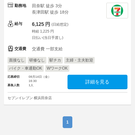
勤務地
田奈駅 徒歩 3分
長津田駅 徒歩 18分
給与
6,125 円
(日給想定)
時給 1,225 円
日払い(当日手渡し)
交通費
交通費 一部支給
面接なし
研修なし
駅チカ
主婦・主夫歓迎
バイク・車通勤OK
WワークOK
応募締切
08月14日（金）
16:30
詳細を見る
募集人数
1人
セブンイレブン 横浜田奈店
1