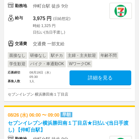
勤務地
仲町台駅 徒歩 9分
給与
3,975 円
(日給想定)
時給 1,325 円
日払い(当日手渡し)
交通費
交通費 一部支給
面接なし
研修なし
駅チカ
主婦・主夫歓迎
年齢不問
学生歓迎
バイク・車通勤OK
WワークOK
応募締切
08月19日（水）
05:30
詳細を見る
募集人数
1人
セブンイレブン 横浜勝田南１丁目店
早朝
08/26 (水) 06:00 〜 09:00
セブンイレブン横浜勝田南１丁目店★日払い(当日手渡
し) 【仲町台駅】
勤務地