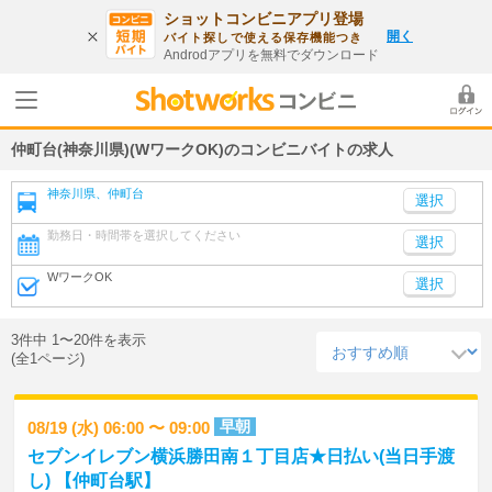
ショットコンビニアプリ登場
開く
バイト探しで使える保存機能つき
Androdアプリを無料でダウンロード
仲町台(神奈川県)(WワークOK)のコンビニバイトの求人
神奈川県、仲町台
勤務日・時間帯を選択してください
選択
WワークOK
選択
3件中 1〜20件を表示
(全1ページ)
早朝
08/19 (水) 06:00 〜 09:00
セブンイレブン横浜勝田南１丁目店★日払い(当日手渡
し) 【仲町台駅】