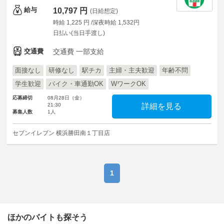
給与
10,797 円
(日給想定)
時給 1,225 円 /深夜時給 1,532円
日払い(当日手渡し)
交通費
交通費 一部支給
面接なし
研修なし
駅チカ
主婦・主夫歓迎
年齢不問
学生歓迎
バイク・車通勤OK
WワークOK
応募締切
08月28日（金）
21:30
詳細を見る
募集人数
1人
セブンイレブン 横浜勝田南１丁目店
1
ほかのバイトも探そう