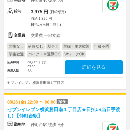
仲町台駅 徒歩 9分
給与
3,975 円
(日給想定)
時給 1,325 円
日払い(当日手渡し)
交通費
交通費 一部支給
面接なし
研修なし
駅チカ
主婦・主夫歓迎
年齢不問
学生歓迎
バイク・車通勤OK
WワークOK
応募締切
08月26日（水）
05:30
詳細を見る
募集人数
1人
セブンイレブン 横浜勝田南１丁目店
深夜
08/28 (金) 22:00 〜 06:00
セブンイレブン横浜勝田南１丁目店★日払い(当日手渡
し) 【仲町台駅】
勤務地
仲町台駅 徒歩 9分