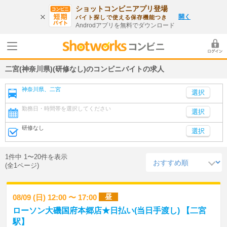
ショットコンビニアプリ登場
開く
バイト探しで使える保存機能つき
Androdアプリを無料でダウンロード
二宮(神奈川県)(研修なし)のコンビニバイトの求人
神奈川県、二宮
勤務日・時間帯を選択してください
選択
研修なし
選択
1件中 1〜20件を表示
(全1ページ)
昼
08/09 (日) 12:00 〜 17:00
ローソン大磯国府本郷店★日払い(当日手渡し) 【二宮
駅】