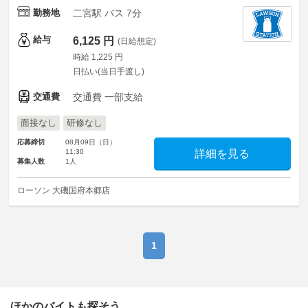
勤務地
二宮駅 バス 7分
給与
6,125 円
(日給想定)
時給 1,225 円
日払い(当日手渡し)
交通費
交通費 一部支給
面接なし
研修なし
応募締切
08月09日（日）
11:30
詳細を見る
募集人数
1人
ローソン 大磯国府本郷店
1
ほかのバイトも探そう