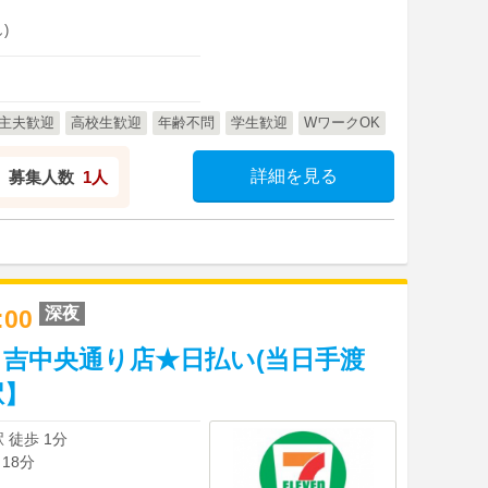
)
主夫歓迎
高校生歓迎
年齢不問
学生歓迎
WワークOK
詳細を見る
募集人数
1人
深夜
1:00
吉中央通り店★日払い(当日手渡
駅】
 徒歩 1分
18分