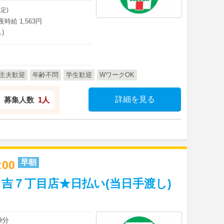
定)
深夜時給 1,563円
)
主夫歓迎
年齢不問
学生歓迎
WワークOK
詳細を見る
募集人数
1人
早朝
9:00
吉７丁目店★日払い(当日手渡し)
9分