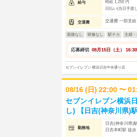
時給 1,250 円
給与
日払い(当日手渡し
交通費 一部支給
交通費
面接なし
研修なし
駅チカ
主婦・
応募締切
08月15日（土）
16:30
セブンイレブン 横浜日吉中央通り店
08/16 (日) 22:00 〜 0
セブンイレブン横浜日
し) 【日吉(神奈川県)
日吉(神奈川県)駅
勤務地
日吉本町駅 徒歩 