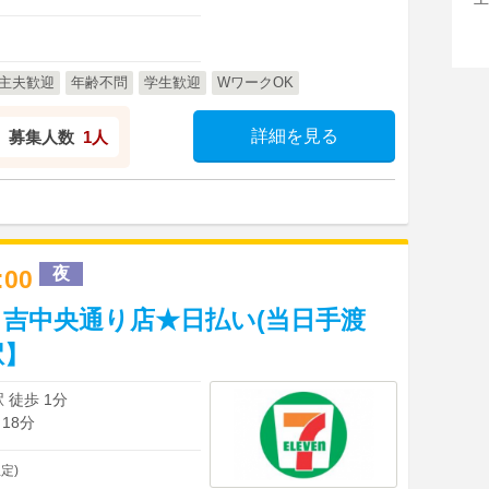
主夫歓迎
年齢不問
学生歓迎
WワークOK
詳細を見る
募集人数
1人
夜
1:00
吉中央通り店★日払い(当日手渡
駅】
 徒歩 1分
18分
定)