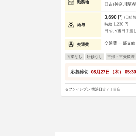
勤務地
日吉(神奈川県)駅
3,690 円
(日給想
時給 1,230 円
給与
日払い(当日手渡し
交通費 一部支給
交通費
面接なし
研修なし
主婦・主夫歓迎
応募締切
08月27日（木）
05:30
セブンイレブン 横浜日吉７丁目店