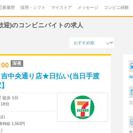
応募履歴
採用・シフト
マイストア
メッセージ
コンビニ経験
夫歓迎)のコンビニバイトの求人
深夜
2:00
吉中央通り店★日払い(当日手渡
神
駅】
 徒歩 1分
選
18分
定)
深夜時給 1,563円
)
主