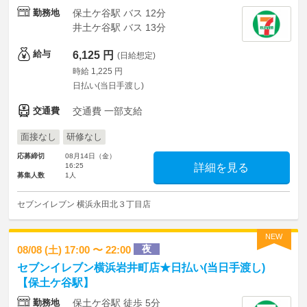
勤務地
保土ケ谷駅 バス 12分
井土ケ谷駅 バス 13分
給与
6,125 円
(日給想定)
時給 1,225 円
日払い(当日手渡し)
交通費
交通費 一部支給
面接なし
研修なし
応募締切
08月14日（金）
16:25
詳細を見る
募集人数
1人
セブンイレブン 横浜永田北３丁目店
NEW
夜
08/08 (土) 17:00 〜 22:00
セブンイレブン横浜岩井町店★日払い(当日手渡し)
【保土ケ谷駅】
勤務地
保土ケ谷駅 徒歩 5分