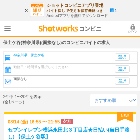
ショットコンビニアプリ登場
開く
バイト探しで使える保存機能つき
Androdアプリを無料でダウンロード
保土ケ谷(神奈川県)(面接なし)のコンビニバイトの求人
神奈川県、保土ケ谷
勤務日・時間帯を選択してください
選択
面接なし
選択
2件中 1〜20件を表示
(全1ページ)
NEW
夕方
08/14 (金) 16:55 〜 21:55
セブンイレブン横浜永田北３丁目店★日払い(当日手渡
し) 【保土ケ谷駅】