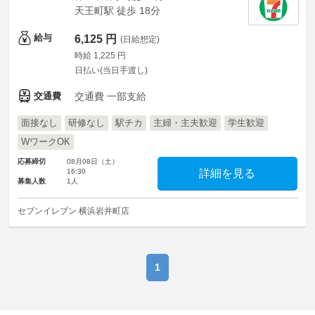
天王町駅 徒歩 18分
給与
6,125 円
(日給想定)
時給 1,225 円
日払い(当日手渡し)
交通費
交通費 一部支給
面接なし
研修なし
駅チカ
主婦・主夫歓迎
学生歓迎
WワークOK
応募締切
08月08日（土）
16:30
詳細を見る
募集人数
1人
セブンイレブン 横浜岩井町店
1