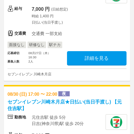
給与
7,000 円
(日給想定)
時給 1,400 円
日払い(当日手渡し)
交通費
交通費 一部支給
面接なし
研修なし
駅チカ
応募締切
08月27日（木）
16:30
詳細を見る
募集人数
2人
セブンイレブン 川崎木月店
夜
08/30 (日) 17:00 〜 22:00
セブンイレブン川崎木月店★日払い(当日手渡し) 【元
住吉駅】
勤務地
元住吉駅 徒歩 5分
日吉(神奈川県)駅 徒歩 20分