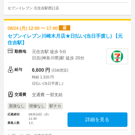
セブンイレブン 元住吉駅西口店
昼
08/24 (月) 12:00 〜 17:00
セブンイレブン川崎木月店★日払い(当日手渡し) 【元
住吉駅】
勤務地
元住吉駅 徒歩 5分
日吉(神奈川県)駅 徒歩 20分
給与
6,600 円
(日給想定)
時給 1,320 円
日払い(当日手渡し)
交通費
交通費 一部支給
面接なし
研修なし
駅チカ
応募締切
08月24日（月）
11:30
詳細を見る
募集人数
1人