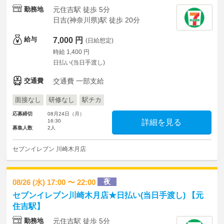
勤務地
元住吉駅 徒歩 5分
日吉(神奈川県)駅 徒歩 20分
給与
7,000 円
(日給想定)
時給 1,400 円
日払い(当日手渡し)
交通費
交通費 一部支給
面接なし
研修なし
駅チカ
応募締切
08月24日（月）
16:30
詳細を見る
募集人数
2人
セブンイレブン 川崎木月店
夜
08/26 (水) 17:00 〜 22:00
セブンイレブン川崎木月店★日払い(当日手渡し) 【元
住吉駅】
勤務地
元住吉駅 徒歩 5分