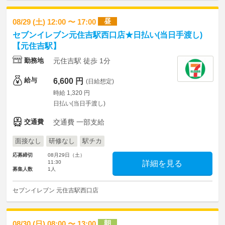
昼
08/29 (土) 12:00 〜 17:00
セブンイレブン元住吉駅西口店★日払い(当日手渡し)
【元住吉駅】
勤務地
元住吉駅 徒歩 1分
給与
6,600 円
(日給想定)
時給 1,320 円
日払い(当日手渡し)
交通費
交通費 一部支給
面接なし
研修なし
駅チカ
応募締切
08月29日（土）
11:30
詳細を見る
募集人数
1人
セブンイレブン 元住吉駅西口店
朝
08/30 (日) 08:00 〜 13:00