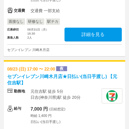
日払い(当日手渡し)
交通費
交通費 一部支給
面接なし
研修なし
駅チカ
応募締切
08月31日（月）
16:30
詳細を見る
募集人数
2人
セブンイレブン 川崎木月店
夜
08/23 (日) 17:00 〜 22:00
セブンイレブン川崎木月店★日払い(当日手渡し) 【元
住吉駅】
勤務地
元住吉駅 徒歩 5分
日吉(神奈川県)駅 徒歩 20分
給与
7,000 円
(日給想定)
時給 1,400 円
日払い(当日手渡し)