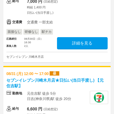
給与
7,000 円
(日給想定)
時給 1,400 円
日払い(当日手渡し)
交通費
交通費 一部支給
面接なし
研修なし
駅チカ
応募締切
08月30日（日）
16:30
詳細を見る
募集人数
2人
セブンイレブン 川崎木月店
昼
08/31 (月) 12:00 〜 17:00
セブンイレブン川崎木月店★日払い(当日手渡し) 【元
住吉駅】
勤務地
元住吉駅 徒歩 5分
日吉(神奈川県)駅 徒歩 20分
給与
6,600 円
(日給想定)