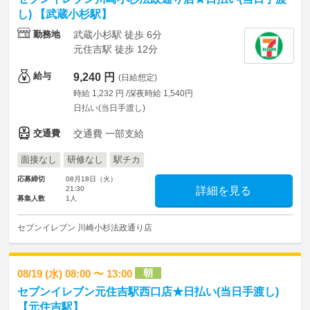
し) 【武蔵小杉駅】
勤務地
武蔵小杉駅 徒歩 6分
元住吉駅 徒歩 12分
給与
9,240 円
(日給想定)
時給 1,232 円 /深夜時給 1,540円
日払い(当日手渡し)
交通費
交通費 一部支給
面接なし
研修なし
駅チカ
応募締切
08月18日（火）
21:30
詳細を見る
募集人数
1人
セブンイレブン 川崎小杉法政通り店
朝
08/19 (水) 08:00 〜 13:00
セブンイレブン元住吉駅西口店★日払い(当日手渡し)
【元住吉駅】