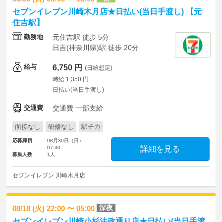
セブンイレブン川崎木月店★日払い(当日手渡し) 【元
住吉駅】
勤務地
元住吉駅 徒歩 5分
日吉(神奈川県)駅 徒歩 20分
給与
6,750 円
(日給想定)
時給 1,350 円
日払い(当日手渡し)
交通費
交通費 一部支給
面接なし
研修なし
駅チカ
応募締切
08月30日（日）
07:30
詳細を見る
募集人数
1人
セブンイレブン 川崎木月店
深夜
08/18 (火) 22:00 〜 05:00
セブンイレブン川崎小杉法政通り店★日払い(当日手渡