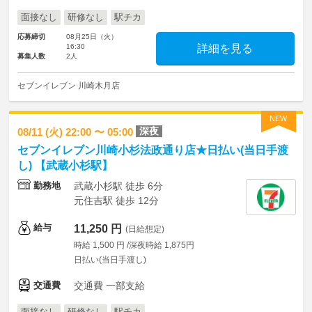
面接なし
研修なし
駅チカ
応募締切
08月25日（火）
16:30
詳細を見る
募集人数
2人
セブンイレブン 川崎木月店
NEW
深夜
08/11 (火) 22:00 〜 05:00
セブンイレブン川崎小杉法政通り店★日払い(当日手渡
し) 【武蔵小杉駅】
勤務地
武蔵小杉駅 徒歩 6分
元住吉駅 徒歩 12分
給与
11,250 円
(日給想定)
時給 1,500 円 /深夜時給 1,875円
日払い(当日手渡し)
交通費
交通費 一部支給