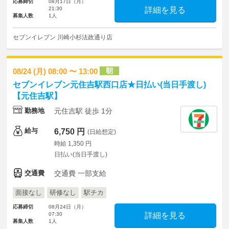
応募締切
08月17日（月）
21:30
詳細を見る
募集人数
1人
セブンイレブン 川崎小杉法政通り店
朝
08/24 (月) 08:00 〜 13:00
セブンイレブン元住吉駅西口店★日払い(当日手渡し)
【元住吉駅】
勤務地
元住吉駅 徒歩 1分
給与
6,750 円
(日給想定)
時給 1,350 円
日払い(当日手渡し)
交通費
交通費 一部支給
面接なし
研修なし
駅チカ
応募締切
08月24日（月）
07:30
詳細を見る
募集人数
1人