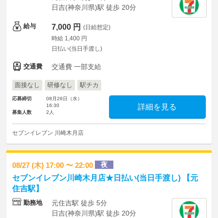
日吉(神奈川県)駅 徒歩 20分
給与
7,000 円
(日給想定)
時給 1,400 円
日払い(当日手渡し)
交通費
交通費 一部支給
面接なし
研修なし
駅チカ
応募締切
08月26日（水）
16:30
詳細を見る
募集人数
2人
セブンイレブン 川崎木月店
夜
08/27 (木) 17:00 〜 22:00
セブンイレブン川崎木月店★日払い(当日手渡し) 【元
住吉駅】
勤務地
元住吉駅 徒歩 5分
日吉(神奈川県)駅 徒歩 20分