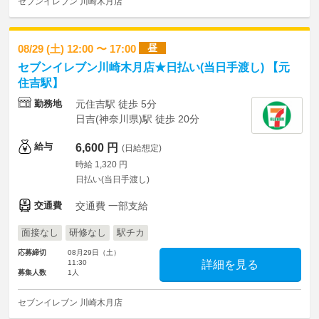
セブンイレブン 川崎木月店
昼
08/29 (土) 12:00 〜 17:00
セブンイレブン川崎木月店★日払い(当日手渡し) 【元
住吉駅】
勤務地
元住吉駅 徒歩 5分
日吉(神奈川県)駅 徒歩 20分
給与
6,600 円
(日給想定)
時給 1,320 円
日払い(当日手渡し)
交通費
交通費 一部支給
面接なし
研修なし
駅チカ
応募締切
08月29日（土）
11:30
詳細を見る
募集人数
1人
セブンイレブン 川崎木月店