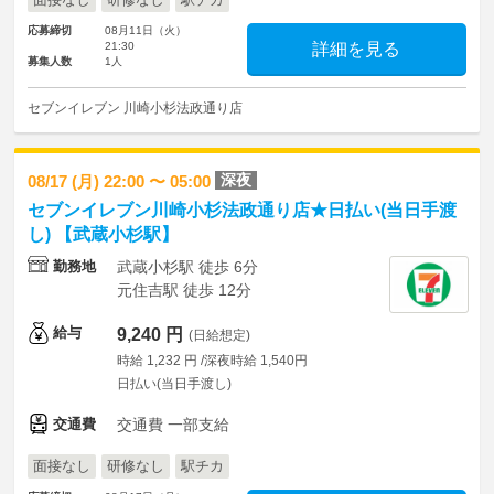
面接なし
研修なし
駅チカ
応募締切
08月11日（火）
21:30
詳細を見る
募集人数
1人
セブンイレブン 川崎小杉法政通り店
深夜
08/17 (月) 22:00 〜 05:00
セブンイレブン川崎小杉法政通り店★日払い(当日手渡
し) 【武蔵小杉駅】
勤務地
武蔵小杉駅 徒歩 6分
元住吉駅 徒歩 12分
給与
9,240 円
(日給想定)
時給 1,232 円 /深夜時給 1,540円
日払い(当日手渡し)
交通費
交通費 一部支給
面接なし
研修なし
駅チカ