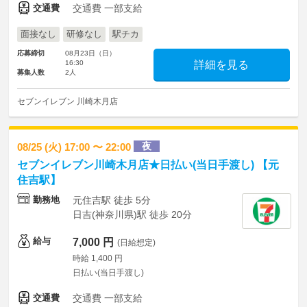
交通費
交通費 一部支給
面接なし
研修なし
駅チカ
応募締切
08月23日（日）
16:30
詳細を見る
募集人数
2人
セブンイレブン 川崎木月店
夜
08/25 (火) 17:00 〜 22:00
セブンイレブン川崎木月店★日払い(当日手渡し) 【元
住吉駅】
勤務地
元住吉駅 徒歩 5分
日吉(神奈川県)駅 徒歩 20分
給与
7,000 円
(日給想定)
時給 1,400 円
日払い(当日手渡し)
交通費
交通費 一部支給