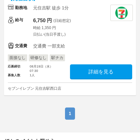
勤務地
元住吉駅 徒歩 1分
給与
6,750 円
(日給想定)
時給 1,350 円
日払い(当日手渡し)
交通費
交通費 一部支給
面接なし
研修なし
駅チカ
応募締切
08月19日（水）
07:30
詳細を見る
募集人数
1人
セブンイレブン 元住吉駅西口店
1