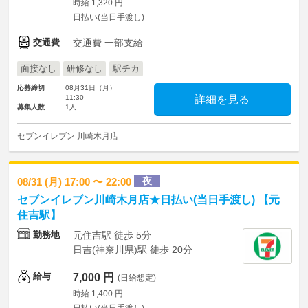
時給 1,320 円
日払い(当日手渡し)
交通費
交通費 一部支給
面接なし
研修なし
駅チカ
応募締切
08月31日（月）
11:30
詳細を見る
募集人数
1人
セブンイレブン 川崎木月店
夜
08/31 (月) 17:00 〜 22:00
セブンイレブン川崎木月店★日払い(当日手渡し) 【元
住吉駅】
勤務地
元住吉駅 徒歩 5分
日吉(神奈川県)駅 徒歩 20分
給与
7,000 円
(日給想定)
時給 1,400 円