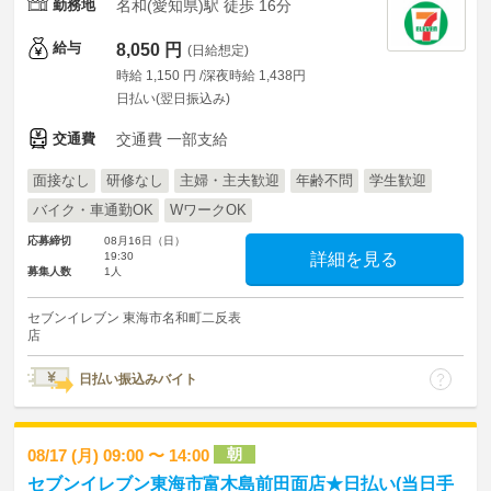
勤務地
名和(愛知県)駅 徒歩 16分
給与
8,050 円
(日給想定)
時給 1,150 円 /深夜時給 1,438円
日払い(翌日振込み)
交通費
交通費 一部支給
面接なし
研修なし
主婦・主夫歓迎
年齢不問
学生歓迎
バイク・車通勤OK
WワークOK
応募締切
08月16日（日）
19:30
詳細を見る
募集人数
1人
セブンイレブン 東海市名和町二反表
店
日払い振込みバイト
朝
08/17 (月) 09:00 〜 14:00
セブンイレブン東海市富木島前田面店★日払い(当日手