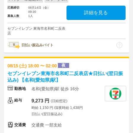
応募締切
08月14日（金）
09:30
詳細を見る
募集人数
1人
セブンイレブン 東海市名和町二反表
店
日払い振込みバイト
夜
08/15 (土) 18:00 〜 02:00
セブンイレブン東海市名和町二反表店★日払い(翌日振
込み) 【名和(愛知県)駅】
勤務地
名和(愛知県)駅 徒歩 16分
給与
9,273 円
(日給想定)
時給 1,150 円 /深夜時給 1,438円
日払い(翌日振込み)
交通費
交通費 一部支給