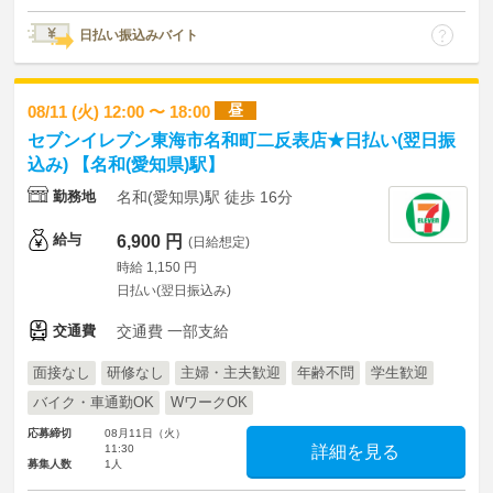
日払い振込みバイト
昼
08/11 (火) 12:00 〜 18:00
セブンイレブン東海市名和町二反表店★日払い(翌日振
込み) 【名和(愛知県)駅】
勤務地
名和(愛知県)駅 徒歩 16分
給与
6,900 円
(日給想定)
時給 1,150 円
日払い(翌日振込み)
交通費
交通費 一部支給
面接なし
研修なし
主婦・主夫歓迎
年齢不問
学生歓迎
バイク・車通勤OK
WワークOK
応募締切
08月11日（火）
11:30
詳細を見る
募集人数
1人