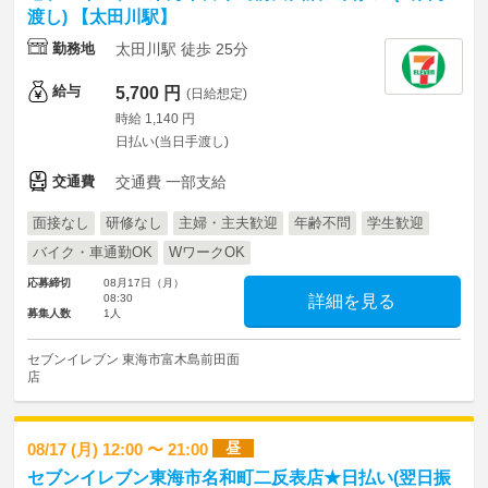
渡し) 【太田川駅】
勤務地
太田川駅 徒歩 25分
給与
5,700 円
(日給想定)
時給 1,140 円
日払い(当日手渡し)
交通費
交通費 一部支給
面接なし
研修なし
主婦・主夫歓迎
年齢不問
学生歓迎
バイク・車通勤OK
WワークOK
応募締切
08月17日（月）
08:30
詳細を見る
募集人数
1人
セブンイレブン 東海市富木島前田面
店
昼
08/17 (月) 12:00 〜 21:00
セブンイレブン東海市名和町二反表店★日払い(翌日振