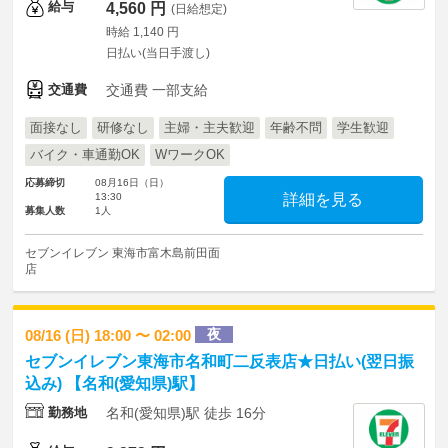
給与
4,560 円
(日給想定)
時給 1,140 円
日払い(当日手渡し)
交通費
交通費 一部支給
面接なし
研修なし
主婦・主夫歓迎
年齢不問
学生歓迎
バイク・車通勤OK
WワークOK
応募締切
08月16日（日）
13:30
詳細を見る
募集人数
1人
セブンイレブン 東海市富木島前田面
店
夜
08/16 (日) 18:00 〜 02:00
セブンイレブン東海市名和町二反表店★日払い(翌日振
込み) 【名和(愛知県)駅】
勤務地
名和(愛知県)駅 徒歩 16分