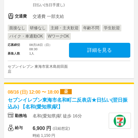
日払い(当日手渡し)
交通費
交通費 一部支給
面接なし
研修なし
主婦・主夫歓迎
年齢不問
学生歓迎
バイク・車通勤OK
WワークOK
応募締切
08月16日（日）
08:30
詳細を見る
募集人数
1人
セブンイレブン 東海市富木島前田面
店
昼
08/16 (日) 12:00 〜 18:00
セブンイレブン東海市名和町二反表店★日払い(翌日振
込み) 【名和(愛知県)駅】
勤務地
名和(愛知県)駅 徒歩 16分
給与
6,900 円
(日給想定)
時給 1,150 円