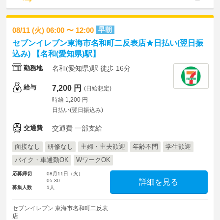
早朝
08/11 (火) 06:00 〜 12:00
セブンイレブン東海市名和町二反表店★日払い(翌日振
込み) 【名和(愛知県)駅】
勤務地
名和(愛知県)駅 徒歩 16分
給与
7,200 円
(日給想定)
時給 1,200 円
日払い(翌日振込み)
交通費
交通費 一部支給
面接なし
研修なし
主婦・主夫歓迎
年齢不問
学生歓迎
バイク・車通勤OK
WワークOK
応募締切
08月11日（火）
05:30
詳細を見る
募集人数
1人
セブンイレブン 東海市名和町二反表
店