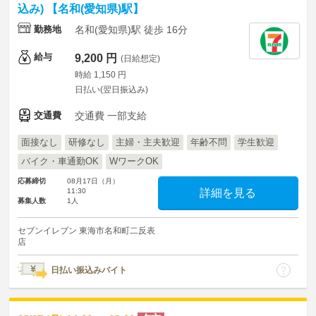
込み) 【名和(愛知県)駅】
勤務地
名和(愛知県)駅 徒歩 16分
給与
9,200 円
(日給想定)
時給 1,150 円
日払い(翌日振込み)
交通費
交通費 一部支給
面接なし
研修なし
主婦・主夫歓迎
年齢不問
学生歓迎
バイク・車通勤OK
WワークOK
応募締切
08月17日（月）
11:30
詳細を見る
募集人数
1人
セブンイレブン 東海市名和町二反表
店
日払い振込みバイト