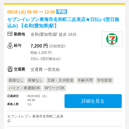
早朝
08/18 (火) 06:00 〜 12:00
セブンイレブン東海市名和町二反表店★日払い(翌日振
込み) 【名和(愛知県)駅】
勤務地
名和(愛知県)駅 徒歩 16分
給与
7,200 円
(日給想定)
時給 1,200 円
日払い(翌日振込み)
交通費
交通費 一部支給
面接なし
研修なし
主婦・主夫歓迎
年齢不問
学生歓迎
バイク・車通勤OK
WワークOK
応募締切
08月18日（火）
05:30
詳細を見る
募集人数
1人
セブンイレブン 東海市名和町二反表
店