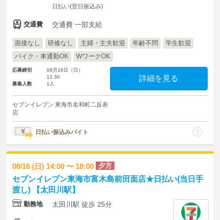
日払い(翌日振込み)
交通費
交通費 一部支給
面接なし
研修なし
主婦・主夫歓迎
年齢不問
学生歓迎
バイク・車通勤OK
WワークOK
応募締切
08月16日（日）
11:30
詳細を見る
募集人数
1人
セブンイレブン 東海市名和町二反表
店
日払い振込みバイト
夕方
08/16 (日) 14:00 〜 18:00
セブンイレブン東海市富木島前田面店★日払い(当日手
渡し) 【太田川駅】
勤務地
太田川駅 徒歩 25分