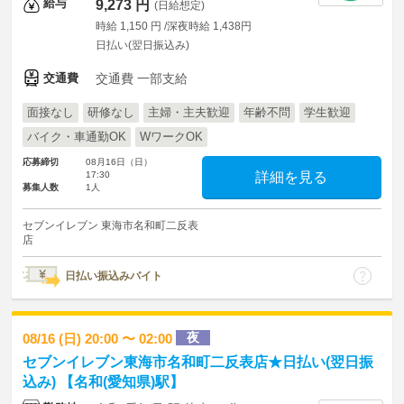
給与
9,273 円
(日給想定)
時給 1,150 円 /深夜時給 1,438円
日払い(翌日振込み)
交通費
交通費 一部支給
面接なし
研修なし
主婦・主夫歓迎
年齢不問
学生歓迎
バイク・車通勤OK
WワークOK
応募締切
08月16日（日）
17:30
詳細を見る
募集人数
1人
セブンイレブン 東海市名和町二反表
店
日払い振込みバイト
夜
08/16 (日) 20:00 〜 02:00
セブンイレブン東海市名和町二反表店★日払い(翌日振
込み) 【名和(愛知県)駅】