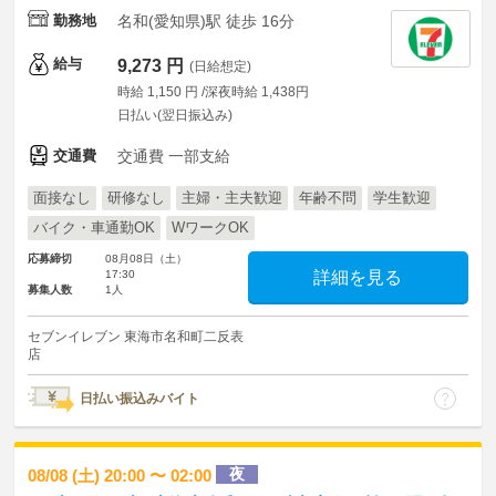
勤務地
名和(愛知県)駅 徒歩 16分
給与
9,273 円
(日給想定)
時給 1,150 円 /深夜時給 1,438円
日払い(翌日振込み)
交通費
交通費 一部支給
面接なし
研修なし
主婦・主夫歓迎
年齢不問
学生歓迎
バイク・車通勤OK
WワークOK
応募締切
08月08日（土）
17:30
詳細を見る
募集人数
1人
セブンイレブン 東海市名和町二反表
店
日払い振込みバイト
夜
08/08 (土) 20:00 〜 02:00