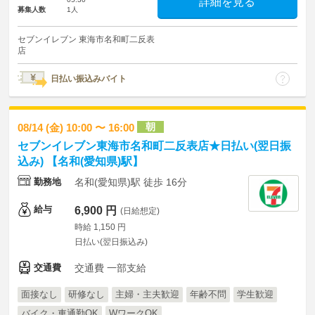
詳細を見る
募集人数
1人
セブンイレブン 東海市名和町二反表
店
日払い振込みバイト
朝
08/14 (金) 10:00 〜 16:00
セブンイレブン東海市名和町二反表店★日払い(翌日振
込み) 【名和(愛知県)駅】
勤務地
名和(愛知県)駅 徒歩 16分
給与
6,900 円
(日給想定)
時給 1,150 円
日払い(翌日振込み)
交通費
交通費 一部支給
面接なし
研修なし
主婦・主夫歓迎
年齢不問
学生歓迎
バイク・車通勤OK
WワークOK