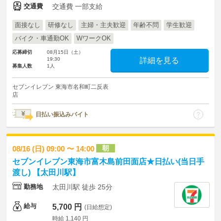
交通費
交通費 一部支給
面接なし
研修なし
主婦・主夫歓迎
年齢不問
学生歓迎
バイク・車通勤OK
WワークOK
応募締切
08月15日（土）
19:30
詳細を見る
募集人数
1人
セブンイレブン 東海市名和町二反表
店
日払い振込みバイト
朝
08/16 (日) 09:00 〜 14:00
セブンイレブン東海市富木島前田面店★日払い(当日手
渡し) 【太田川駅】
勤務地
太田川駅 徒歩 25分
給与
5,700 円
(日給想定)
時給 1,140 円