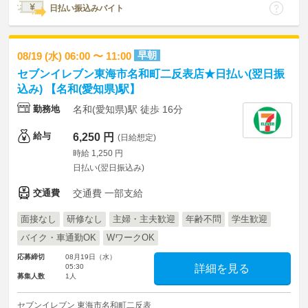
日払い振込みバイト
早朝
08/19 (水) 06:00 〜 11:00
セブンイレブン東海市名和町二反表店★日払い(翌日振
込み) 【名和(愛知県)駅】
勤務地
名和(愛知県)駅 徒歩 16分
給与
6,250 円
(日給想定)
時給 1,250 円
日払い(翌日振込み)
交通費
交通費 一部支給
面接なし
研修なし
主婦・主夫歓迎
年齢不問
学生歓迎
バイク・車通勤OK
WワークOK
応募締切
08月19日（水）
05:30
詳細を見る
募集人数
1人
セブンイレブン 東海市名和町二反表