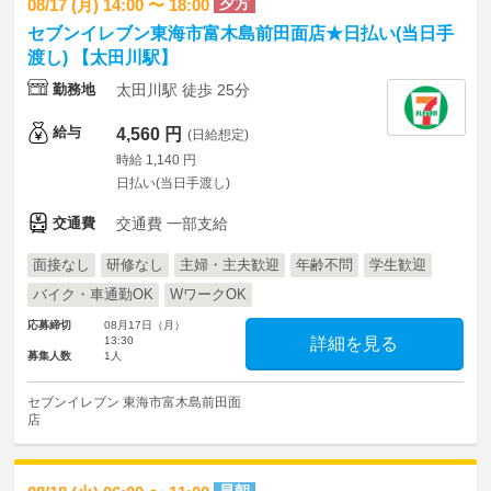
夕方
08/17 (月) 14:00 〜 18:00
セブンイレブン東海市富木島前田面店★日払い(当日手
渡し) 【太田川駅】
勤務地
太田川駅 徒歩 25分
給与
4,560 円
(日給想定)
時給 1,140 円
日払い(当日手渡し)
交通費
交通費 一部支給
面接なし
研修なし
主婦・主夫歓迎
年齢不問
学生歓迎
バイク・車通勤OK
WワークOK
応募締切
08月17日（月）
13:30
詳細を見る
募集人数
1人
セブンイレブン 東海市富木島前田面
店