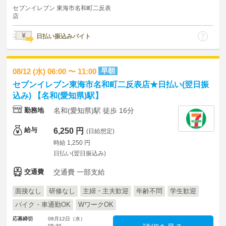
セブンイレブン 東海市名和町二反表
店
日払い振込みバイト
早朝
08/12 (水) 06:00 〜 11:00
セブンイレブン東海市名和町二反表店★日払い(翌日振
込み) 【名和(愛知県)駅】
勤務地
名和(愛知県)駅 徒歩 16分
給与
6,250 円
(日給想定)
時給 1,250 円
日払い(翌日振込み)
交通費
交通費 一部支給
面接なし
研修なし
主婦・主夫歓迎
年齢不問
学生歓迎
バイク・車通勤OK
WワークOK
応募締切
08月12日（水）
05:30