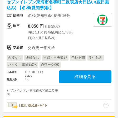
セブンイレブン東海市名和町二反表店★日払い(翌日振
込み) 【名和(愛知県)駅】
勤務地
名和(愛知県)駅 徒歩 16分
給与
8,050 円
(日給想定)
時給 1,150 円 /深夜時給 1,438円
日払い(翌日振込み)
交通費
交通費 一部支給
面接なし
研修なし
主婦・主夫歓迎
年齢不問
学生歓迎
バイク・車通勤OK
WワークOK
応募締切
08月08日（土）
19:30
詳細を見る
募集人数
1人
セブンイレブン 東海市名和町二反表
店
日払い振込みバイト