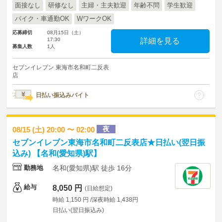
面接なし
研修なし
主婦・主夫歓迎
年齢不問
学生歓迎
バイク・車通勤OK
WワークOK
応募締切
08月15日（土）
17:30
詳細を見る
募集人数
1人
セブンイレブン 東海市名和町二反表
店
日払い振込みバイト
夜
08/15 (土) 20:00 〜 02:00
セブンイレブン東海市名和町二反表店★日払い(翌日振
込み) 【名和(愛知県)駅】
勤務地
名和(愛知県)駅 徒歩 16分
給与
8,050 円
(日給想定)
時給 1,150 円 /深夜時給 1,438円
日払い(翌日振込み)