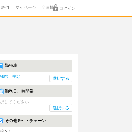
評価
マイページ
会員情報
ログイン
勤務地
知県、宇頭
勤務日、時間帯
択してください
選択する
その他条件・チェーン
接なし