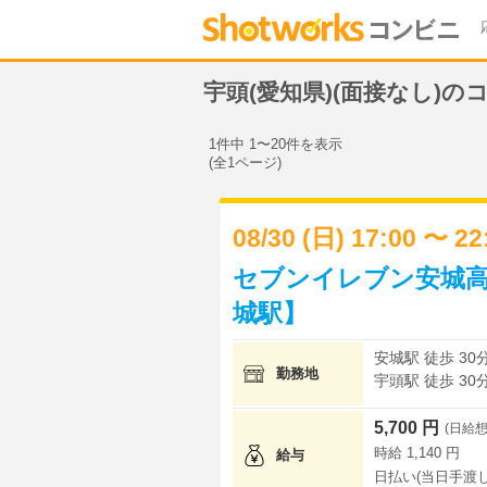
宇頭(愛知県)(面接なし)
1件中 1〜20件を表示
(全1ページ)
08/30 (日) 17:00 〜 2
セブンイレブン安城高
城駅】
安城駅 徒歩 30
勤務地
宇頭駅 徒歩 30
5,700 円
(日給想
時給 1,140 円
給与
日払い(当日手渡し