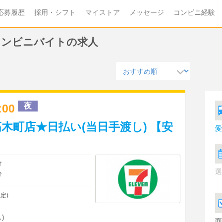
応募履歴
採用・シフト
マイストア
メッセージ
コンビニ経験
のコンビニバイトの求人
夜
2:00
木町店★日払い(当日手渡し) 【安
愛
分
選
分
定)
)
面