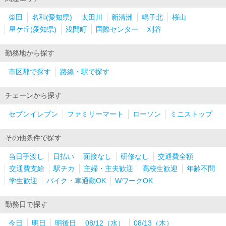
柴田
名和(愛知県)
太田川
新清洲
鳴子北
桜山
星ケ丘(愛知県)
浅間町
国際センター
刈谷
勤務地から探す
市区郡で探す
路線・駅で探す
チェーンから探す
セブンイレブン
ファミリーマート
ローソン
ミニストップ
その他条件で探す
当日手渡し
日払い
面接なし
研修なし
交通費全額
交通費支給
駅チカ
主婦・主夫歓迎
高校生歓迎
年齢不問
学生歓迎
バイク・車通勤OK
WワークOK
勤務日で探す
今日
明日
明後日
08/12（水）
08/13（木）