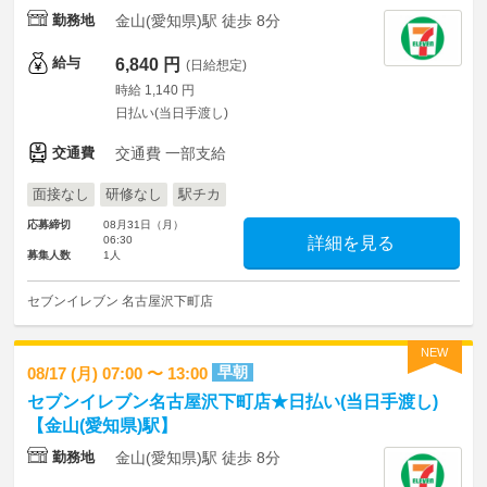
勤務地
金山(愛知県)駅 徒歩 8分
給与
6,840 円
(日給想定)
時給 1,140 円
日払い(当日手渡し)
交通費
交通費 一部支給
面接なし
研修なし
駅チカ
応募締切
08月31日（月）
06:30
詳細を見る
募集人数
1人
セブンイレブン 名古屋沢下町店
NEW
早朝
08/17 (月) 07:00 〜 13:00
セブンイレブン名古屋沢下町店★日払い(当日手渡し)
【金山(愛知県)駅】
勤務地
金山(愛知県)駅 徒歩 8分