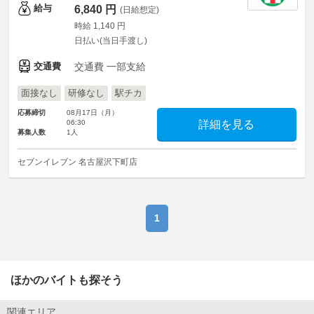
給与
6,840 円
(日給想定)
時給 1,140 円
日払い(当日手渡し)
交通費
交通費 一部支給
面接なし
研修なし
駅チカ
応募締切
08月17日（月）
06:30
詳細を見る
募集人数
1人
セブンイレブン 名古屋沢下町店
1
ほかのバイトも探そう
関連エリア