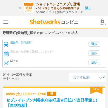
ショットコンビニアプリ登場
開く
バイト探しで使える保存機能つき
Androdアプリを無料でダウンロード
野田新町(愛知県)(駅チカ)のコンビニバイトの求人
愛知県、野田新町
勤務日・時間帯を選択してください
選択
駅チカ
選択
1件中 1〜20件を表示
(全1ページ)
NEW
昼
08/08 (土) 13:00 〜 17:00
セブンイレブン刈谷東刈谷町店★日払い(当日手渡し)
【東刈谷駅】