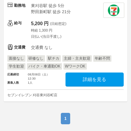
勤務地
東刈谷駅 徒歩 5分
野田新町駅 徒歩 21分
給与
5,200 円
(日給想定)
時給 1,300 円
日払い(当日手渡し)
交通費
交通費 なし
面接なし
研修なし
駅チカ
主婦・主夫歓迎
年齢不問
学生歓迎
バイク・車通勤OK
WワークOK
応募締切
08月08日（土）
12:30
詳細を見る
募集人数
1人
セブンイレブン 刈谷東刈谷町店
1