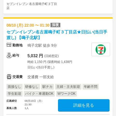
セブンイレブン 名古屋鳴子町３丁目
店
深夜
08/10 (月) 22:00 〜 01:30
セブンイレブン名古屋鳴子町３丁目店★日払い(当日手
渡し) 【鳴子北駅】
勤務地
鳴子北駅 徒歩 9分
給与
5,032 円
(日給想定)
時給 1,150 円 /深夜時給 1,438円
日払い(当日手渡し)
交通費
交通費 一部支給
面接なし
研修なし
駅チカ
主婦・主夫歓迎
年齢不問
学生歓迎
バイク・車通勤OK
WワークOK
応募締切
08月10日（月）
21:30
詳細を見る
募集人数
1人