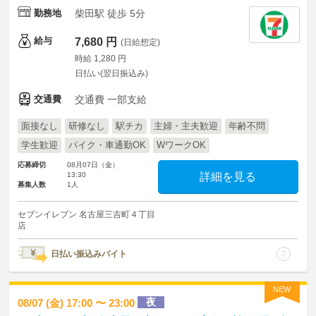
勤務地
柴田駅 徒歩 5分
給与
7,680 円
(日給想定)
時給 1,280 円
日払い(翌日振込み)
交通費
交通費 一部支給
面接なし
研修なし
駅チカ
主婦・主夫歓迎
年齢不問
学生歓迎
バイク・車通勤OK
WワークOK
応募締切
08月07日（金）
13:30
詳細を見る
募集人数
1人
セブンイレブン 名古屋三吉町４丁目
店
日払い振込みバイト
NEW
夜
08/07 (金) 17:00 〜 23:00