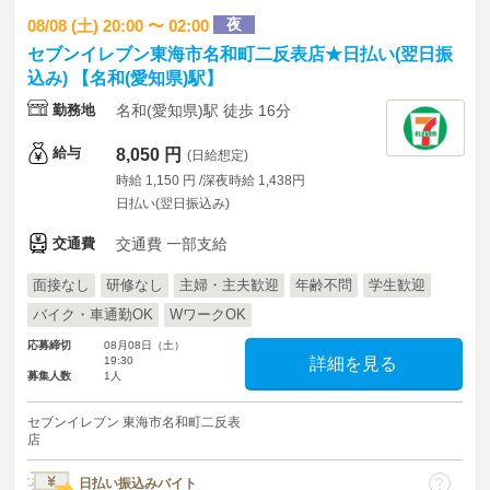
夜
08/08 (土) 20:00 〜 02:00
セブンイレブン東海市名和町二反表店★日払い(翌日振
込み) 【名和(愛知県)駅】
勤務地
名和(愛知県)駅 徒歩 16分
給与
8,050 円
(日給想定)
時給 1,150 円 /深夜時給 1,438円
日払い(翌日振込み)
交通費
交通費 一部支給
面接なし
研修なし
主婦・主夫歓迎
年齢不問
学生歓迎
バイク・車通勤OK
WワークOK
応募締切
08月08日（土）
19:30
詳細を見る
募集人数
1人
セブンイレブン 東海市名和町二反表
店
日払い振込みバイト