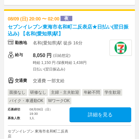
夜
08/09 (日) 20:00 〜 02:00
セブンイレブン東海市名和町二反表店★日払い(翌日振
込み) 【名和(愛知県)駅】
勤務地
名和(愛知県)駅 徒歩 16分
給与
8,050 円
(日給想定)
時給 1,150 円 /深夜時給 1,438円
日払い(翌日振込み)
交通費
交通費 一部支給
面接なし
研修なし
主婦・主夫歓迎
年齢不問
学生歓迎
バイク・車通勤OK
WワークOK
応募締切
08月09日（日）
19:30
詳細を見る
募集人数
1人
セブンイレブン 東海市名和町二反表
店