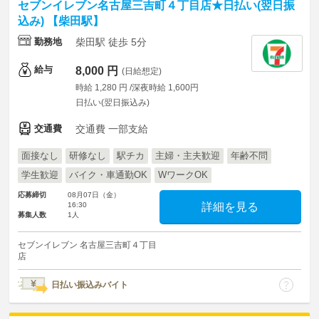
セブンイレブン名古屋三吉町４丁目店★日払い(翌日振
込み) 【柴田駅】
勤務地
柴田駅 徒歩 5分
給与
8,000 円
(日給想定)
時給 1,280 円 /深夜時給 1,600円
日払い(翌日振込み)
交通費
交通費 一部支給
面接なし
研修なし
駅チカ
主婦・主夫歓迎
年齢不問
学生歓迎
バイク・車通勤OK
WワークOK
応募締切
08月07日（金）
16:30
詳細を見る
募集人数
1人
セブンイレブン 名古屋三吉町４丁目
店
日払い振込みバイト