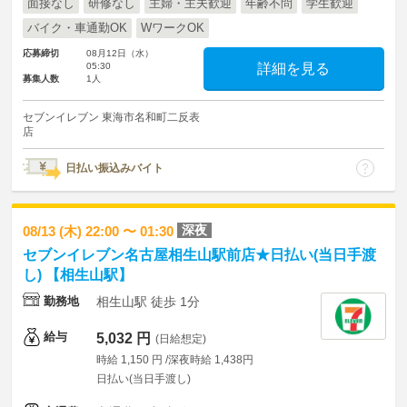
面接なし
研修なし
主婦・主夫歓迎
年齢不問
学生歓迎
バイク・車通勤OK
WワークOK
応募締切
08月12日（水）
05:30
詳細を見る
募集人数
1人
セブンイレブン 東海市名和町二反表
店
日払い振込みバイト
深夜
08/13 (木) 22:00 〜 01:30
セブンイレブン名古屋相生山駅前店★日払い(当日手渡
し) 【相生山駅】
勤務地
相生山駅 徒歩 1分
給与
5,032 円
(日給想定)
時給 1,150 円 /深夜時給 1,438円
日払い(当日手渡し)