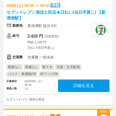
早朝
08/08 (土) 06:00 〜 09:00
セブンイレブン清須土田店★日払い(当日手渡し) 【新
清洲駅】
勤務地
新清洲駅 徒歩 6分
給与
3,420 円
(日給想定)
時給 1,140 円
日払い(当日手渡し)
交通費
交通費 一部支給
面接なし
研修なし
駅チカ
主婦・主夫歓迎
バイク・車通勤OK
WワークOK
応募締切
08月08日（土）
05:30
詳細を見る
募集人数
1人
セブンイレブン 清須土田店
NEW