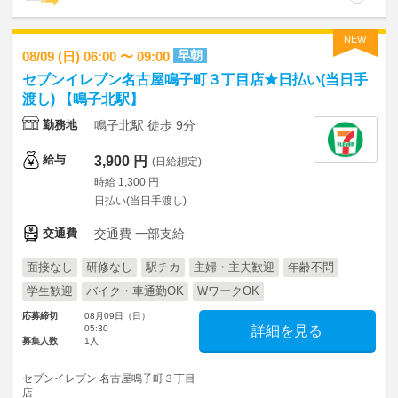
NEW
早朝
08/09 (日) 06:00 〜 09:00
セブンイレブン名古屋鳴子町３丁目店★日払い(当日手
渡し) 【鳴子北駅】
勤務地
鳴子北駅 徒歩 9分
給与
3,900 円
(日給想定)
時給 1,300 円
日払い(当日手渡し)
交通費
交通費 一部支給
面接なし
研修なし
駅チカ
主婦・主夫歓迎
年齢不問
学生歓迎
バイク・車通勤OK
WワークOK
応募締切
08月09日（日）
05:30
詳細を見る
募集人数
1人
セブンイレブン 名古屋鳴子町３丁目
店