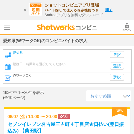
ショットコンビニアプリ登場
開く
バイト探しで使える保存機能つき
Androdアプリを無料でダウンロード
愛知県(WワークOK)のコンビニバイトの求人
愛知県
勤務日・時間帯を選択してください
選択
WワークOK
選択
193件中 1〜20件を表示
(全10ページ)
NEW
夕方
08/07 (金) 14:00 〜 20:00
セブンイレブン名古屋三吉町４丁目店★日払い(翌日振
込み) 【柴田駅】