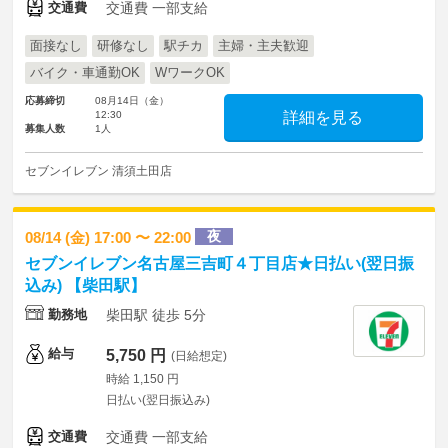
交通費
交通費 一部支給
面接なし
研修なし
駅チカ
主婦・主夫歓迎
バイク・車通勤OK
WワークOK
応募締切
08月14日（金）
12:30
詳細を見る
募集人数
1人
セブンイレブン 清須土田店
夜
08/14 (金) 17:00 〜 22:00
セブンイレブン名古屋三吉町４丁目店★日払い(翌日振
込み) 【柴田駅】
勤務地
柴田駅 徒歩 5分
給与
5,750 円
(日給想定)
時給 1,150 円
日払い(翌日振込み)
交通費
交通費 一部支給