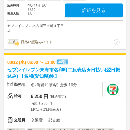
応募締切
08月11日（火）
13:30
詳細を見る
募集人数
1人
セブンイレブン 名古屋三吉町４丁目
店
日払い振込みバイト
早朝
08/12 (水) 06:00 〜 11:00
セブンイレブン東海市名和町二反表店★日払い(翌日振
込み) 【名和(愛知県)駅】
勤務地
名和(愛知県)駅 徒歩 16分
給与
6,250 円
(日給想定)
時給 1,250 円
日払い(翌日振込み)
交通費
交通費 一部支給