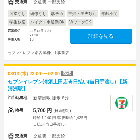
交通費
交通費 一部支給
面接なし
研修なし
駅チカ
主婦・主夫歓迎
年齢不問
学生歓迎
バイク・車通勤OK
WワークOK
応募締切
08月13日（木）
21:30
詳細を見る
募集人数
1人
セブンイレブン 名古屋相生山駅前店
深夜
08/13 (木) 22:00 〜 02:00
セブンイレブン清須土田店★日払い(当日手渡し) 【新
清洲駅】
勤務地
新清洲駅 徒歩 6分
給与
5,700 円
(日給想定)
時給 1,140 円 /深夜時給 1,425円
日払い(当日手渡し)
交通費
交通費 一部支給