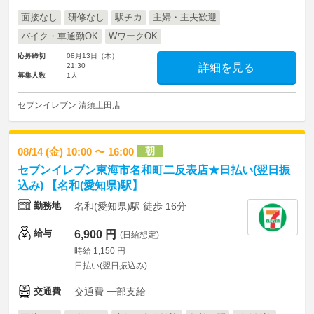
面接なし
研修なし
駅チカ
主婦・主夫歓迎
バイク・車通勤OK
WワークOK
応募締切
08月13日（木）
21:30
詳細を見る
募集人数
1人
セブンイレブン 清須土田店
朝
08/14 (金) 10:00 〜 16:00
セブンイレブン東海市名和町二反表店★日払い(翌日振
込み) 【名和(愛知県)駅】
勤務地
名和(愛知県)駅 徒歩 16分
給与
6,900 円
(日給想定)
時給 1,150 円
日払い(翌日振込み)
交通費
交通費 一部支給