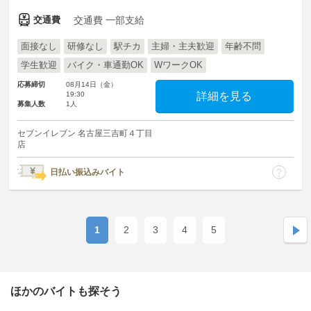
交通費
交通費 一部支給
面接なし
研修なし
駅チカ
主婦・主夫歓迎
年齢不問
学生歓迎
バイク・車通勤OK
WワークOK
応募締切
08月14日（金）
19:30
詳細を見る
募集人数
1人
セブンイレブン 名古屋三吉町４丁目
店
日払い振込みバイト
1
2
3
4
5
ほかのバイトも探そう