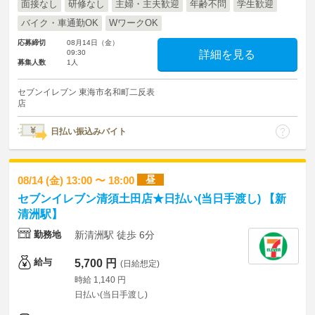
面接なし
研修なし
主婦・主夫歓迎
年齢不問
学生歓迎
バイク・車通勤OK
WワークOK
応募締切
08月14日（金）
09:30
詳細を見る
募集人数
1人
セブンイレブン 東海市名和町二反表
店
日払い振込みバイト
昼
08/14 (金) 13:00 〜 18:00
セブンイレブン清須土田店★日払い(当日手渡し) 【新
清洲駅】
勤務地
新清洲駅 徒歩 6分
給与
5,700 円
(日給想定)
時給 1,140 円
日払い(当日手渡し)