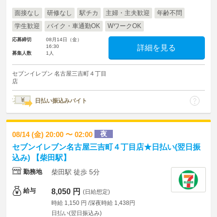
面接なし
研修なし
駅チカ
主婦・主夫歓迎
年齢不問
学生歓迎
バイク・車通勤OK
WワークOK
応募締切
08月14日（金）
16:30
詳細を見る
募集人数
1人
セブンイレブン 名古屋三吉町４丁目
店
日払い振込みバイト
夜
08/14 (金) 20:00 〜 02:00
セブンイレブン名古屋三吉町４丁目店★日払い(翌日振
込み) 【柴田駅】
勤務地
柴田駅 徒歩 5分
給与
8,050 円
(日給想定)
時給 1,150 円 /深夜時給 1,438円
日払い(翌日振込み)