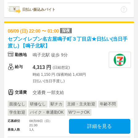
日払い振込みバイト
深夜
08/09 (日) 22:00 〜 01:00
セブンイレブン名古屋鳴子町３丁目店★日払い(当日手
渡し) 【鳴子北駅】
勤務地
鳴子北駅 徒歩 9分
給与
4,313 円
(日給想定)
時給 1,150 円 /深夜時給 1,438円
日払い(当日手渡し)
交通費
交通費 一部支給
面接なし
研修なし
駅チカ
主婦・主夫歓迎
年齢不問
学生歓迎
バイク・車通勤OK
WワークOK
応募締切
08月09日（日）
21:30
詳細を見る
募集人数
1人