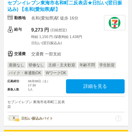
セブンイレブン東海市名和町二反表店★日払い(翌日振
込み) 【名和(愛知県)駅】
勤務地
名和(愛知県)駅 徒歩 16分
給与
9,273 円
(日給想定)
時給 1,150 円 /深夜時給 1,438円
日払い(翌日振込み)
交通費
交通費 一部支給
面接なし
研修なし
主婦・主夫歓迎
年齢不問
学生歓迎
バイク・車通勤OK
WワークOK
応募締切
08月08日（土）
17:30
詳細を見る
募集人数
1人
セブンイレブン 東海市名和町二反表
店
日払い振込みバイト