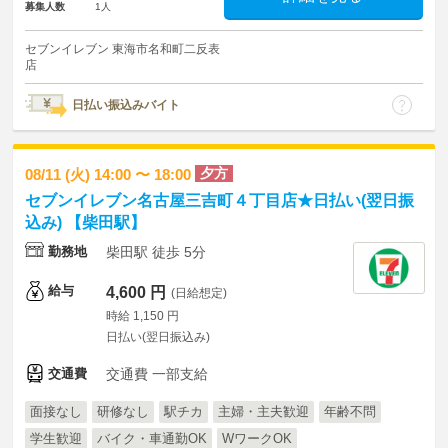
募集人数
1人
セブンイレブン 東海市名和町二反表
店
日払い振込みバイト
夕方
08/11 (火) 14:00 〜 18:00
セブンイレブン名古屋三吉町４丁目店★日払い(翌日振
込み) 【柴田駅】
勤務地
柴田駅 徒歩 5分
給与
4,600 円
(日給想定)
時給 1,150 円
日払い(翌日振込み)
交通費
交通費 一部支給
面接なし
研修なし
駅チカ
主婦・主夫歓迎
年齢不問
学生歓迎
バイク・車通勤OK
WワークOK