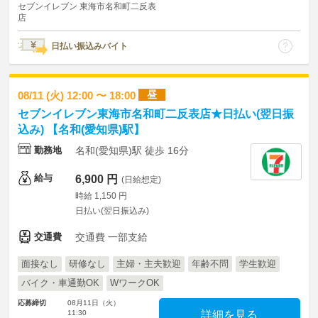
セブンイレブン 東海市名和町二反表
店
日払い振込みバイト
昼
08/11 (火) 12:00 〜 18:00
セブンイレブン東海市名和町二反表店★日払い(翌日振
込み) 【名和(愛知県)駅】
勤務地
名和(愛知県)駅 徒歩 16分
給与
6,900 円
(日給想定)
時給 1,150 円
日払い(翌日振込み)
交通費
交通費 一部支給
面接なし
研修なし
主婦・主夫歓迎
年齢不問
学生歓迎
バイク・車通勤OK
WワークOK
応募締切
08月11日（火）
11:30
詳細を見る