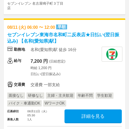
セブンイレブン 名古屋鳴子町３丁目
店
早朝
08/11 (火) 06:00 〜 12:00
セブンイレブン東海市名和町二反表店★日払い(翌日振
込み) 【名和(愛知県)駅】
勤務地
名和(愛知県)駅 徒歩 16分
給与
7,200 円
(日給想定)
時給 1,200 円
日払い(翌日振込み)
交通費
交通費 一部支給
面接なし
研修なし
主婦・主夫歓迎
年齢不問
学生歓迎
バイク・車通勤OK
WワークOK
応募締切
08月11日（火）
05:30
詳細を見る
募集人数
1人