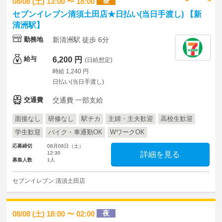
昼
08/08 (土) 13:00 〜 18:00
セブンイレブン清須土田店★日払い(当日手渡し) 【新
清洲駅】
勤務地
新清洲駅 徒歩 6分
給与
6,200 円
(日給想定)
時給 1,240 円
日払い(当日手渡し)
交通費
交通費 一部支給
面接なし
研修なし
駅チカ
主婦・主夫歓迎
高校生歓迎
学生歓迎
バイク・車通勤OK
WワークOK
応募締切
08月08日（土）
12:30
詳細を見る
募集人数
1人
セブンイレブン 清須土田店
夜
08/08 (土) 18:00 〜 02:00