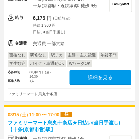
十条(京都府・近鉄線)駅 徒歩 9分
給与
6,175 円
(日給想定)
時給 1,300 円
日払い(当日手渡し)
交通費
交通費 一部支給
面接なし
研修なし
駅チカ
主婦・主夫歓迎
年齢不問
学生歓迎
バイク・車通勤OK
WワークOK
応募締切
08月07日（金）
16:30
詳細を見る
募集人数
1人
ファミリーマート 烏丸十条店
昼
08/15 (土) 11:00 〜 17:00
ファミリーマート烏丸十条店★日払い(当日手渡し)
【十条(京都市営)駅】
勤務地
十条(京都市営)駅 徒歩 1分