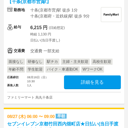
【十条(京都市営)駅】
勤務地
十条(京都市営)駅 徒歩 1分
十条(京都府・近鉄線)駅 徒歩 9分
給与
6,215 円
(日給想定)
時給 1,130 円
日払い(当日手渡し)
交通費
交通費 一部支給
面接なし
研修なし
駅チカ
主婦・主夫歓迎
高校生歓迎
年齢不問
学生歓迎
バイク・車通勤OK
WワークOK
応募締切
08月16日（日）
10:30
詳細を見る
募集人数
1人
ファミリーマート 烏丸十条店
早朝
08/27 (木) 06:00 〜 09:00
セブンイレブン京都竹田西内畑町店★日払い(当日手渡