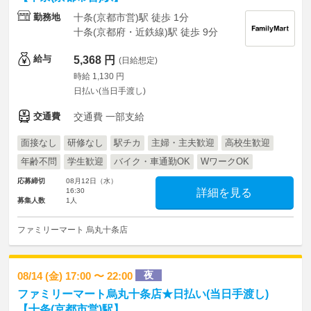
勤務地
十条(京都市営)駅 徒歩 1分
十条(京都府・近鉄線)駅 徒歩 9分
給与
5,368 円
(日給想定)
時給 1,130 円
日払い(当日手渡し)
交通費
交通費 一部支給
面接なし
研修なし
駅チカ
主婦・主夫歓迎
高校生歓迎
年齢不問
学生歓迎
バイク・車通勤OK
WワークOK
応募締切
08月12日（水）
16:30
詳細を見る
募集人数
1人
ファミリーマート 烏丸十条店
夜
08/14 (金) 17:00 〜 22:00
ファミリーマート烏丸十条店★日払い(当日手渡し)
【十条(京都市営)駅】