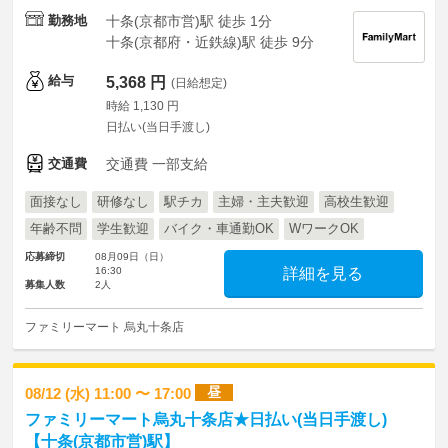
勤務地
十条(京都市営)駅 徒歩 1分
十条(京都府・近鉄線)駅 徒歩 9分
給与
5,368 円
(日給想定)
時給 1,130 円
日払い(当日手渡し)
交通費
交通費 一部支給
面接なし
研修なし
駅チカ
主婦・主夫歓迎
高校生歓迎
年齢不問
学生歓迎
バイク・車通勤OK
WワークOK
応募締切
08月09日（日）
16:30
詳細を見る
募集人数
2人
ファミリーマート 烏丸十条店
昼
08/12 (水) 11:00 〜 17:00
ファミリーマート烏丸十条店★日払い(当日手渡し)
【十条(京都市営)駅】