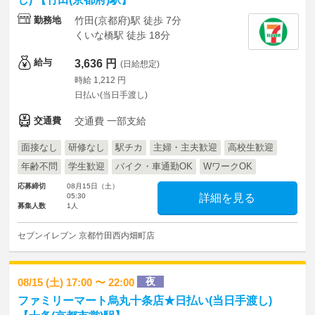
勤務地
竹田(京都府)駅 徒歩 7分
くいな橋駅 徒歩 18分
給与
3,636 円
(日給想定)
時給 1,212 円
日払い(当日手渡し)
交通費
交通費 一部支給
面接なし
研修なし
駅チカ
主婦・主夫歓迎
高校生歓迎
年齢不問
学生歓迎
バイク・車通勤OK
WワークOK
応募締切
08月15日（土）
05:30
詳細を見る
募集人数
1人
セブンイレブン 京都竹田西内畑町店
夜
08/15 (土) 17:00 〜 22:00
ファミリーマート烏丸十条店★日払い(当日手渡し)