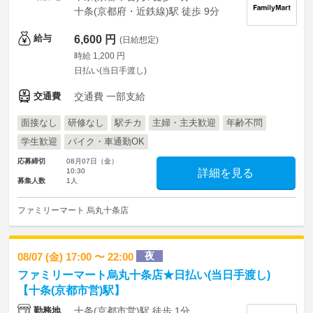
十条(京都府・近鉄線)駅 徒歩 9分
給与
6,600 円
(日給想定)
時給 1,200 円
日払い(当日手渡し)
交通費
交通費 一部支給
面接なし
研修なし
駅チカ
主婦・主夫歓迎
年齢不問
学生歓迎
バイク・車通勤OK
応募締切
08月07日（金）
10:30
詳細を見る
募集人数
1人
ファミリーマート 烏丸十条店
夜
08/07 (金) 17:00 〜 22:00
ファミリーマート烏丸十条店★日払い(当日手渡し)
【十条(京都市営)駅】
勤務地
十条(京都市営)駅 徒歩 1分