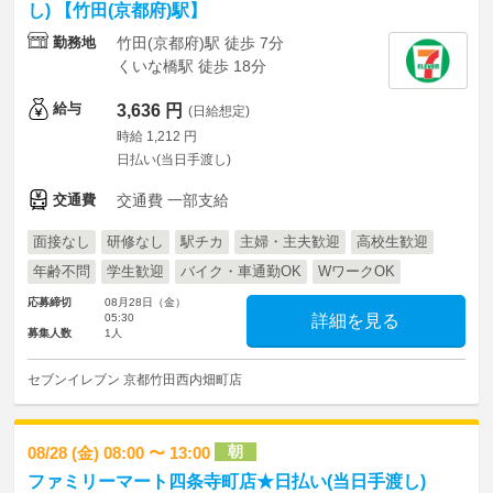
し) 【竹田(京都府)駅】
勤務地
竹田(京都府)駅 徒歩 7分
くいな橋駅 徒歩 18分
給与
3,636 円
(日給想定)
時給 1,212 円
日払い(当日手渡し)
交通費
交通費 一部支給
面接なし
研修なし
駅チカ
主婦・主夫歓迎
高校生歓迎
年齢不問
学生歓迎
バイク・車通勤OK
WワークOK
応募締切
08月28日（金）
05:30
詳細を見る
募集人数
1人
セブンイレブン 京都竹田西内畑町店
朝
08/28 (金) 08:00 〜 13:00
ファミリーマート四条寺町店★日払い(当日手渡し)