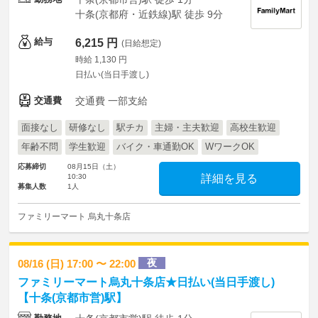
十条(京都府・近鉄線)駅 徒歩 9分
給与
6,215 円
(日給想定)
時給 1,130 円
日払い(当日手渡し)
交通費
交通費 一部支給
面接なし
研修なし
駅チカ
主婦・主夫歓迎
高校生歓迎
年齢不問
学生歓迎
バイク・車通勤OK
WワークOK
応募締切
08月15日（土）
10:30
詳細を見る
募集人数
1人
ファミリーマート 烏丸十条店
夜
08/16 (日) 17:00 〜 22:00
ファミリーマート烏丸十条店★日払い(当日手渡し)
【十条(京都市営)駅】