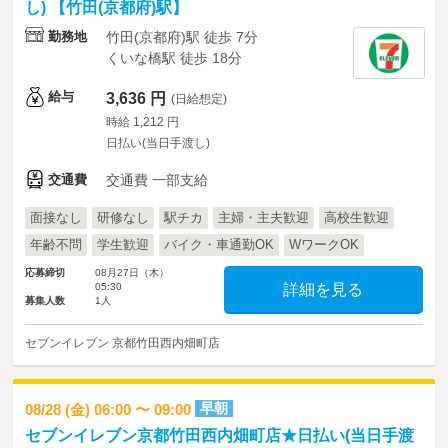
し) 【竹田(京都府)駅】
勤務地
竹田(京都府)駅 徒歩 7分
くいな橋駅 徒歩 18分
給与
3,636 円
(日給想定)
時給 1,212 円
日払い(当日手渡し)
交通費
交通費 一部支給
面接なし
研修なし
駅チカ
主婦・主夫歓迎
高校生歓迎
年齢不問
学生歓迎
バイク・車通勤OK
WワークOK
応募締切
08月27日（木）
05:30
詳細を見る
募集人数
1人
セブンイレブン 京都竹田西内畑町店
早朝
08/28 (金) 06:00 〜 09:00
セブンイレブン京都竹田西内畑町店★日払い(当日手渡