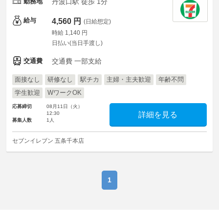
勤務地
丹波口駅 徒歩 1分
給与
4,560 円
(日給想定)
時給 1,140 円
日払い(当日手渡し)
交通費
交通費 一部支給
面接なし
研修なし
駅チカ
主婦・主夫歓迎
年齢不問
学生歓迎
WワークOK
応募締切
08月11日（火）
12:30
詳細を見る
募集人数
1人
セブンイレブン 五条千本店
1