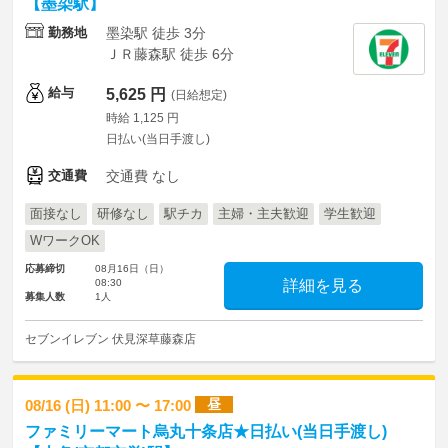
【墨染駅】
勤務地
墨染駅 徒歩 3分
ＪＲ藤森駅 徒歩 6分
給与
5,625 円
(日給想定)
時給 1,125 円
日払い(当日手渡し)
交通費
交通費 なし
面接なし
研修なし
駅チカ
主婦・主夫歓迎
学生歓迎
WワークOK
応募締切
08月16日（日）
08:30
詳細を見る
募集人数
1人
セブンイレブン 伏見深草藤森店
昼
08/16 (日) 11:00 〜 17:00
ファミリーマート烏丸十条店★日払い(当日手渡し)