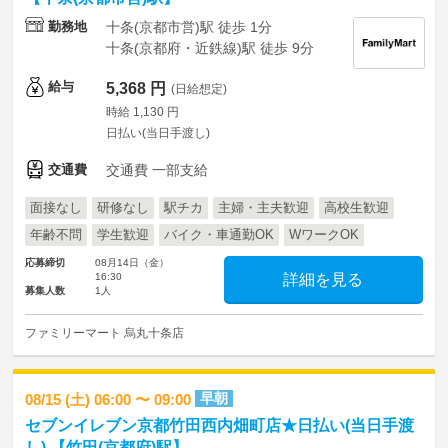
勤務地
十条(京都市営)駅 徒歩 1分
十条(京都府・近鉄線)駅 徒歩 9分
給与
5,368 円
(日給想定)
時給 1,130 円
日払い(当日手渡し)
交通費
交通費 一部支給
面接なし
研修なし
駅チカ
主婦・主夫歓迎
高校生歓迎
年齢不問
学生歓迎
バイク・車通勤OK
WワークOK
応募締切
08月14日（金）
16:30
詳細を見る
募集人数
1人
ファミリーマート 烏丸十条店
早朝
08/15 (土) 06:00 〜 09:00
セブンイレブン京都竹田西内畑町店★日払い(当日手渡
し) 【竹田(京都府)駅】