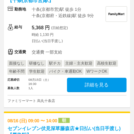
【十条(京都市営)駅】
勤務地
十条(京都市営)駅 徒歩 1分
十条(京都府・近鉄線)駅 徒歩 9分
給与
5,368 円
(日給想定)
時給 1,130 円
日払い(当日手渡し)
交通費
交通費 一部支給
面接なし
研修なし
駅チカ
主婦・主夫歓迎
高校生歓迎
年齢不問
学生歓迎
バイク・車通勤OK
WワークOK
応募締切
08月15日（土）
16:30
詳細を見る
募集人数
1人
ファミリーマート 烏丸十条店
朝
08/16 (日) 09:00 〜 14:00
セブンイレブン伏見深草藤森店★日払い(当日手渡し)