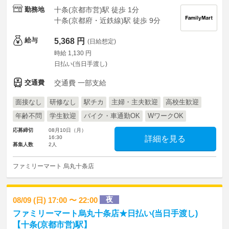
勤務地
十条(京都市営)駅 徒歩 1分
十条(京都府・近鉄線)駅 徒歩 9分
給与
5,368 円
(日給想定)
時給 1,130 円
日払い(当日手渡し)
交通費
交通費 一部支給
面接なし
研修なし
駅チカ
主婦・主夫歓迎
高校生歓迎
年齢不問
学生歓迎
バイク・車通勤OK
WワークOK
応募締切
08月10日（月）
16:30
詳細を見る
募集人数
2人
ファミリーマート 烏丸十条店
夜
08/09 (日) 17:00 〜 22:00
ファミリーマート烏丸十条店★日払い(当日手渡し)
【十条(京都市営)駅】