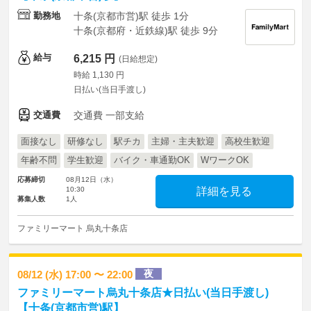
勤務地
十条(京都市営)駅 徒歩 1分
十条(京都府・近鉄線)駅 徒歩 9分
給与
6,215 円
(日給想定)
時給 1,130 円
日払い(当日手渡し)
交通費
交通費 一部支給
面接なし
研修なし
駅チカ
主婦・主夫歓迎
高校生歓迎
年齢不問
学生歓迎
バイク・車通勤OK
WワークOK
応募締切
08月12日（水）
10:30
詳細を見る
募集人数
1人
ファミリーマート 烏丸十条店
夜
08/12 (水) 17:00 〜 22:00
ファミリーマート烏丸十条店★日払い(当日手渡し)
【十条(京都市営)駅】