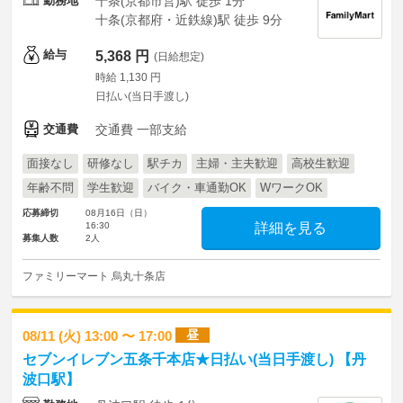
勤務地
十条(京都市営)駅 徒歩 1分
十条(京都府・近鉄線)駅 徒歩 9分
給与
5,368 円
(日給想定)
時給 1,130 円
日払い(当日手渡し)
交通費
交通費 一部支給
面接なし
研修なし
駅チカ
主婦・主夫歓迎
高校生歓迎
年齢不問
学生歓迎
バイク・車通勤OK
WワークOK
応募締切
08月16日（日）
16:30
詳細を見る
募集人数
2人
ファミリーマート 烏丸十条店
昼
08/11 (火) 13:00 〜 17:00
セブンイレブン五条千本店★日払い(当日手渡し) 【丹
波口駅】