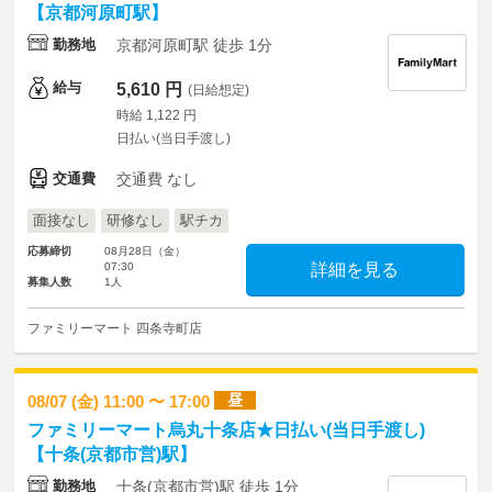
【京都河原町駅】
勤務地
京都河原町駅 徒歩 1分
給与
5,610 円
(日給想定)
時給 1,122 円
日払い(当日手渡し)
交通費
交通費 なし
面接なし
研修なし
駅チカ
応募締切
08月28日（金）
07:30
詳細を見る
募集人数
1人
ファミリーマート 四条寺町店
昼
08/07 (金) 11:00 〜 17:00
ファミリーマート烏丸十条店★日払い(当日手渡し)
【十条(京都市営)駅】
勤務地
十条(京都市営)駅 徒歩 1分