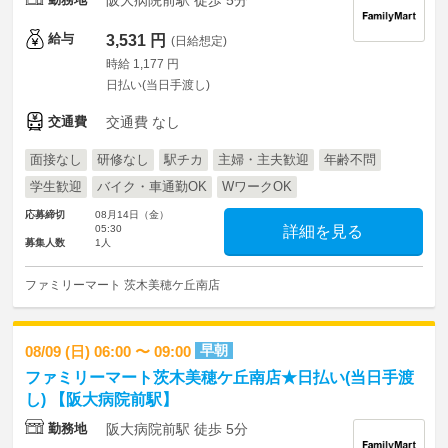
阪大病院前駅 徒歩 5分
給与
3,531 円
(日給想定)
時給 1,177 円
日払い(当日手渡し)
交通費
交通費 なし
面接なし
研修なし
駅チカ
主婦・主夫歓迎
年齢不問
学生歓迎
バイク・車通勤OK
WワークOK
応募締切
08月14日（金）
05:30
詳細を見る
募集人数
1人
ファミリーマート 茨木美穂ケ丘南店
早朝
08/09 (日) 06:00 〜 09:00
ファミリーマート茨木美穂ケ丘南店★日払い(当日手渡
し) 【阪大病院前駅】
勤務地
阪大病院前駅 徒歩 5分