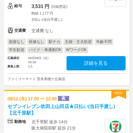
給与
3,531 円
(日給想定)
時給 1,177 円
日払い(当日手渡し)
交通費
交通費 なし
面接なし
研修なし
駅チカ
主婦・主夫歓迎
年齢不問
学生歓迎
バイク・車通勤OK
WワークOK
応募締切
08月09日（日）
05:30
詳細を見る
募集人数
1人
ファミリーマート 茨木美穂ケ丘南店
NEW
夜
08/12 (水) 17:00 〜 22:00
セブンイレブン吹田上山田店★日払い(当日手渡し)
【北千里駅】
勤務地
北千里駅 徒歩 14分
阪大病院前駅 徒歩 21分