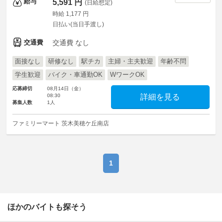
給与
5,591 円
(日給想定)
時給 1,177 円
日払い(当日手渡し)
交通費
交通費 なし
面接なし
研修なし
駅チカ
主婦・主夫歓迎
年齢不問
学生歓迎
バイク・車通勤OK
WワークOK
応募締切
08月14日（金）
08:30
詳細を見る
募集人数
1人
ファミリーマート 茨木美穂ケ丘南店
1
ほかのバイトも探そう