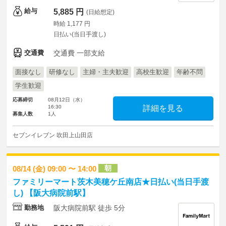
給与
5,885 円
(日給想定)
時給 1,177 円
日払い(当日手渡し)
交通費
交通費 一部支給
面接なし
研修なし
主婦・主夫歓迎
高校生歓迎
年齢不問
学生歓迎
応募締切
08月12日（水）
16:30
詳細を見る
募集人数
1人
セブンイレブン 吹田上山田店
朝
08/14 (金) 09:00 〜 14:00
ファミリーマート茨木美穂ケ丘南店★日払い(当日手渡
し) 【阪大病院前駅】
勤務地
阪大病院前駅 徒歩 5分