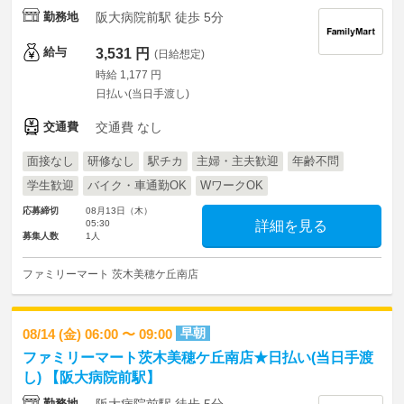
勤務地
阪大病院前駅 徒歩 5分
給与
3,531 円
(日給想定)
時給 1,177 円
日払い(当日手渡し)
交通費
交通費 なし
面接なし
研修なし
駅チカ
主婦・主夫歓迎
年齢不問
学生歓迎
バイク・車通勤OK
WワークOK
応募締切
08月13日（木）
05:30
詳細を見る
募集人数
1人
ファミリーマート 茨木美穂ケ丘南店
早朝
08/14 (金) 06:00 〜 09:00
ファミリーマート茨木美穂ケ丘南店★日払い(当日手渡
し) 【阪大病院前駅】
勤務地