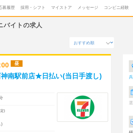
応募履歴
採用・シフト
マイストア
メッセージ
コンビニ経験
ビニバイトの求人
昼
7:00
神南駅前店★日払い(当日手渡し)
兵
分
選
定)
)
研