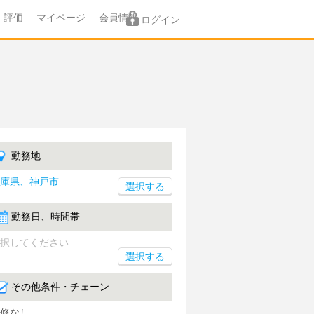
評価
マイページ
会員情報
ログイン
勤務地
庫県、神戸市
勤務日、時間帯
択してください
選択する
その他条件・チェーン
修なし