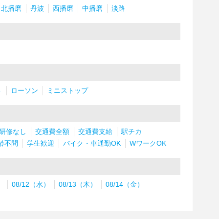
北播磨
丹波
西播磨
中播磨
淡路
ト
ローソン
ミニストップ
研修なし
交通費全額
交通費支給
駅チカ
齢不問
学生歓迎
バイク・車通勤OK
WワークOK
）
08/12（水）
08/13（木）
08/14（金）