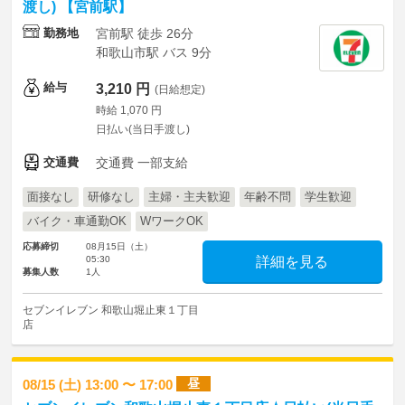
渡し) 【宮前駅】
勤務地
宮前駅 徒歩 26分
和歌山市駅 バス 9分
給与
3,210 円
(日給想定)
時給 1,070 円
日払い(当日手渡し)
交通費
交通費 一部支給
面接なし
研修なし
主婦・主夫歓迎
年齢不問
学生歓迎
バイク・車通勤OK
WワークOK
応募締切
08月15日（土）
05:30
詳細を見る
募集人数
1人
セブンイレブン 和歌山堀止東１丁目
店
昼
08/15 (土) 13:00 〜 17:00