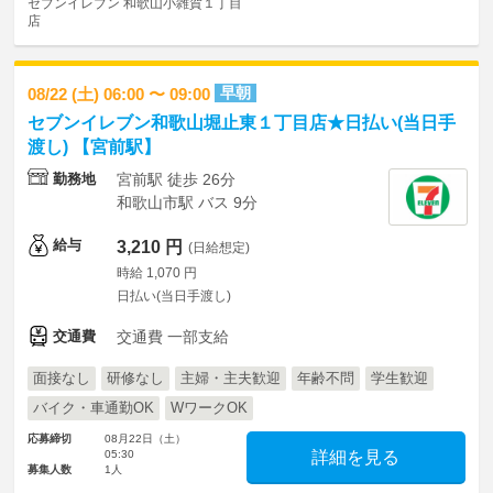
セブンイレブン 和歌山小雑賀１丁目
店
早朝
08/22 (土) 06:00 〜 09:00
セブンイレブン和歌山堀止東１丁目店★日払い(当日手
渡し) 【宮前駅】
勤務地
宮前駅 徒歩 26分
和歌山市駅 バス 9分
給与
3,210 円
(日給想定)
時給 1,070 円
日払い(当日手渡し)
交通費
交通費 一部支給
面接なし
研修なし
主婦・主夫歓迎
年齢不問
学生歓迎
バイク・車通勤OK
WワークOK
応募締切
08月22日（土）
05:30
詳細を見る
募集人数
1人