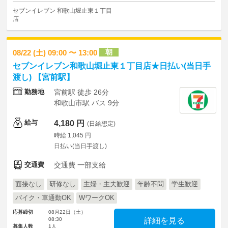
セブンイレブン 和歌山堀止東１丁目
店
朝
08/22 (土) 09:00 〜 13:00
セブンイレブン和歌山堀止東１丁目店★日払い(当日手
渡し) 【宮前駅】
勤務地
宮前駅 徒歩 26分
和歌山市駅 バス 9分
給与
4,180 円
(日給想定)
時給 1,045 円
日払い(当日手渡し)
交通費
交通費 一部支給
面接なし
研修なし
主婦・主夫歓迎
年齢不問
学生歓迎
バイク・車通勤OK
WワークOK
応募締切
08月22日（土）
08:30
詳細を見る
募集人数
1人