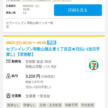
応募締切
08月22日（土）
16:30
詳細を見る
募集人数
1人
セブンイレブン 和歌山南インター前
店
早朝
08/23 (日) 06:00 〜 09:00
セブンイレブン和歌山堀止東１丁目店★日払い(当日手
渡し) 【宮前駅】
勤務地
宮前駅 徒歩 26分
和歌山市駅 バス 9分
給与
3,210 円
(日給想定)
時給 1,070 円
日払い(当日手渡し)
交通費
交通費 一部支給
面接なし
研修なし
主婦・主夫歓迎
年齢不問
学生歓迎