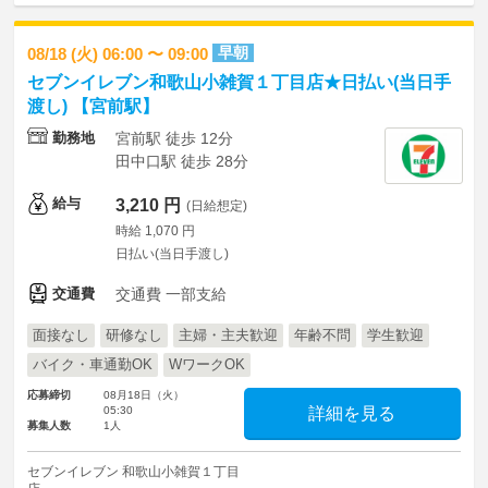
早朝
08/18 (火) 06:00 〜 09:00
セブンイレブン和歌山小雑賀１丁目店★日払い(当日手
渡し) 【宮前駅】
勤務地
宮前駅 徒歩 12分
田中口駅 徒歩 28分
給与
3,210 円
(日給想定)
時給 1,070 円
日払い(当日手渡し)
交通費
交通費 一部支給
面接なし
研修なし
主婦・主夫歓迎
年齢不問
学生歓迎
バイク・車通勤OK
WワークOK
応募締切
08月18日（火）
05:30
詳細を見る
募集人数
1人
セブンイレブン 和歌山小雑賀１丁目