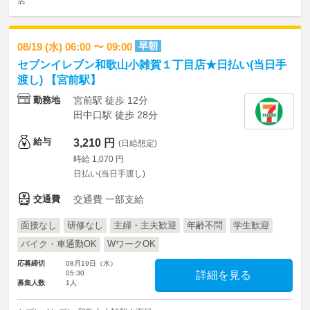
店
早朝
08/19 (水) 06:00 〜 09:00
セブンイレブン和歌山小雑賀１丁目店★日払い(当日手
渡し) 【宮前駅】
勤務地
宮前駅 徒歩 12分
田中口駅 徒歩 28分
給与
3,210 円
(日給想定)
時給 1,070 円
日払い(当日手渡し)
交通費
交通費 一部支給
面接なし
研修なし
主婦・主夫歓迎
年齢不問
学生歓迎
バイク・車通勤OK
WワークOK
応募締切
08月19日（水）
05:30
詳細を見る
募集人数
1人