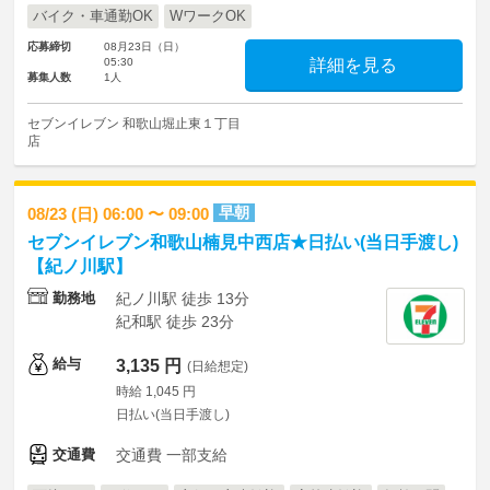
バイク・車通勤OK
WワークOK
応募締切
08月23日（日）
05:30
詳細を見る
募集人数
1人
セブンイレブン 和歌山堀止東１丁目
店
早朝
08/23 (日) 06:00 〜 09:00
セブンイレブン和歌山楠見中西店★日払い(当日手渡し)
【紀ノ川駅】
勤務地
紀ノ川駅 徒歩 13分
紀和駅 徒歩 23分
給与
3,135 円
(日給想定)
時給 1,045 円
日払い(当日手渡し)
交通費
交通費 一部支給