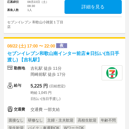
応募締切
08月22日（土）
08:30
詳細を見る
募集人数
1人
セブンイレブン 和歌山小雑賀１丁目
店
夜
08/22 (土) 17:00 〜 22:00
セブンイレブン和歌山南インター前店★日払い(当日手
渡し) 【吉礼駅】
勤務地
吉礼駅 徒歩 11分
岡崎前駅 徒歩 17分
給与
5,225 円
(日給想定)
時給 1,045 円
日払い(当日手渡し)
交通費
交通費 一部支給
面接なし
研修なし
主婦・主夫歓迎
高校生歓迎
年齢不問
学生歓迎
バイク・車通勤OK
WワークOK