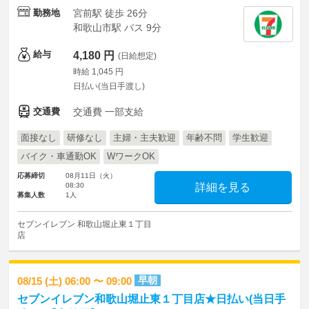
勤務地
宮前駅 徒歩 26分
和歌山市駅 バス 9分
給与
4,180 円
(日給想定)
時給 1,045 円
日払い(当日手渡し)
交通費
交通費 一部支給
面接なし
研修なし
主婦・主夫歓迎
年齢不問
学生歓迎
バイク・車通勤OK
WワークOK
応募締切
08月11日（火）
08:30
詳細を見る
募集人数
1人
セブンイレブン 和歌山堀止東１丁目
店
早朝
08/15 (土) 06:00 〜 09:00
セブンイレブン和歌山堀止東１丁目店★日払い(当日手