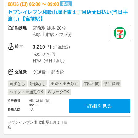
早朝
08/16 (日) 06:00 〜 09:00
セブンイレブン和歌山堀止東１丁目店★日払い(当日手
渡し) 【宮前駅】
勤務地
宮前駅 徒歩 26分
和歌山市駅 バス 9分
給与
3,210 円
(日給想定)
時給 1,070 円
日払い(当日手渡し)
交通費
交通費 一部支給
面接なし
研修なし
主婦・主夫歓迎
年齢不問
学生歓迎
バイク・車通勤OK
WワークOK
応募締切
08月16日（日）
05:30
詳細を見る
募集人数
1人
セブンイレブン 和歌山堀止東１丁目
店