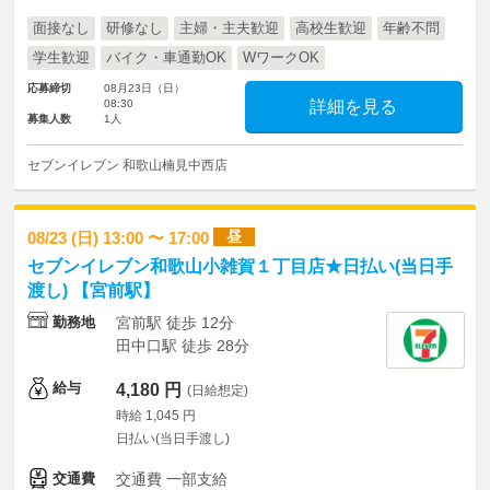
面接なし
研修なし
主婦・主夫歓迎
高校生歓迎
年齢不問
学生歓迎
バイク・車通勤OK
WワークOK
応募締切
08月23日（日）
08:30
詳細を見る
募集人数
1人
セブンイレブン 和歌山楠見中西店
昼
08/23 (日) 13:00 〜 17:00
セブンイレブン和歌山小雑賀１丁目店★日払い(当日手
渡し) 【宮前駅】
勤務地
宮前駅 徒歩 12分
田中口駅 徒歩 28分
給与
4,180 円
(日給想定)
時給 1,045 円
日払い(当日手渡し)
交通費
交通費 一部支給