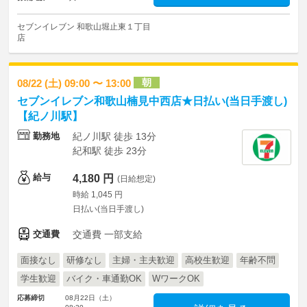
セブンイレブン 和歌山堀止東１丁目
店
朝
08/22 (土) 09:00 〜 13:00
セブンイレブン和歌山楠見中西店★日払い(当日手渡し)
【紀ノ川駅】
勤務地
紀ノ川駅 徒歩 13分
紀和駅 徒歩 23分
給与
4,180 円
(日給想定)
時給 1,045 円
日払い(当日手渡し)
交通費
交通費 一部支給
面接なし
研修なし
主婦・主夫歓迎
高校生歓迎
年齢不問
学生歓迎
バイク・車通勤OK
WワークOK
応募締切
08月22日（土）