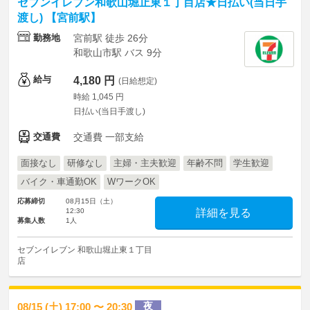
セブンイレブン和歌山堀止東１丁目店★日払い(当日手
渡し) 【宮前駅】
勤務地
宮前駅 徒歩 26分
和歌山市駅 バス 9分
給与
4,180 円
(日給想定)
時給 1,045 円
日払い(当日手渡し)
交通費
交通費 一部支給
面接なし
研修なし
主婦・主夫歓迎
年齢不問
学生歓迎
バイク・車通勤OK
WワークOK
応募締切
08月15日（土）
12:30
詳細を見る
募集人数
1人
セブンイレブン 和歌山堀止東１丁目
店
夜
08/15 (土) 17:00 〜 20:30