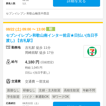
08:30
詳細を見る
募集人数
1人
セブンイレブン 和歌山楠見中西店
朝
08/22 (土) 09:00 〜 13:00
セブンイレブン和歌山南インター前店★日払い(当日手
渡し) 【吉礼駅】
勤務地
吉礼駅 徒歩 11分
岡崎前駅 徒歩 17分
給与
4,180 円
(日給想定)
時給 1,045 円
日払い(当日手渡し)
交通費
交通費 一部支給
面接なし
研修なし
主婦・主夫歓迎
高校生歓迎
年齢不問
学生歓迎
バイク・車通勤OK
WワークOK
応募締切
08月22日（土）