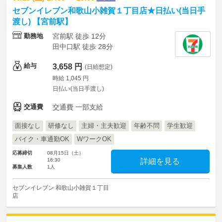
セブンイレブン和歌山小雑賀１丁目店★日払い(当日手
渡し) 【宮前駅】
勤務地
宮前駅 徒歩 12分
田中口駅 徒歩 28分
給与
3,658 円
(日給想定)
時給 1,045 円
日払い(当日手渡し)
交通費
交通費 一部支給
面接なし
研修なし
主婦・主夫歓迎
年齢不問
学生歓迎
バイク・車通勤OK
WワークOK
応募締切
08月15日（土）
16:30
詳細を見る
募集人数
1人
セブンイレブン 和歌山小雑賀１丁目
店