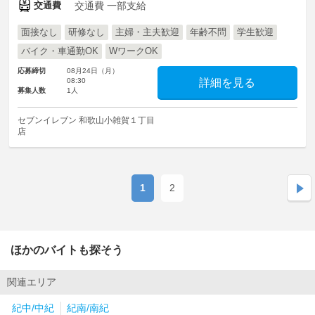
交通費
交通費 一部支給
面接なし
研修なし
主婦・主夫歓迎
年齢不問
学生歓迎
バイク・車通勤OK
WワークOK
応募締切
08月24日（月）
08:30
詳細を見る
募集人数
1人
セブンイレブン 和歌山小雑賀１丁目
店
1
2
ほかのバイトも探そう
関連エリア
紀中/中紀
紀南/南紀