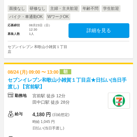
面接なし
研修なし
主婦・主夫歓迎
年齢不問
学生歓迎
バイク・車通勤OK
WワークOK
応募締切
08月23日（日）
12:30
詳細を見る
募集人数
1人
セブンイレブン 和歌山小雑賀１丁目
店
朝
08/24 (月) 09:00 〜 13:00
セブンイレブン和歌山小雑賀１丁目店★日払い(当日手
渡し) 【宮前駅】
勤務地
宮前駅 徒歩 12分
田中口駅 徒歩 28分
給与
4,180 円
(日給想定)
時給 1,045 円
日払い(当日手渡し)