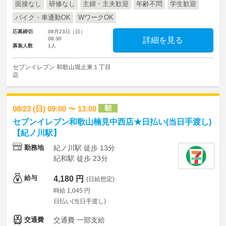
面接なし
研修なし
主婦・主夫歓迎
年齢不問
学生歓迎
バイク・車通勤OK
WワークOK
応募締切
08月23日（日）
08:30
詳細を見る
募集人数
1人
セブンイレブン 和歌山堀止東１丁目
店
朝
08/23 (日) 09:00 〜 13:00
セブンイレブン和歌山楠見中西店★日払い(当日手渡し)
【紀ノ川駅】
勤務地
紀ノ川駅 徒歩 13分
紀和駅 徒歩 23分
給与
4,180 円
(日給想定)
時給 1,045 円
日払い(当日手渡し)
交通費
交通費 一部支給