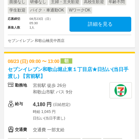
面接なし
研修なし
主婦・主夫歓迎
高校生歓迎
年齢不問
学生歓迎
バイク・車通勤OK
WワークOK
応募締切
08月23日（日）
05:30
詳細を見る
募集人数
1人
セブンイレブン 和歌山楠見中西店
朝
08/23 (日) 09:00 〜 13:00
セブンイレブン和歌山堀止東１丁目店★日払い(当日手
渡し) 【宮前駅】
勤務地
宮前駅 徒歩 26分
和歌山市駅 バス 9分
給与
4,180 円
(日給想定)
時給 1,045 円
日払い(当日手渡し)
交通費
交通費 一部支給