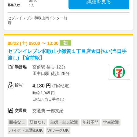
08:30
詳細を見る
募集人数
1人
セブンイレブン 和歌山南インター前
店
朝
08/22 (土) 09:00 〜 13:00
セブンイレブン和歌山小雑賀１丁目店★日払い(当日手
渡し) 【宮前駅】
勤務地
宮前駅 徒歩 12分
田中口駅 徒歩 28分
給与
4,180 円
(日給想定)
時給 1,045 円
日払い(当日手渡し)
交通費
交通費 一部支給
面接なし
研修なし
主婦・主夫歓迎
年齢不問
学生歓迎
バイク・車通勤OK
WワークOK