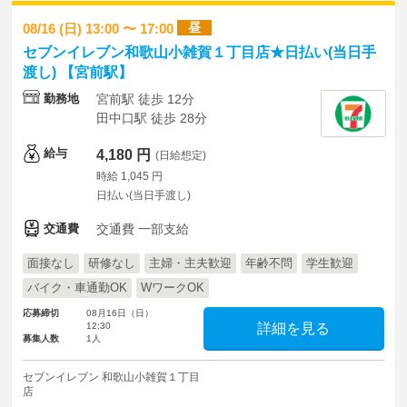
昼
08/16 (日) 13:00 〜 17:00
セブンイレブン和歌山小雑賀１丁目店★日払い(当日手
渡し) 【宮前駅】
勤務地
宮前駅 徒歩 12分
田中口駅 徒歩 28分
給与
4,180 円
(日給想定)
時給 1,045 円
日払い(当日手渡し)
交通費
交通費 一部支給
面接なし
研修なし
主婦・主夫歓迎
年齢不問
学生歓迎
バイク・車通勤OK
WワークOK
応募締切
08月16日（日）
12:30
詳細を見る
募集人数
1人
セブンイレブン 和歌山小雑賀１丁目
店