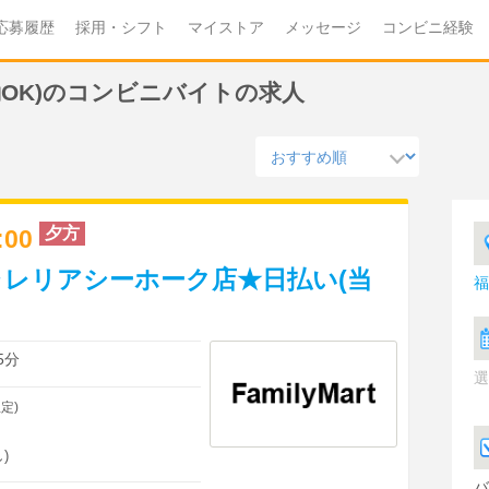
応募履歴
採用・シフト
マイストア
メッセージ
コンビニ経験
OK)のコンビニバイトの求人
夕方
2:00
レリアシーホーク店★日払い(当
福
】
5分
選
定)
)
バ