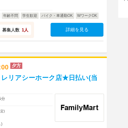
年齢不問
学生歓迎
バイク・車通勤OK
WワークOK
詳細を見る
募集人数
1人
夕方
2:00
レリアシーホーク店★日払い(当
】
5分
定)
)