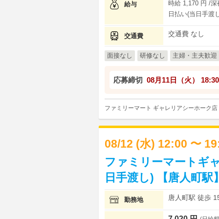
時給 1,170 円 /
給与
日払い(当日手渡し
交通費 なし
交通費
面接なし
研修なし
主婦・主夫歓迎
応募締切
08月11日（火）
18:30
ファミリーマート ギャレリアシーホーク店
08/12 (水) 12:00 〜 1
ファミリーマートギャ
日手渡し) 【唐人町駅
唐人町駅 徒歩 1
勤務地
7,020 円
(日給想