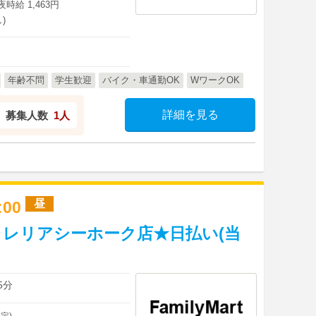
深夜時給 1,463円
)
年齢不問
学生歓迎
バイク・車通勤OK
WワークOK
詳細を見る
募集人数
1人
昼
9:00
レリアシーホーク店★日払い(当
】
5分
定)