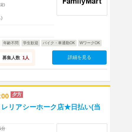
定)
)
年齢不問
学生歓迎
バイク・車通勤OK
WワークOK
詳細を見る
募集人数
1人
夕方
2:00
レリアシーホーク店★日払い(当
】
5分