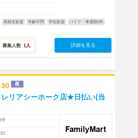
高校生歓迎
年齢不問
学生歓迎
バイク・車通勤OK
詳細を見る
募集人数
1人
夜
3:30
レリアシーホーク店★日払い(当
】
5分
定)