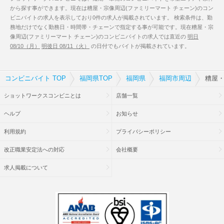
から探す事ができます。現在は糟屋・宗像周辺(ファミリーマート チェーン)のコン
ビニバイトの求人を表示しており0件の求人が掲載されています。 検索条件は、勤
務地だけでなく勤務日・時間帯・チェーンで指定する事が可能です。現在糟屋・宗
像周辺(ファミリーマート チェーン)のコンビニバイトの求人では直近の
明日
08/10（月）
明後日 08/11（火）
の日付でもバイトが掲載されています。
コンビニバイト TOP
福岡県TOP
福岡県
福岡市周辺
糟屋・
ショットワークスコンビニとは
店舗一覧
ヘルプ
お知らせ
利用規約
プライバシーポリシー
改正職業安定法への対応
会社概要
求人掲載について