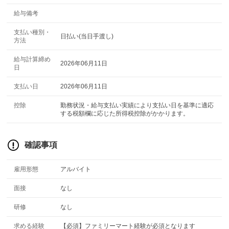
給与備考
支払い種別・
日払い(当日手渡し)
方法
給与計算締め
2026年06月11日
日
支払い日
2026年06月11日
控除
勤務状況・給与支払い実績により支払い日を基準に適応
する税額欄に応じた所得税控除がかかります。
確認事項
雇用形態
アルバイト
面接
なし
研修
なし
求める経験
【必須】ファミリーマート経験が必須となります