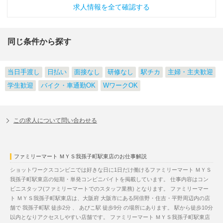
求人情報を全て確認する
同じ条件から探す
当日手渡し
日払い
面接なし
研修なし
駅チカ
主婦・主夫歓迎
学生歓迎
バイク・車通勤OK
WワークOK
この求人について問い合わせる
ファミリーマート ＭＹＳ我孫子町駅東店のお仕事解説
ショットワークスコンビニでは好きな日に1日だけ働けるファミリーマート ＭＹＳ
我孫子町駅東店の短期・単発コンビニバイトを掲載しています。 仕事内容はコン
ビニスタッフ(ファミリーマートでのスタッフ業務) となります。 ファミリーマー
ト ＭＹＳ我孫子町駅東店は、大阪府 大阪市にある阿倍野・住吉・平野周辺内の店
舗で 我孫子町駅 徒歩2分 、 あびこ駅 徒歩9分 の場所にあります。 駅から徒歩10分
以内となりアクセスしやすい店舗です。 ファミリーマート ＭＹＳ我孫子町駅東店