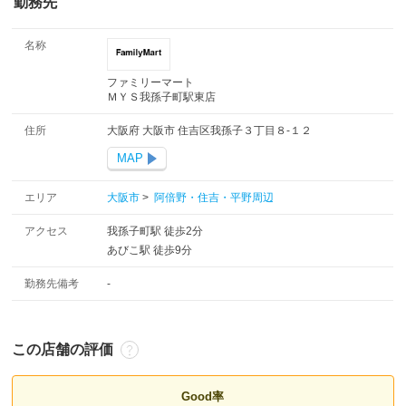
勤務先
名称
ファミリーマート
ＭＹＳ我孫子町駅東店
住所
大阪府 大阪市 住吉区我孫子３丁目８-１２
MAP
エリア
大阪市
>
阿倍野・住吉・平野周辺
アクセス
我孫子町駅 徒歩2分
あびこ駅 徒歩9分
勤務先備考
-
この店舗の評価
Good率