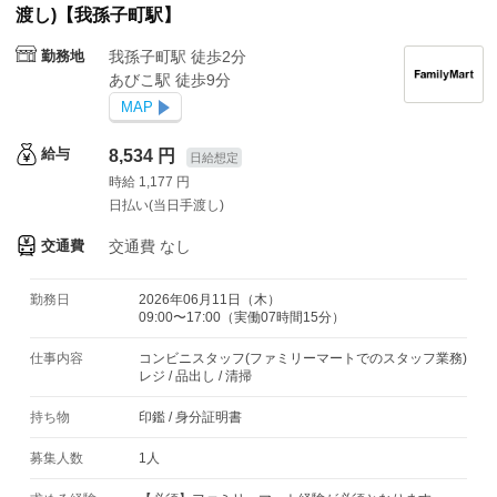
渡し)【我孫子町駅】
勤務地
我孫子町駅 徒歩2分
あびこ駅 徒歩9分
MAP
給与
8,534 円
日給想定
時給 1,177 円
日払い(当日手渡し)
交通費
交通費
なし
勤務日
2026年06月11日（木）
09:00〜17:00（実働07時間15分）
仕事内容
コンビニスタッフ(ファミリーマートでのスタッフ業務)
レジ / 品出し / 清掃
持ち物
印鑑
/
身分証明書
募集人数
1人