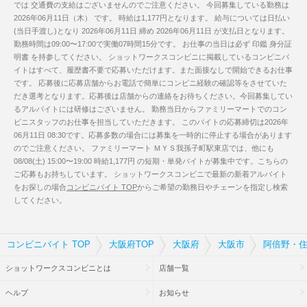
では 交通費の支給はございませんのでご注意ください。 今回募集している勤務は
2026年06月11日（木） です。 時給は1,177円となります。 給与については日払い
(当日手渡し)となり 2026年06月11日 締め 2026年06月11日 が支払日となります。
勤務時間は09:00〜17:00で実働07時間15分です。 お仕事の当日は必ず 印鑑 身分証
明書 を持参してください。 ショットワークスコンビニに掲載しているコンビニバ
イトはすべて、履歴書不要で応募いただけます。また面接なしで開始できるお仕事
です。 応募後に応募店舗からお電話で簡単にコンビニ経験の確認等をさせていた
だき選考となります。応募後は店舗からの連絡をお待ちください。今回募集してい
るアルバイトには研修はございません。 勤務当日からファミリーマートでのコン
ビニスタッフのお仕事を担当していただきます。 このバイトの応募締切は2026年
06月11日 08:30です。応募多数の場合には募集を一時的に停止する場合があります
のでご注意ください。 ファミリーマート ＭＹＳ我孫子町駅東店では、他にも
08/08(土) 15:00〜19:00 時給1,177円 の短期・単発バイトが募集中です。こちらの
ご応募もお持ちしています。 ショットワークスコンビニで最新の新着アルバイト
をお探しの場合
コンビニバイト TOP
からご希望の勤務日やチェーンを指定し検索
してください。
コンビニバイト TOP
大阪府TOP
大阪府
大阪市
阿倍野・住
ショットワークスコンビニとは
店舗一覧
ヘルプ
お知らせ