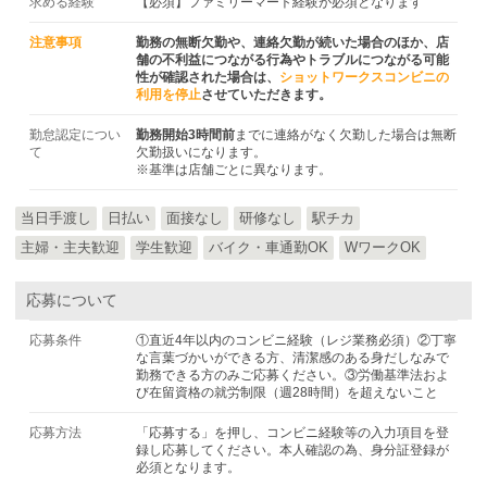
求める経験
【必須】ファミリーマート経験が必須となります
注意事項
勤務の無断欠勤や、連絡欠勤が続いた場合のほか、店
舗の不利益につながる行為やトラブルにつながる可能
性が確認された場合は、
ショットワークスコンビニの
利用を停止
させていただきます。
勤怠認定につい
勤務開始3時間前
までに連絡がなく欠勤した場合は無断
て
欠勤扱いになります。
※基準は店舗ごとに異なります。
当日手渡し
日払い
面接なし
研修なし
駅チカ
主婦・主夫歓迎
学生歓迎
バイク・車通勤OK
WワークOK
応募について
応募条件
①直近4年以内のコンビニ経験（レジ業務必須）②丁寧
な言葉づかいができる方、清潔感のある身だしなみで
勤務できる方のみご応募ください。③労働基準法およ
び在留資格の就労制限（週28時間）を超えないこと
応募方法
「応募する」を押し、コンビニ経験等の入力項目を登
録し応募してください。本人確認の為、身分証登録が
必須となります。