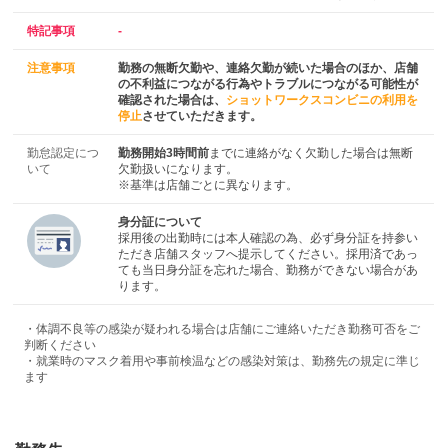
特記事項
-
注意事項
勤務の無断欠勤や、連絡欠勤が続いた場合のほか、店舗
の不利益につながる行為やトラブルにつながる可能性が
確認された場合は、
ショットワークスコンビニの利用を
停止
させていただきます。
勤怠認定につ
勤務開始3時間前
までに連絡がなく欠勤した場合は無断
いて
欠勤扱いになります。
※基準は店舗ごとに異なります。
身分証について
採用後の出勤時には本人確認の為、必ず身分証を持参い
ただき店舗スタッフへ提示してください。採用済であっ
ても当日身分証を忘れた場合、勤務ができない場合があ
ります。
・体調不良等の感染が疑われる場合は店舗にご連絡いただき勤務可否をご
判断ください
・就業時のマスク着用や事前検温などの感染対策は、勤務先の規定に準じ
ます