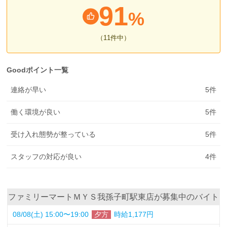
91
%
（11
件中
）
Goodポイント一覧
連絡が早い
5
件
働く環境が良い
5
件
受け入れ態勢が整っている
5
件
スタッフの対応が良い
4
件
ファミリーマートＭＹＳ我孫子町駅東店が募集中のバイト
08/08(土) 15:00〜19:00
夕方
時給1,177円