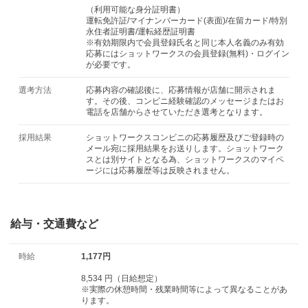
（利用可能な身分証明書）
運転免許証/マイナンバーカード(表面)/在留カード/特別
永住者証明書/運転経歴証明書
※有効期限内で会員登録氏名と同じ本人名義のみ有効
応募にはショットワークスの会員登録(無料)・ログイン
が必要です。
選考方法
応募内容の確認後に、応募情報が店舗に開示されま
す。その後、コンビニ経験確認のメッセージまたはお
電話を店舗からさせていただき選考となります。
採用結果
ショットワークスコンビニの応募履歴及びご登録時の
メール宛に採用結果をお送りします。ショットワーク
スとは別サイトとなる為、ショットワークスのマイペ
ージには応募履歴等は反映されません。
給与・交通費など
時給
1,177円
8,534 円（日給想定）
※実際の休憩時間・残業時間等によって異なることがあ
ります。