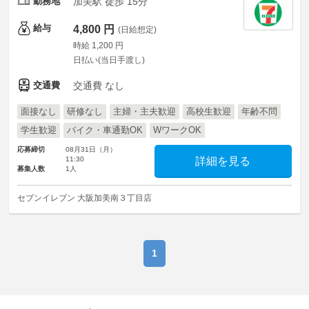
勤務地
加美駅 徒歩 15分
給与
4,800 円
(日給想定)
時給 1,200 円
日払い(当日手渡し)
交通費
交通費 なし
面接なし
研修なし
主婦・主夫歓迎
高校生歓迎
年齢不問
学生歓迎
バイク・車通勤OK
WワークOK
応募締切
08月31日（月）
11:30
詳細を見る
募集人数
1人
セブンイレブン 大阪加美南３丁目店
1