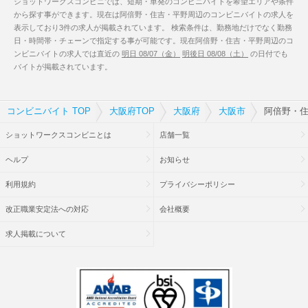
ショットワークスコンビニでは、短期・単発のコンビニバイトを希望エリアや条件
から探す事ができます。現在は阿倍野・住吉・平野周辺のコンビニバイトの求人を
表示しており3件の求人が掲載されています。 検索条件は、勤務地だけでなく勤務
日・時間帯・チェーンで指定する事が可能です。現在阿倍野・住吉・平野周辺のコ
ンビニバイトの求人では直近の
明日 08/07（金）
明後日 08/08（土）
の日付でも
バイトが掲載されています。
コンビニバイト TOP
大阪府TOP
大阪府
大阪市
阿倍野・住
ショットワークスコンビニとは
店舗一覧
ヘルプ
お知らせ
利用規約
プライバシーポリシー
改正職業安定法への対応
会社概要
求人掲載について