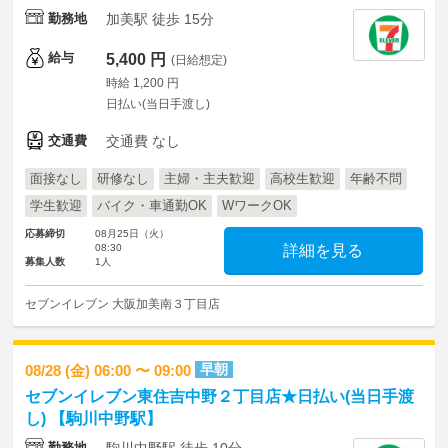
勤務地
加美駅 徒歩 15分
給与
5,400 円
(日給想定)
時給 1,200 円
日払い(当日手渡し)
交通費
交通費 なし
面接なし
研修なし
主婦・主夫歓迎
高校生歓迎
年齢不問
学生歓迎
バイク・車通勤OK
WワークOK
応募締切
08月25日（火）
08:30
詳細を見る
募集人数
1人
セブンイレブン 大阪加美南３丁目店
早朝
08/28 (金) 06:00 〜 09:00
セブンイレブン東住吉中野２丁目店★日払い(当日手渡
し) 【駒川中野駅】
勤務地