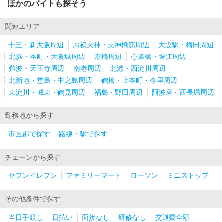
ほかのバイトも探そう
関連エリア
十三・新大阪周辺
お初天神・天神橋筋周辺
大阪駅・梅田周辺
北浜・本町・大阪城周辺
京橋周辺
心斎橋・堀江周辺
難波・天王寺周辺
南港周辺
北港・西淀川周辺
北新地・堂島・中之島周辺
鶴橋・上本町・今里周辺
東淀川・城東・鶴見周辺
福島・野田周辺
阿波座・西長堀周辺
勤務地から探す
市区郡で探す
路線・駅で探す
チェーンから探す
セブンイレブン
ファミリーマート
ローソン
ミニストップ
その他条件で探す
当日手渡し
日払い
面接なし
研修なし
交通費全額