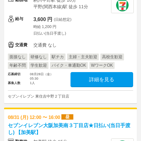
駒川中野駅 徒歩 10分
平野(関西本線)駅 徒歩 11分
給与
3,600 円
(日給想定)
時給 1,200 円
日払い(当日手渡し)
交通費
交通費 なし
面接なし
研修なし
駅チカ
主婦・主夫歓迎
高校生歓迎
年齢不問
学生歓迎
バイク・車通勤OK
WワークOK
応募締切
08月28日（金）
05:30
詳細を見る
募集人数
1人
セブンイレブン 東住吉中野２丁目店
昼
08/31 (月) 12:00 〜 16:00
セブンイレブン大阪加美南３丁目店★日払い(当日手渡
し) 【加美駅】