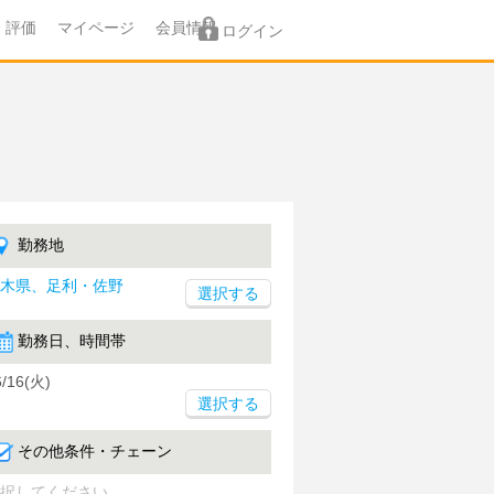
評価
マイページ
会員情報
ログイン
勤務地
木県、足利・佐野
勤務日、時間帯
6/16(火)
選択する
その他条件・チェーン
択してください