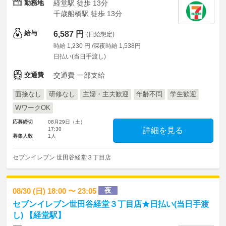
勤務地
経堂駅 徒歩 13分
千歳船橋駅 徒歩 13分
給与
6,587 円
(日給想定)
時給 1,230 円 /深夜時給 1,538円
日払い(当日手渡し)
交通費
交通費 一部支給
面接なし
研修なし
主婦・主夫歓迎
年齢不問
学生歓迎
WワークOK
応募締切
08月29日（土）
17:30
詳細を見る
募集人数
1人
セブンイレブン 世田谷経堂３丁目店
夜
08/30 (日) 18:00 〜 23:05
セブンイレブン世田谷経堂３丁目店★日払い(当日手渡
し) 【経堂駅】