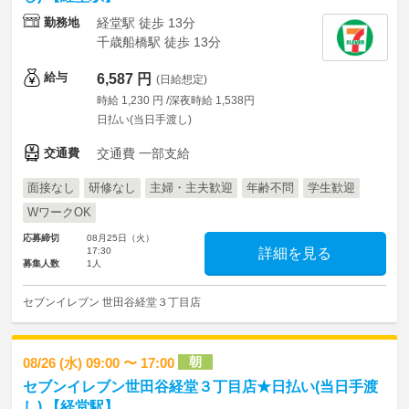
勤務地
経堂駅 徒歩 13分
千歳船橋駅 徒歩 13分
給与
6,587 円
(日給想定)
時給 1,230 円 /深夜時給 1,538円
日払い(当日手渡し)
交通費
交通費 一部支給
面接なし
研修なし
主婦・主夫歓迎
年齢不問
学生歓迎
WワークOK
応募締切
08月25日（火）
17:30
詳細を見る
募集人数
1人
セブンイレブン 世田谷経堂３丁目店
朝
08/26 (水) 09:00 〜 17:00
セブンイレブン世田谷経堂３丁目店★日払い(当日手渡
し) 【経堂駅】