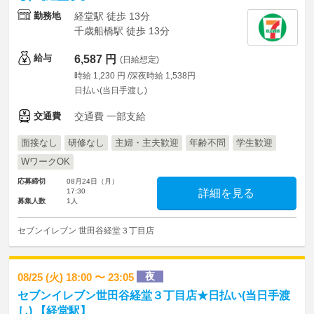
勤務地
経堂駅 徒歩 13分
千歳船橋駅 徒歩 13分
給与
6,587 円
(日給想定)
時給 1,230 円 /深夜時給 1,538円
日払い(当日手渡し)
交通費
交通費 一部支給
面接なし
研修なし
主婦・主夫歓迎
年齢不問
学生歓迎
WワークOK
応募締切
08月24日（月）
17:30
詳細を見る
募集人数
1人
セブンイレブン 世田谷経堂３丁目店
夜
08/25 (火) 18:00 〜 23:05
セブンイレブン世田谷経堂３丁目店★日払い(当日手渡
し) 【経堂駅】