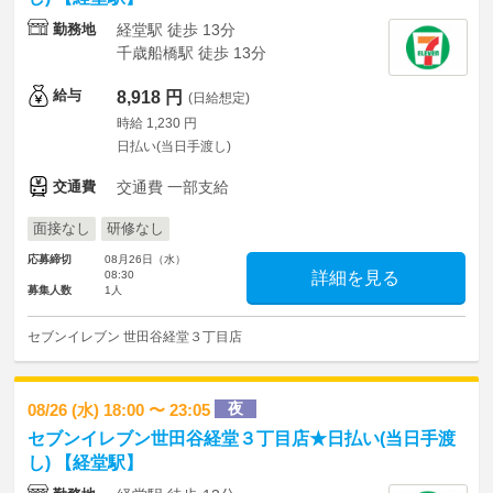
勤務地
経堂駅 徒歩 13分
千歳船橋駅 徒歩 13分
給与
8,918 円
(日給想定)
時給 1,230 円
日払い(当日手渡し)
交通費
交通費 一部支給
面接なし
研修なし
応募締切
08月26日（水）
08:30
詳細を見る
募集人数
1人
セブンイレブン 世田谷経堂３丁目店
夜
08/26 (水) 18:00 〜 23:05
セブンイレブン世田谷経堂３丁目店★日払い(当日手渡
し) 【経堂駅】