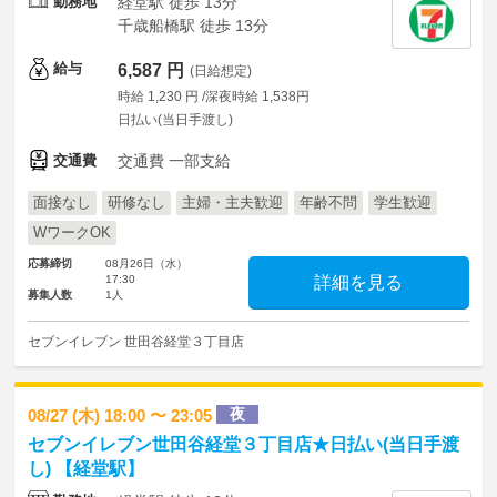
勤務地
経堂駅 徒歩 13分
千歳船橋駅 徒歩 13分
給与
6,587 円
(日給想定)
時給 1,230 円 /深夜時給 1,538円
日払い(当日手渡し)
交通費
交通費 一部支給
面接なし
研修なし
主婦・主夫歓迎
年齢不問
学生歓迎
WワークOK
応募締切
08月26日（水）
17:30
詳細を見る
募集人数
1人
セブンイレブン 世田谷経堂３丁目店
夜
08/27 (木) 18:00 〜 23:05
セブンイレブン世田谷経堂３丁目店★日払い(当日手渡
し) 【経堂駅】