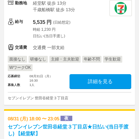
勤務地
経堂駅 徒歩 13分
千歳船橋駅 徒歩 13分
給与
5,535 円
(日給想定)
時給 1,230 円
日払い(当日手渡し)
交通費
交通費 一部支給
面接なし
研修なし
主婦・主夫歓迎
年齢不問
学生歓迎
WワークOK
応募締切
08月31日（月）
16:30
詳細を見る
募集人数
1人
セブンイレブン 世田谷経堂３丁目店
夜
08/31 (月) 18:00 〜 23:05
セブンイレブン世田谷経堂３丁目店★日払い(当日手渡
し) 【経堂駅】