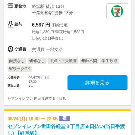
勤務地
経堂駅 徒歩 13分
千歳船橋駅 徒歩 13分
給与
6,587 円
(日給想定)
時給 1,230 円 /深夜時給 1,538円
日払い(当日手渡し)
交通費
交通費 一部支給
面接なし
研修なし
主婦・主夫歓迎
年齢不問
学生歓迎
WワークOK
応募締切
08月23日（日）
17:30
詳細を見る
募集人数
1人
セブンイレブン 世田谷経堂３丁目店
夜
08/24 (月) 18:00 〜 23:05
セブンイレブン世田谷経堂３丁目店★日払い(当日手渡
し) 【経堂駅】