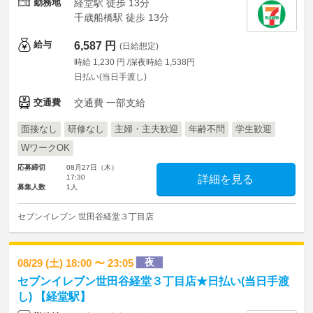
勤務地
経堂駅 徒歩 13分
千歳船橋駅 徒歩 13分
給与
6,587 円
(日給想定)
時給 1,230 円 /深夜時給 1,538円
日払い(当日手渡し)
交通費
交通費 一部支給
面接なし
研修なし
主婦・主夫歓迎
年齢不問
学生歓迎
WワークOK
応募締切
08月27日（木）
17:30
詳細を見る
募集人数
1人
セブンイレブン 世田谷経堂３丁目店
夜
08/29 (土) 18:00 〜 23:05
セブンイレブン世田谷経堂３丁目店★日払い(当日手渡
し) 【経堂駅】