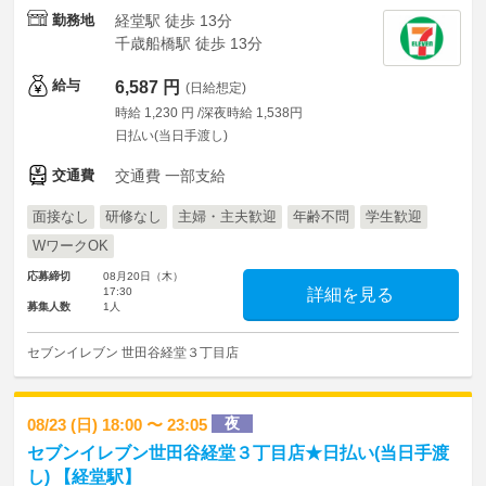
勤務地
経堂駅 徒歩 13分
千歳船橋駅 徒歩 13分
給与
6,587 円
(日給想定)
時給 1,230 円 /深夜時給 1,538円
日払い(当日手渡し)
交通費
交通費 一部支給
面接なし
研修なし
主婦・主夫歓迎
年齢不問
学生歓迎
WワークOK
応募締切
08月20日（木）
17:30
詳細を見る
募集人数
1人
セブンイレブン 世田谷経堂３丁目店
夜
08/23 (日) 18:00 〜 23:05
セブンイレブン世田谷経堂３丁目店★日払い(当日手渡
し) 【経堂駅】