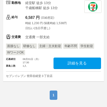
勤務地
経堂駅 徒歩 13分
千歳船橋駅 徒歩 13分
給与
6,587 円
(日給想定)
時給 1,230 円 /深夜時給 1,538円
日払い(当日手渡し)
交通費
交通費 一部支給
面接なし
研修なし
主婦・主夫歓迎
年齢不問
学生歓迎
WワークOK
応募締切
08月31日（月）
17:30
詳細を見る
募集人数
1人
セブンイレブン 世田谷経堂３丁目店
1