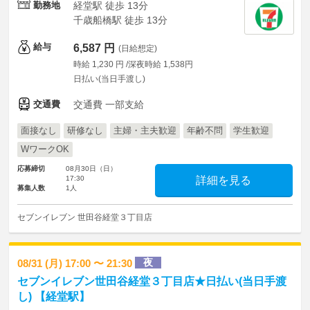
勤務地
経堂駅 徒歩 13分
千歳船橋駅 徒歩 13分
給与
6,587 円
(日給想定)
時給 1,230 円 /深夜時給 1,538円
日払い(当日手渡し)
交通費
交通費 一部支給
面接なし
研修なし
主婦・主夫歓迎
年齢不問
学生歓迎
WワークOK
応募締切
08月30日（日）
17:30
詳細を見る
募集人数
1人
セブンイレブン 世田谷経堂３丁目店
夜
08/31 (月) 17:00 〜 21:30
セブンイレブン世田谷経堂３丁目店★日払い(当日手渡
し) 【経堂駅】