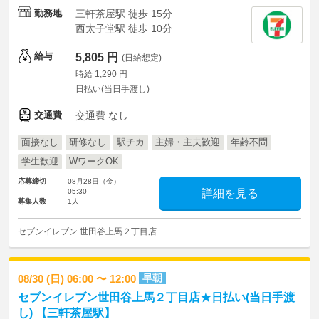
勤務地
三軒茶屋駅 徒歩 15分
西太子堂駅 徒歩 10分
給与
5,805 円
(日給想定)
時給 1,290 円
日払い(当日手渡し)
交通費
交通費 なし
面接なし
研修なし
駅チカ
主婦・主夫歓迎
年齢不問
学生歓迎
WワークOK
応募締切
08月28日（金）
05:30
詳細を見る
募集人数
1人
セブンイレブン 世田谷上馬２丁目店
早朝
08/30 (日) 06:00 〜 12:00
セブンイレブン世田谷上馬２丁目店★日払い(当日手渡
し) 【三軒茶屋駅】