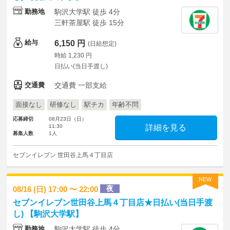
勤務地
駒沢大学駅 徒歩 4分
三軒茶屋駅 徒歩 15分
給与
6,150 円
(日給想定)
時給 1,230 円
日払い(当日手渡し)
交通費
交通費 一部支給
面接なし
研修なし
駅チカ
年齢不問
応募締切
08月23日（日）
11:30
詳細を見る
募集人数
1人
セブンイレブン 世田谷上馬４丁目店
NEW
夜
08/16 (日) 17:00 〜 22:00
セブンイレブン世田谷上馬４丁目店★日払い(当日手渡
し) 【駒沢大学駅】
勤務地
駒沢大学駅 徒歩 4分