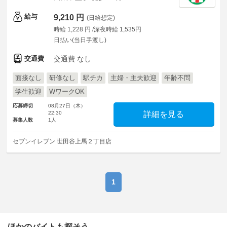
給与
9,210 円
(日給想定)
時給 1,228 円 /深夜時給 1,535円
日払い(当日手渡し)
交通費
交通費 なし
面接なし
研修なし
駅チカ
主婦・主夫歓迎
年齢不問
学生歓迎
WワークOK
応募締切
08月27日（木）
22:30
詳細を見る
募集人数
1人
セブンイレブン 世田谷上馬２丁目店
1
ほかのバイトも探そう