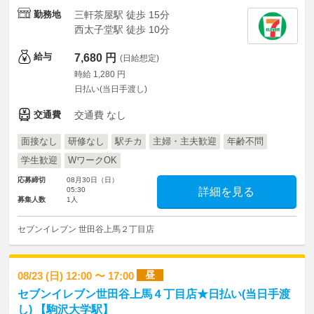
勤務地
三軒茶屋駅 徒歩 15分
西太子堂駅 徒歩 10分
給与
7,680 円
(日給想定)
時給 1,280 円
日払い(当日手渡し)
交通費
交通費 なし
面接なし
研修なし
駅チカ
主婦・主夫歓迎
年齢不問
学生歓迎
WワークOK
応募締切
08月30日（日）
05:30
詳細を見る
募集人数
1人
セブンイレブン 世田谷上馬２丁目店
昼
08/23 (日) 12:00 〜 17:00
セブンイレブン世田谷上馬４丁目店★日払い(当日手渡
し) 【駒沢大学駅】