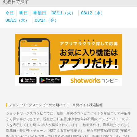
勤務日で探す
今日
明日
明後日
08/11（火）
08/12（水）
08/13（木）
08/14（金）
ショットワークスコンビニの短期バイト・単発バイト検索情報
ショットワークスコンビニでは、短期・単発のコンビニバイトを希望エリアや条件
から探す事ができます。現在は三軒茶屋(東京都)(年齢不問)のコンビニバイトの求
人を表示しており5件の求人が掲載されています。 検索条件は、勤務地だけでなく
勤務日・時間帯・チェーンで指定する事が可能です。現在三軒茶屋(東京都)(年齢不
問)のコンビニバイトの求人では直近の
明日 08/09（日）
明後日 08/10（月）
の日