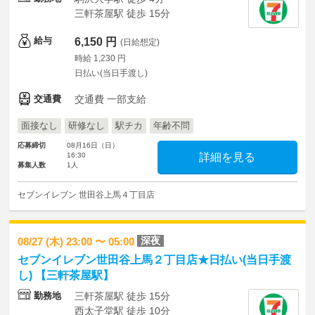
三軒茶屋駅 徒歩 15分
給与
6,150 円
(日給想定)
時給 1,230 円
日払い(当日手渡し)
交通費
交通費 一部支給
面接なし
研修なし
駅チカ
年齢不問
応募締切
08月16日（日）
16:30
詳細を見る
募集人数
1人
セブンイレブン 世田谷上馬４丁目店
深夜
08/27 (木) 23:00 〜 05:00
セブンイレブン世田谷上馬２丁目店★日払い(当日手渡
し) 【三軒茶屋駅】
勤務地
三軒茶屋駅 徒歩 15分
西太子堂駅 徒歩 10分