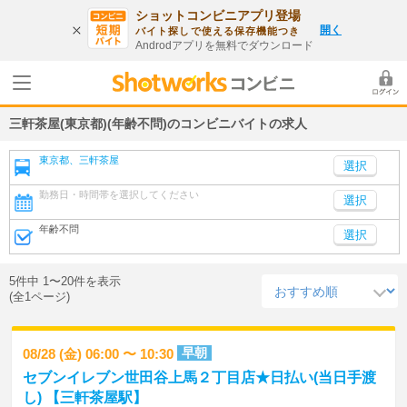
ショットコンビニアプリ登場
開く
バイト探しで使える保存機能つき
Androdアプリを無料でダウンロード
三軒茶屋(東京都)(年齢不問)のコンビニバイトの求人
東京都、三軒茶屋
勤務日・時間帯を選択してください
選択
年齢不問
選択
5件中 1〜20件を表示
(全1ページ)
早朝
08/28 (金) 06:00 〜 10:30
セブンイレブン世田谷上馬２丁目店★日払い(当日手渡
し) 【三軒茶屋駅】