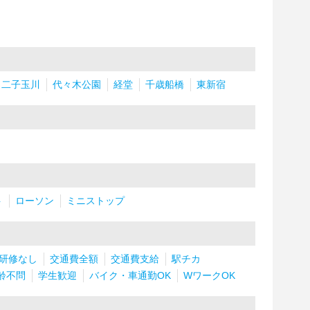
二子玉川
代々木公園
経堂
千歳船橋
東新宿
ト
ローソン
ミニストップ
研修なし
交通費全額
交通費支給
駅チカ
齢不問
学生歓迎
バイク・車通勤OK
WワークOK