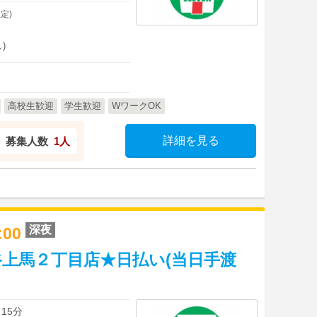
定)
)
高校生歓迎
学生歓迎
WワークOK
詳細を見る
募集人数
1人
深夜
5:00
上馬２丁目店★日払い(当日手渡
15分