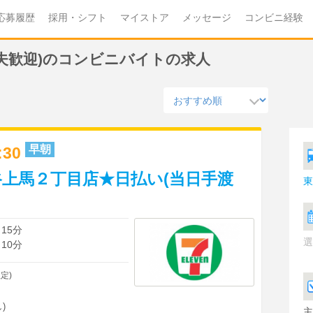
応募履歴
採用・シフト
マイストア
メッセージ
コンビニ経験
主夫歓迎)のコンビニバイトの求人
早朝
0:30
上馬２丁目店★日払い(当日手渡
東
15分
選
10分
定)
)
主