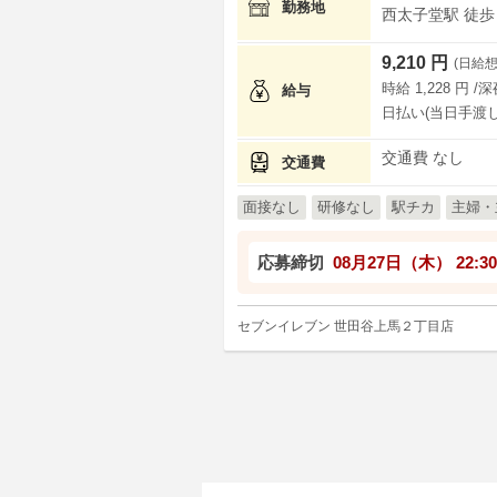
勤務地
西太子堂駅 徒歩 
9,210 円
(日給想
時給 1,228 円 /
給与
日払い(当日手渡し
交通費 なし
交通費
面接なし
研修なし
駅チカ
主婦・
応募締切
08月27日（木）
22:30
セブンイレブン 世田谷上馬２丁目店