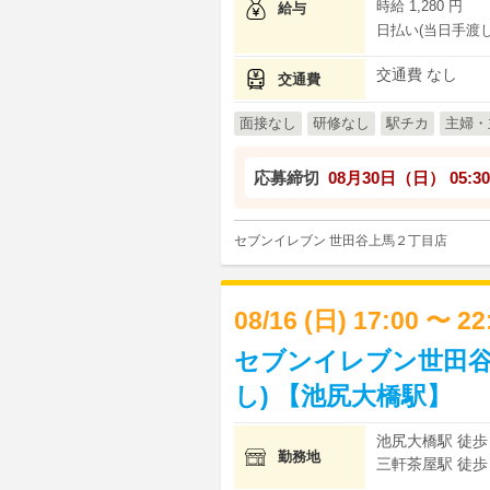
時給 1,280 円
給与
日払い(当日手渡し
交通費 なし
交通費
面接なし
研修なし
駅チカ
主婦・
応募締切
08月30日（日）
05:30
セブンイレブン 世田谷上馬２丁目店
08/16 (日) 17:00 〜 2
セブンイレブン世田谷
し) 【池尻大橋駅】
池尻大橋駅 徒歩 
勤務地
三軒茶屋駅 徒歩 