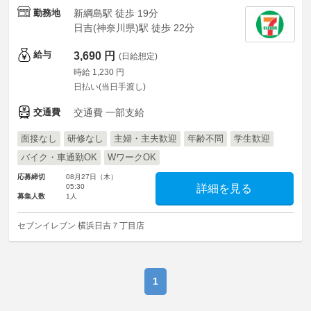
勤務地
新綱島駅 徒歩 19分
日吉(神奈川県)駅 徒歩 22分
給与
3,690 円
(日給想定)
時給 1,230 円
日払い(当日手渡し)
交通費
交通費 一部支給
面接なし
研修なし
主婦・主夫歓迎
年齢不問
学生歓迎
バイク・車通勤OK
WワークOK
応募締切
08月27日（木）
05:30
詳細を見る
募集人数
1人
セブンイレブン 横浜日吉７丁目店
1