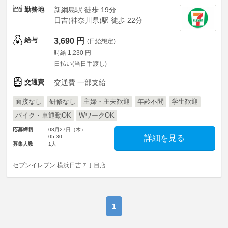
勤務地
新綱島駅 徒歩 19分
日吉(神奈川県)駅 徒歩 22分
給与
3,690 円
(日給想定)
時給 1,230 円
日払い(当日手渡し)
交通費
交通費 一部支給
面接なし
研修なし
主婦・主夫歓迎
年齢不問
学生歓迎
バイク・車通勤OK
WワークOK
応募締切
08月27日（木）
05:30
詳細を見る
募集人数
1人
セブンイレブン 横浜日吉７丁目店
1