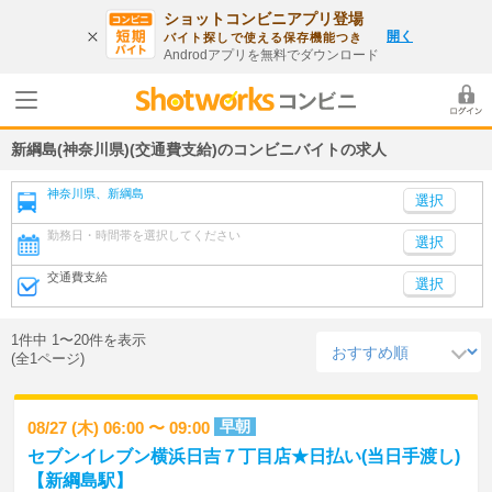
ショットコンビニアプリ登場
開く
バイト探しで使える保存機能つき
Androdアプリを無料でダウンロード
新綱島(神奈川県)(交通費支給)のコンビニバイトの求人
神奈川県、新綱島
勤務日・時間帯を選択してください
選択
交通費支給
選択
1件中 1〜20件を表示
(全1ページ)
早朝
08/27 (木) 06:00 〜 09:00
セブンイレブン横浜日吉７丁目店★日払い(当日手渡し)
【新綱島駅】