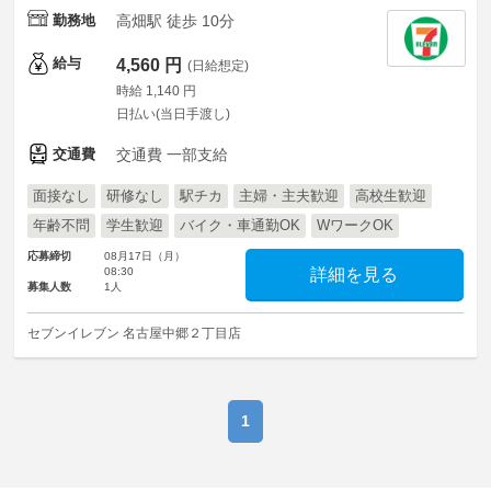
勤務地
高畑駅 徒歩 10分
給与
4,560 円
(日給想定)
時給 1,140 円
日払い(当日手渡し)
交通費
交通費 一部支給
面接なし
研修なし
駅チカ
主婦・主夫歓迎
高校生歓迎
年齢不問
学生歓迎
バイク・車通勤OK
WワークOK
応募締切
08月17日（月）
08:30
詳細を見る
募集人数
1人
セブンイレブン 名古屋中郷２丁目店
1