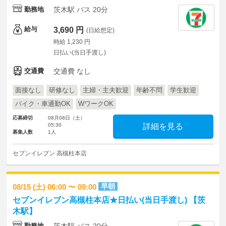
勤務地
茨木駅 バス 20分
給与
3,690 円
(日給想定)
時給 1,230 円
日払い(当日手渡し)
交通費
交通費 なし
面接なし
研修なし
主婦・主夫歓迎
年齢不問
学生歓迎
バイク・車通勤OK
WワークOK
応募締切
08月08日（土）
05:30
詳細を見る
募集人数
1人
セブンイレブン 高槻柱本店
早朝
08/15 (土) 06:00 〜 09:00
セブンイレブン高槻柱本店★日払い(当日手渡し) 【茨
木駅】
勤務地