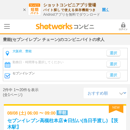
ショットコンビニアプリ登場
開く
バイト探しで使える保存機能つき
Androdアプリを無料でダウンロード
豊能(セブンイレブン チェーン)のコンビニバイトの求人
大阪府、豊能
勤務日・時間帯を選択してください
選択
セブンイレブン
選択
2件中 1〜20件を表示
(全1ページ)
NEW
早朝
08/08 (土) 06:00 〜 09:00
セブンイレブン高槻柱本店★日払い(当日手渡し) 【茨
木駅】