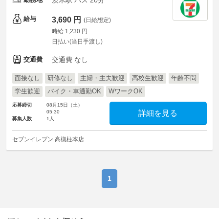
茨木駅 バス 20分
給与
3,690 円
(日給想定)
時給 1,230 円
日払い(当日手渡し)
交通費
交通費 なし
面接なし
研修なし
主婦・主夫歓迎
高校生歓迎
年齢不問
学生歓迎
バイク・車通勤OK
WワークOK
応募締切
08月15日（土）
05:30
詳細を見る
募集人数
1人
セブンイレブン 高槻柱本店
1