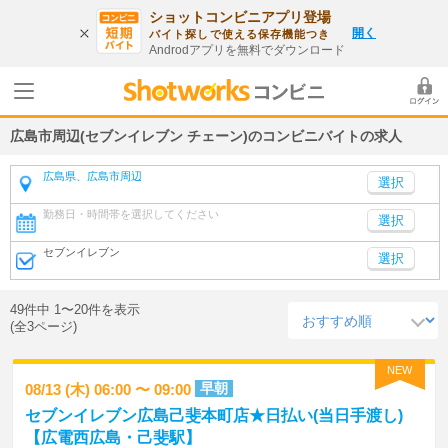
ショットコンビニアプリ登場
開く
バイト探しで使える保存機能つき
Androdアプリを無料でダウンロード
広島市周辺(セブンイレブン チェーン)のコンビニバイトの求人
広島県、広島市周辺
勤務日・時間帯を選択してください
選択
セブンイレブン
選択
49件中 1〜20件を表示
(全3ページ)
NEW
早朝
08/13 (木) 06:00 〜 09:00
セブンイレブン広島己斐本町店★日払い(当日手渡し)
【広電西広島・己斐駅】