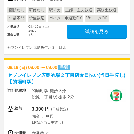
面接なし
研修なし
駅チカ
主婦・主夫歓迎
高校生歓迎
年齢不問
学生歓迎
バイク・車通勤OK
WワークOK
応募締切
08月15日（土）
16:30
詳細を見る
募集人数
1人
セブンイレブン 広島庚午北３丁目店
早朝
08/16 (日) 06:00 〜 09:00
セブンイレブン広島的場２丁目店★日払い(当日手渡し)
【的場町駅】
勤務地
的場町駅 徒歩 3分
段原一丁目駅 徒歩 2分
給与
3,300 円
(日給想定)
時給 1,100 円
日払い(当日手渡し)
交通費
交通費 なし