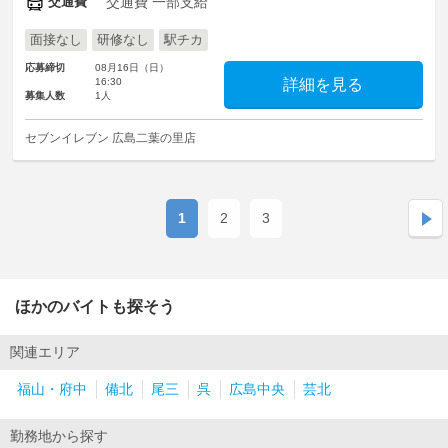
交通費
交通費 一部支給
面接なし
研修なし
駅チカ
応募締切
08月16日（日）
16:30
詳細を見る
募集人数
1人
セブンイレブン 広島二葉の里店
1
2
3
ほかのバイトも探そう
関連エリア
福山・府中
備北
尾三
呉
広島中央
芸北
勤務地から探す