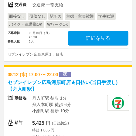
交通費
交通費 一部支給
面接なし
研修なし
駅チカ
主婦・主夫歓迎
学生歓迎
バイク・車通勤OK
WワークOK
応募締切
08月10日（月）
20:30
詳細を見る
募集人数
2人
セブンイレブン 広島東原１丁目店
夜
08/12 (水) 17:00 〜 22:00
セブンイレブン広島河原町店★日払い(当日手渡し)
【舟入町駅】
勤務地
舟入町駅 徒歩 1分
舟入本町駅 徒歩 6分
小網町駅 徒歩 10分
給与
5,425 円
(日給想定)
時給 1,085 円