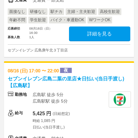
交通費 一部支給
面接なし
研修なし
駅チカ
主婦・主夫歓迎
高校生歓迎
年齢不問
学生歓迎
バイク・車通勤OK
WワークOK
応募締切
08月16日（日）
16:30
詳細を見る
募集人数
1人
セブンイレブン 広島庚午北３丁目店
夜
08/16 (日) 17:00 〜 22:00
セブンイレブン広島二葉の里店★日払い(当日手渡し)
【広島駅】
勤務地
広島駅 徒歩 5分
広島駅駅 徒歩 5分
給与
5,425 円
(日給想定)
時給 1,085 円
日払い(当日手渡し)