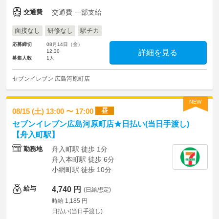
交通費
交通費 一部支給
面接なし
研修なし
駅チカ
応募締切
08月14日（金）
12:30
詳細を見る
募集人数
1人
セブンイレブン 広島河原町店
NEW
昼
08/15 (土) 13:00 〜 17:00
セブンイレブン広島河原町店★日払い(当日手渡し)
【舟入町駅】
勤務地
舟入町駅 徒歩 1分
舟入本町駅 徒歩 6分
小網町駅 徒歩 10分
給与
4,740 円
(日給想定)
時給 1,185 円
日払い(当日手渡し)