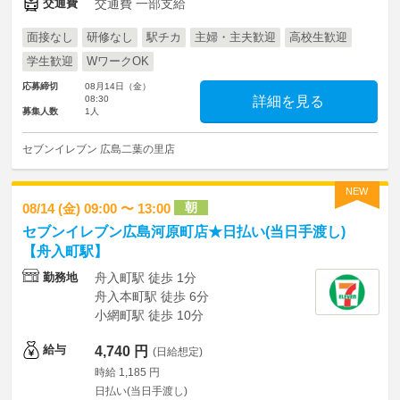
交通費
交通費 一部支給
面接なし
研修なし
駅チカ
主婦・主夫歓迎
高校生歓迎
学生歓迎
WワークOK
応募締切
08月14日（金）
08:30
詳細を見る
募集人数
1人
セブンイレブン 広島二葉の里店
NEW
朝
08/14 (金) 09:00 〜 13:00
セブンイレブン広島河原町店★日払い(当日手渡し)
【舟入町駅】
勤務地
舟入町駅 徒歩 1分
舟入本町駅 徒歩 6分
小網町駅 徒歩 10分
給与
4,740 円
(日給想定)
時給 1,185 円
日払い(当日手渡し)