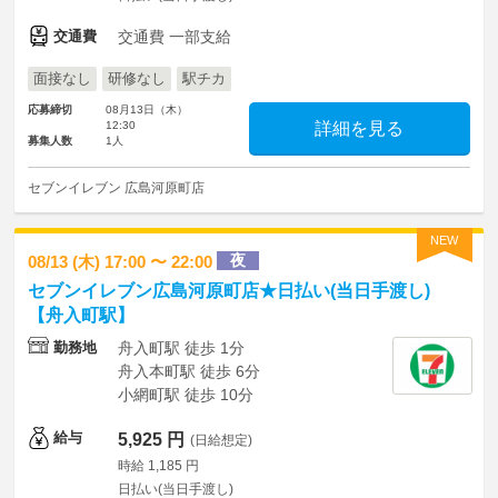
交通費
交通費 一部支給
面接なし
研修なし
駅チカ
応募締切
08月13日（木）
12:30
詳細を見る
募集人数
1人
セブンイレブン 広島河原町店
NEW
夜
08/13 (木) 17:00 〜 22:00
セブンイレブン広島河原町店★日払い(当日手渡し)
【舟入町駅】
勤務地
舟入町駅 徒歩 1分
舟入本町駅 徒歩 6分
小網町駅 徒歩 10分
給与
5,925 円
(日給想定)
時給 1,185 円
日払い(当日手渡し)