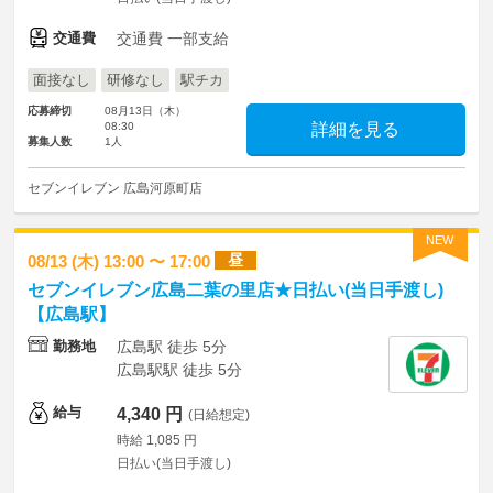
交通費
交通費 一部支給
面接なし
研修なし
駅チカ
応募締切
08月13日（木）
08:30
詳細を見る
募集人数
1人
セブンイレブン 広島河原町店
NEW
昼
08/13 (木) 13:00 〜 17:00
セブンイレブン広島二葉の里店★日払い(当日手渡し)
【広島駅】
勤務地
広島駅 徒歩 5分
広島駅駅 徒歩 5分
給与
4,340 円
(日給想定)
時給 1,085 円
日払い(当日手渡し)