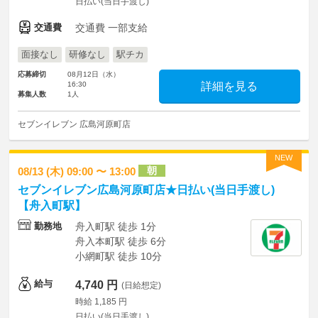
日払い(当日手渡し)
交通費
交通費 一部支給
面接なし
研修なし
駅チカ
応募締切
08月12日（水）
16:30
詳細を見る
募集人数
1人
セブンイレブン 広島河原町店
NEW
朝
08/13 (木) 09:00 〜 13:00
セブンイレブン広島河原町店★日払い(当日手渡し)
【舟入町駅】
勤務地
舟入町駅 徒歩 1分
舟入本町駅 徒歩 6分
小網町駅 徒歩 10分
給与
4,740 円
(日給想定)
時給 1,185 円
日払い(当日手渡し)