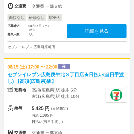
交通費
交通費 一部支給
面接なし
研修なし
駅チカ
応募締切
08月15日（土）
12:30
詳細を見る
募集人数
1人
セブンイレブン 広島河原町店
夜
08/15 (土) 17:00 〜 22:00
セブンイレブン広島庚午北３丁目店★日払い(当日手渡
し) 【高須(広島県)駅】
勤務地
高須(広島県)駅 徒歩 5分
古江(広島県)駅 徒歩 10分
給与
5,425 円
(日給想定)
時給 1,085 円
日払い(当日手渡し)
交通費
交通費 一部支給