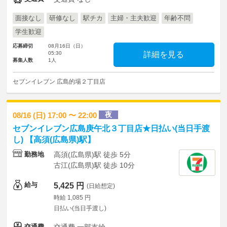
面接なし
研修なし
駅チカ
主婦・主夫歓迎
年齢不問
学生歓迎
応募締切
08月16日（日）
05:30
詳細を見る
募集人数
1人
セブンイレブン 広島的場２丁目店
夜
08/16 (日) 17:00 〜 22:00
セブンイレブン広島庚午北３丁目店★日払い(当日手渡
し) 【高須(広島県)駅】
勤務地
高須(広島県)駅 徒歩 5分
古江(広島県)駅 徒歩 10分
給与
5,425 円
(日給想定)
時給 1,085 円
日払い(当日手渡し)
交通費