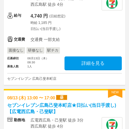
西広島駅 徒歩 4分
給与
4,740 円
(日給想定)
時給 1,185 円
日払い(当日手渡し)
交通費
交通費 一部支給
面接なし
研修なし
駅チカ
応募締切
08月13日（木）
08:30
詳細を見る
募集人数
1人
セブンイレブン 広島己斐本町店
NEW
昼
08/13 (木) 13:00 〜 17:00
セブンイレブン広島己斐本町店★日払い(当日手渡し)
【広電西広島・己斐駅】
勤務地
広電西広島・己斐駅 徒歩 3分
西広島駅 徒歩 4分