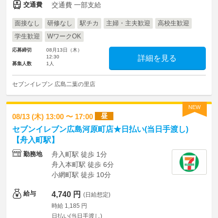
交通費
交通費 一部支給
面接なし
研修なし
駅チカ
主婦・主夫歓迎
高校生歓迎
学生歓迎
WワークOK
応募締切
08月13日（木）
12:30
詳細を見る
募集人数
1人
セブンイレブン 広島二葉の里店
NEW
昼
08/13 (木) 13:00 〜 17:00
セブンイレブン広島河原町店★日払い(当日手渡し)
【舟入町駅】
勤務地
舟入町駅 徒歩 1分
舟入本町駅 徒歩 6分
小網町駅 徒歩 10分
給与
4,740 円
(日給想定)
時給 1,185 円
日払い(当日手渡し)