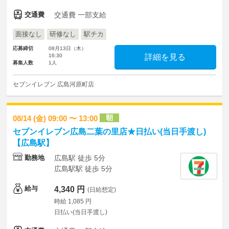
交通費
交通費 一部支給
面接なし
研修なし
駅チカ
応募締切
08月13日（木）
16:30
詳細を見る
募集人数
1人
セブンイレブン 広島河原町店
朝
08/14 (金) 09:00 〜 13:00
セブンイレブン広島二葉の里店★日払い(当日手渡し)
【広島駅】
勤務地
広島駅 徒歩 5分
広島駅駅 徒歩 5分
給与
4,340 円
(日給想定)
時給 1,085 円
日払い(当日手渡し)