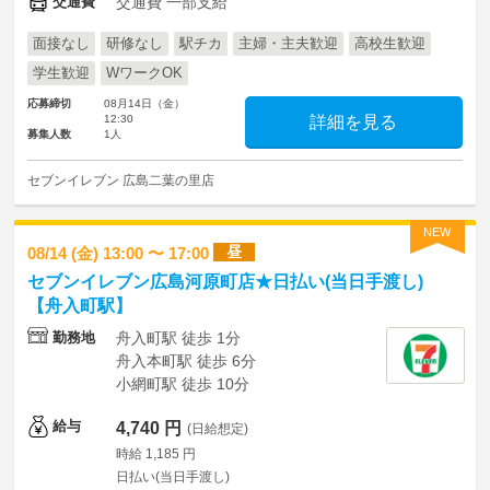
交通費
交通費 一部支給
面接なし
研修なし
駅チカ
主婦・主夫歓迎
高校生歓迎
学生歓迎
WワークOK
応募締切
08月14日（金）
12:30
詳細を見る
募集人数
1人
セブンイレブン 広島二葉の里店
NEW
昼
08/14 (金) 13:00 〜 17:00
セブンイレブン広島河原町店★日払い(当日手渡し)
【舟入町駅】
勤務地
舟入町駅 徒歩 1分
舟入本町駅 徒歩 6分
小網町駅 徒歩 10分
給与
4,740 円
(日給想定)
時給 1,185 円
日払い(当日手渡し)