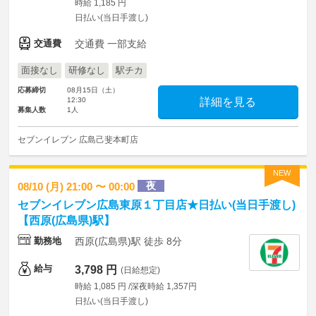
時給 1,185 円
日払い(当日手渡し)
交通費
交通費 一部支給
面接なし
研修なし
駅チカ
応募締切
08月15日（土）
12:30
詳細を見る
募集人数
1人
セブンイレブン 広島己斐本町店
NEW
夜
08/10 (月) 21:00 〜 00:00
セブンイレブン広島東原１丁目店★日払い(当日手渡し)
【西原(広島県)駅】
勤務地
西原(広島県)駅 徒歩 8分
給与
3,798 円
(日給想定)
時給 1,085 円 /深夜時給 1,357円
日払い(当日手渡し)