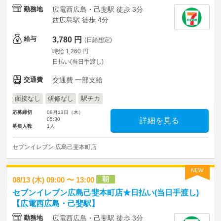
勤務地
広電西広島・己斐駅 徒歩 3分
西広島駅 徒歩 4分
給与
3,780 円
(日給想定)
時給 1,260 円
日払い(当日手渡し)
交通費
交通費 一部支給
面接なし
研修なし
駅チカ
応募締切
08月13日（木）
05:30
詳細を見る
募集人数
1人
セブンイレブン 広島己斐本町店
NEW
朝
08/13 (木) 09:00 〜 13:00
セブンイレブン広島己斐本町店★日払い(当日手渡し)
【広電西広島・己斐駅】
勤務地
広電西広島・己斐駅 徒歩 3分