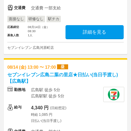
交通費
交通費 一部支給
面接なし
研修なし
駅チカ
応募締切
08月14日（金）
08:30
詳細を見る
募集人数
1人
セブンイレブン 広島河原町店
昼
08/14 (金) 13:00 〜 17:00
セブンイレブン広島二葉の里店★日払い(当日手渡し)
【広島駅】
勤務地
広島駅 徒歩 5分
広島駅駅 徒歩 5分
給与
4,340 円
(日給想定)
時給 1,085 円
日払い(当日手渡し)