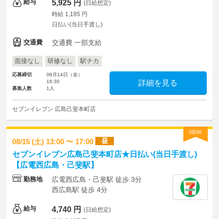
給与
5,925 円
(日給想定)
時給 1,185 円
日払い(当日手渡し)
交通費
交通費 一部支給
面接なし
研修なし
駅チカ
応募締切
08月14日（金）
16:30
詳細を見る
募集人数
1人
セブンイレブン 広島己斐本町店
NEW
昼
08/15 (土) 13:00 〜 17:00
セブンイレブン広島己斐本町店★日払い(当日手渡し)
【広電西広島・己斐駅】
勤務地
広電西広島・己斐駅 徒歩 3分
西広島駅 徒歩 4分
給与
4,740 円
(日給想定)