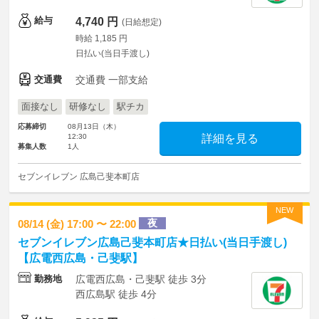
給与
4,740 円
(日給想定)
時給 1,185 円
日払い(当日手渡し)
交通費
交通費 一部支給
面接なし
研修なし
駅チカ
応募締切
08月13日（木）
12:30
詳細を見る
募集人数
1人
セブンイレブン 広島己斐本町店
NEW
夜
08/14 (金) 17:00 〜 22:00
セブンイレブン広島己斐本町店★日払い(当日手渡し)
【広電西広島・己斐駅】
勤務地
広電西広島・己斐駅 徒歩 3分
西広島駅 徒歩 4分