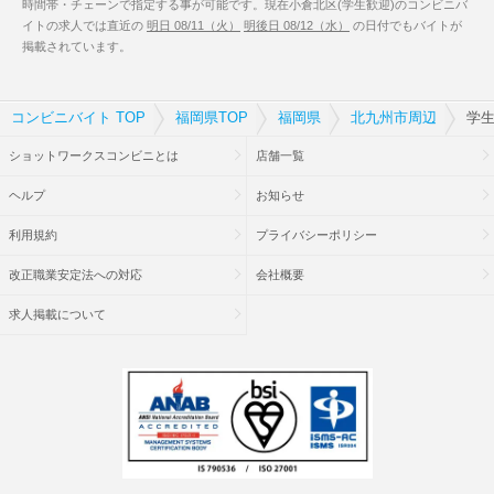
時間帯・チェーンで指定する事が可能です。現在小倉北区(学生歓迎)のコンビニバ
イトの求人では直近の
明日 08/11（火）
明後日 08/12（水）
の日付でもバイトが
掲載されています。
コンビニバイト TOP
福岡県TOP
福岡県
北九州市周辺
学生
ショットワークスコンビニとは
店舗一覧
ヘルプ
お知らせ
利用規約
プライバシーポリシー
改正職業安定法への対応
会社概要
求人掲載について