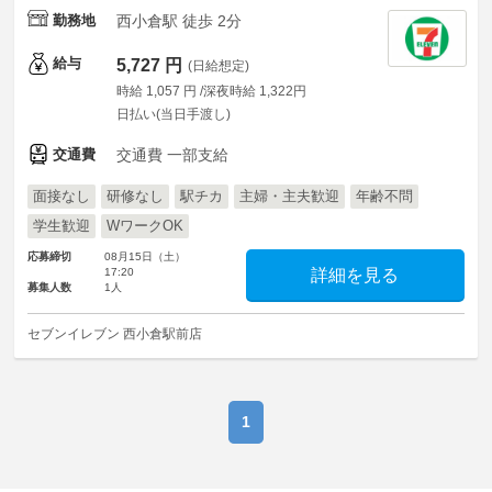
勤務地
西小倉駅 徒歩 2分
給与
5,727 円
(日給想定)
時給 1,057 円 /深夜時給 1,322円
日払い(当日手渡し)
交通費
交通費 一部支給
面接なし
研修なし
駅チカ
主婦・主夫歓迎
年齢不問
学生歓迎
WワークOK
応募締切
08月15日（土）
17:20
詳細を見る
募集人数
1人
セブンイレブン 西小倉駅前店
1