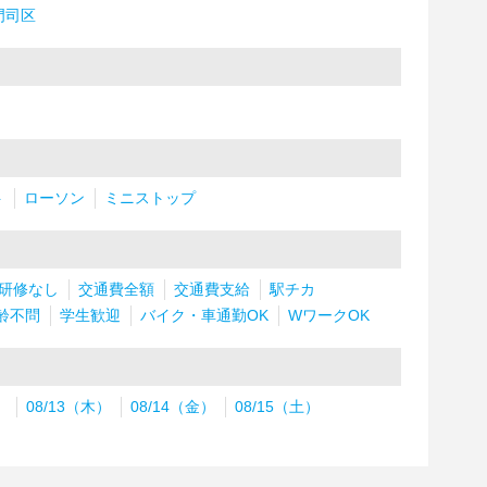
門司区
ト
ローソン
ミニストップ
研修なし
交通費全額
交通費支給
駅チカ
齢不問
学生歓迎
バイク・車通勤OK
WワークOK
）
08/13（木）
08/14（金）
08/15（土）