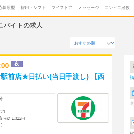
応募履歴
採用・シフト
マイストア
メッセージ
コンビニ経験
ビニバイトの求人
夜
3:00
駅前店★日払い(当日手渡し) 【西
福
分
選
定)
深夜時給 1,322円
)
駅