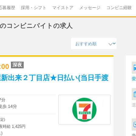
応募履歴
採用・シフト
マイストア
メッセージ
コンビニ経験
し)のコンビニバイトの求人
深夜
3:00
新出来２丁目店★日払い(当日手渡
愛
7分
選
徒歩 14分
定)
深夜時給 1,425円
)
当