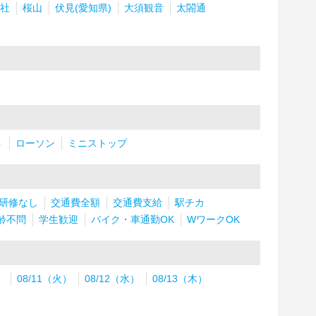
社
桜山
伏見(愛知県)
大須観音
太閤通
ト
ローソン
ミニストップ
研修なし
交通費全額
交通費支給
駅チカ
齢不問
学生歓迎
バイク・車通勤OK
WワークOK
）
08/11（火）
08/12（水）
08/13（木）