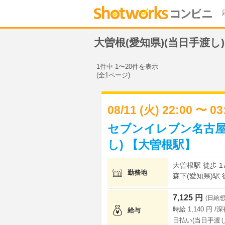
大曽根(愛知県)(当日手渡
1件中 1〜20件を表示
(全1ページ)
08/11 (火) 22:00 〜 0
セブンイレブン名古屋
し) 【大曽根駅】
大曽根駅 徒歩 1
勤務地
森下(愛知県)駅 
7,125 円
(日給想
時給 1,140 円 /
給与
日払い(当日手渡し