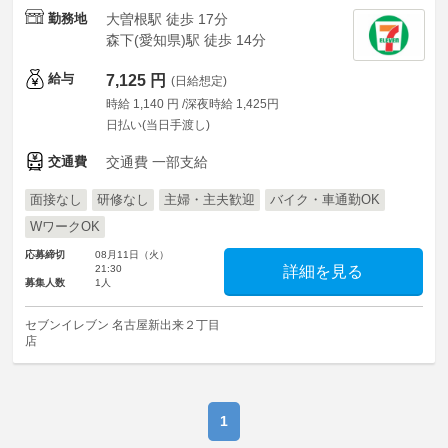
勤務地
大曽根駅 徒歩 17分
森下(愛知県)駅 徒歩 14分
給与
7,125 円
(日給想定)
時給 1,140 円 /深夜時給 1,425円
日払い(当日手渡し)
交通費
交通費 一部支給
面接なし
研修なし
主婦・主夫歓迎
バイク・車通勤OK
WワークOK
応募締切
08月11日（火）
21:30
詳細を見る
募集人数
1人
セブンイレブン 名古屋新出来２丁目
店
1