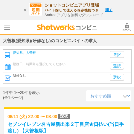
ショットコンビニアプリ登場
開く
バイト探しで使える保存機能つき
Androdアプリを無料でダウンロード
大曽根(愛知県)(研修なし)のコンビニバイトの求人
愛知県、大曽根
勤務日・時間帯を選択してください
選択
研修なし
選択
1件中 1〜20件を表示
(全1ページ)
深夜
08/11 (火) 22:00 〜 03:00
セブンイレブン名古屋新出来２丁目店★日払い(当日手
渡し) 【大曽根駅】