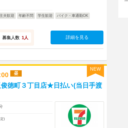
主夫歓迎
年齢不問
学生歓迎
バイク・車通勤OK
詳細を見る
募集人数
1人
NEW
昼
8:00
俊徳町３丁目店★日払い(当日手渡
分
定)