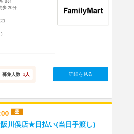
歩 8分
徒歩 20分
定)
)
詳細を見る
募集人数
1人
昼
7:00
阪川俣店★日払い(当日手渡し)