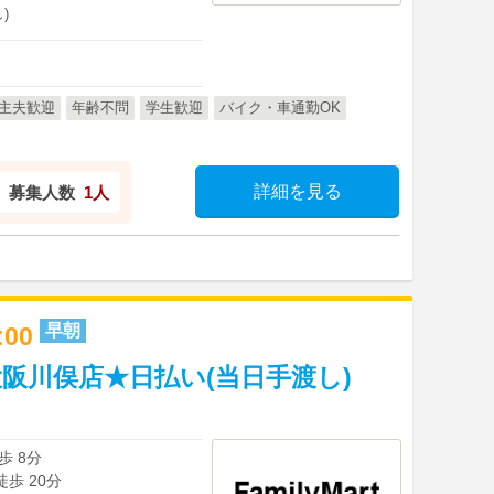
)
主夫歓迎
年齢不問
学生歓迎
バイク・車通勤OK
詳細を見る
募集人数
1人
早朝
9:00
阪川俣店★日払い(当日手渡し)
歩 8分
徒歩 20分