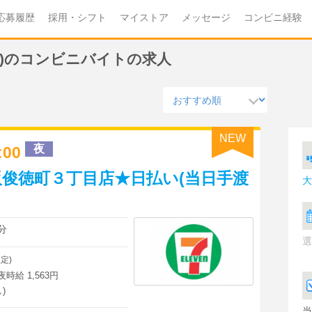
応募履歴
採用・シフト
マイストア
メッセージ
コンビニ経験
し)のコンビニバイトの求人
NEW
夜
3:00
俊徳町３丁目店★日払い(当日手渡
大
分
選
定)
深夜時給 1,563円
)
当