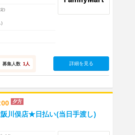
定)
)
詳細を見る
募集人数
1人
夕方
8:00
阪川俣店★日払い(当日手渡し)