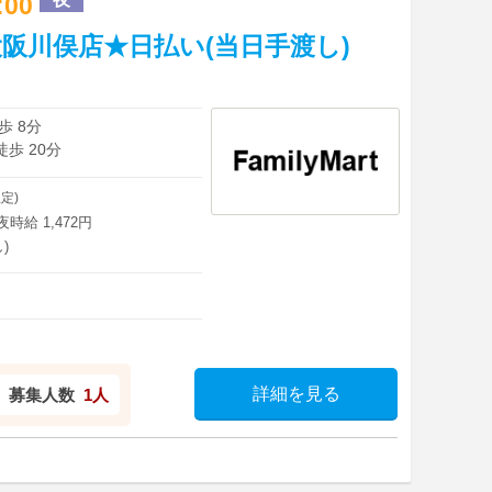
0:00
阪川俣店★日払い(当日手渡し)
歩 8分
徒歩 20分
定)
深夜時給 1,472円
)
詳細を見る
募集人数
1人