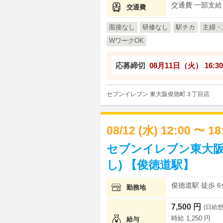
交通費 一部支給
交通費
面接なし
研修なし
駅チカ
主婦・
WワークOK
応募締切
08月11日（火）
16:30
セブンイレブン 東大阪俊徳町３丁目店
08/12 (水) 12:00 〜 1
セブンイレブン東大阪
し) 【俊徳道駅】
俊徳道駅 徒歩 6
勤務地
7,500 円
(日給想
時給 1,250 円
給与