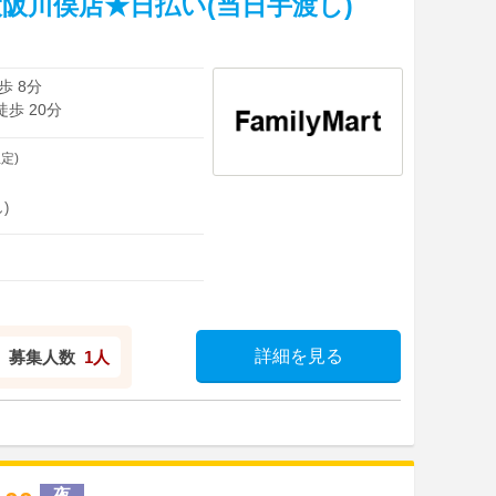
阪川俣店★日払い(当日手渡し)
歩 8分
徒歩 20分
定)
)
詳細を見る
募集人数
1人
夜