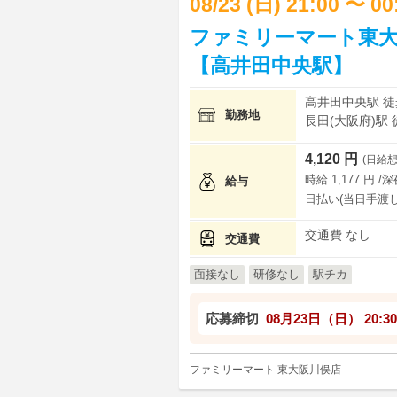
08/23 (日) 21:00 〜 0
ファミリーマート東大
【高井田中央駅】
高井田中央駅 徒
勤務地
長田(大阪府)駅 
4,120 円
(日給想
時給 1,177 円 /
給与
日払い(当日手渡し
交通費 なし
交通費
面接なし
研修なし
駅チカ
応募締切
08月23日（日）
20:30
ファミリーマート 東大阪川俣店