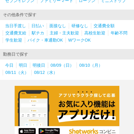
セブンイレブン
ファミリーマート
ローソン
ミニストップ
その他条件で探す
当日手渡し
日払い
面接なし
研修なし
交通費全額
交通費支給
駅チカ
主婦・主夫歓迎
高校生歓迎
年齢不問
学生歓迎
バイク・車通勤OK
WワークOK
勤務日で探す
今日
明日
明後日
08/09（日）
08/10（月）
08/11（火）
08/12（水）