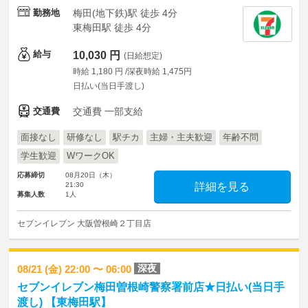
勤務地
梅田(地下鉄)駅 徒歩 4分
東梅田駅 徒歩 4分
給与
10,030 円
(日給想定)
時給 1,180 円 /深夜時給 1,475円
日払い(当日手渡し)
交通費
交通費 一部支給
面接なし
研修なし
駅チカ
主婦・主夫歓迎
年齢不問
学生歓迎
WワークOK
応募締切
08月20日（木）
21:30
詳細を見る
募集人数
1人
セブンイレブン 大阪曽根崎２丁目店
深夜
08/21 (金) 22:00 〜 06:00
セブンイレブン梅田曽根崎警察署前店★日払い(当日手
渡し) 【東梅田駅】