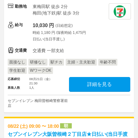
勤務地
東梅田駅 徒歩 2分
梅田(地下鉄)駅 徒歩 3分
給与
10,030 円
(日給想定)
時給 1,180 円 /深夜時給 1,475円
日払い(当日手渡し)
交通費
交通費 一部支給
面接なし
研修なし
駅チカ
主婦・主夫歓迎
年齢不問
学生歓迎
WワークOK
応募締切
08月21日（金）
21:30
詳細を見る
募集人数
1人
セブンイレブン 梅田曽根崎警察署前
店
朝
08/22 (土) 09:00 〜 18:00
セブンイレブン大阪曽根崎２丁目店★日払い(当日手渡