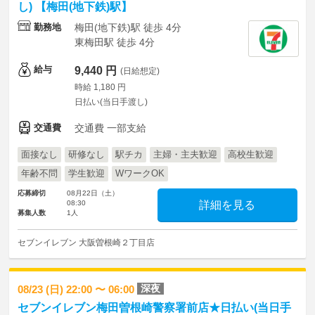
し) 【梅田(地下鉄)駅】
勤務地
梅田(地下鉄)駅 徒歩 4分
東梅田駅 徒歩 4分
給与
9,440 円
(日給想定)
時給 1,180 円
日払い(当日手渡し)
交通費
交通費 一部支給
面接なし
研修なし
駅チカ
主婦・主夫歓迎
高校生歓迎
年齢不問
学生歓迎
WワークOK
応募締切
08月22日（土）
08:30
詳細を見る
募集人数
1人
セブンイレブン 大阪曽根崎２丁目店
深夜
08/23 (日) 22:00 〜 06:00
セブンイレブン梅田曽根崎警察署前店★日払い(当日手