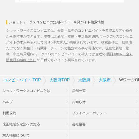
ショットワークスコンビニの短期バイト・単発バイト検索情報
ショットワークスコンビニでは、短期・単発のコンビニバイトを希望エリアや条件
から探す事ができます。現在は北新地・堂島・中之島周辺(WワークOK)のコンビニ
バイトの求人を表示しており6件の求人が掲載されています。 検索条件は、勤務地
だけでなく勤務日・時間帯・チェーンで指定する事が可能です。現在北新地・堂
島・中之島周辺(WワークOK)のコンビニバイトの求人では直近の
明日 08/07（金）
明後日 08/08（土）
の日付でもバイトが掲載されています。
コンビニバイト TOP
大阪府TOP
大阪府
大阪市
WワークO
ショットワークスコンビニとは
店舗一覧
ヘルプ
お知らせ
利用規約
プライバシーポリシー
改正職業安定法への対応
会社概要
求人掲載について