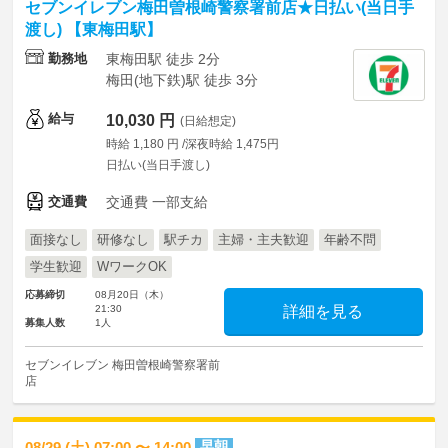
セブンイレブン梅田曽根崎警察署前店★日払い(当日手
渡し) 【東梅田駅】
勤務地
東梅田駅 徒歩 2分
梅田(地下鉄)駅 徒歩 3分
給与
10,030 円
(日給想定)
時給 1,180 円 /深夜時給 1,475円
日払い(当日手渡し)
交通費
交通費 一部支給
面接なし
研修なし
駅チカ
主婦・主夫歓迎
年齢不問
学生歓迎
WワークOK
応募締切
08月20日（木）
21:30
詳細を見る
募集人数
1人
セブンイレブン 梅田曽根崎警察署前
店
早朝