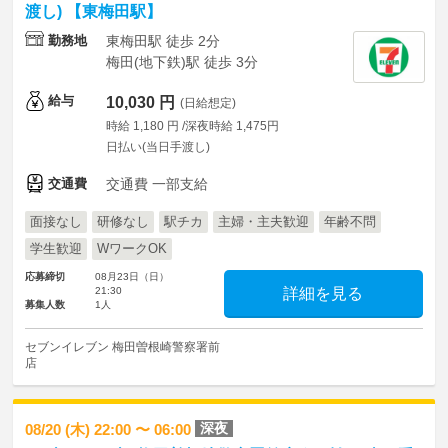
渡し) 【東梅田駅】
勤務地
東梅田駅 徒歩 2分
梅田(地下鉄)駅 徒歩 3分
給与
10,030 円
(日給想定)
時給 1,180 円 /深夜時給 1,475円
日払い(当日手渡し)
交通費
交通費 一部支給
面接なし
研修なし
駅チカ
主婦・主夫歓迎
年齢不問
学生歓迎
WワークOK
応募締切
08月23日（日）
21:30
詳細を見る
募集人数
1人
セブンイレブン 梅田曽根崎警察署前
店
深夜
08/20 (木) 22:00 〜 06:00