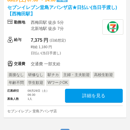
08/29 (土) 07:00 〜 14:00
セブンイレブン堂島アバンザ店★日払い(当日手渡し)
【西梅田駅】
勤務地
西梅田駅 徒歩 5分
北新地駅 徒歩 7分
給与
7,375 円
(日給想定)
時給 1,180 円
日払い(当日手渡し)
交通費
交通費 一部支給
面接なし
研修なし
駅チカ
主婦・主夫歓迎
高校生歓迎
年齢不問
学生歓迎
WワークOK
応募締切
08月29日（土）
06:30
詳細を見る
募集人数
1人
セブンイレブン 堂島アバンザ店